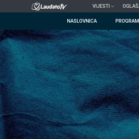
Skoči
VIJESTI
OGLAŠ
na
Breadcrumb
glavni
NASLOVNICA
PROGRAM
sadržaj