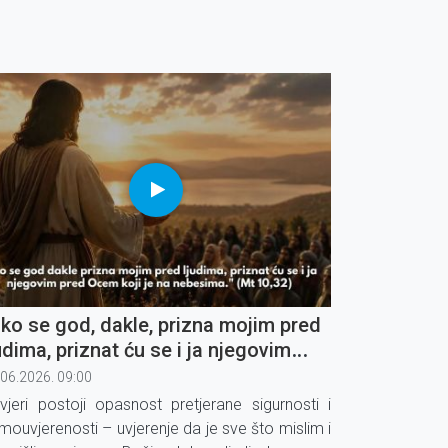
ko se god, dakle, prizna mojim pred
udima, priznat ću se i ja njegovim
ed Ocem koji je na nebesima" (4)
.06.2026. 09:00
vjeri postoji opasnost pretjerane sigurnosti i
mouvjerenosti – uvjerenje da je sve što mislim i