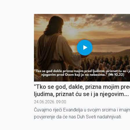
"Tko se god, dakle, prizna mojim pre
ljudima, priznat ću se i ja njegovim
pred Ocem koji je na nebesima" (3)
24.06.2026. 09:00
Čuvajmo riječi Evanđelja u svojim srcima i ima
povjerenje da će nas Duh Sveti nadahnjivati.