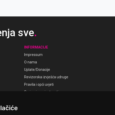
enja sve
.
INFORMACIJE
Impressum
O nama
Uplate/Donacije
Revizorska izvješća udruge
Pravila i opći uvjeti
Smjernice privatnosti
Postavke kolačića
lačiće
GALERIJE
Laudato Galerije