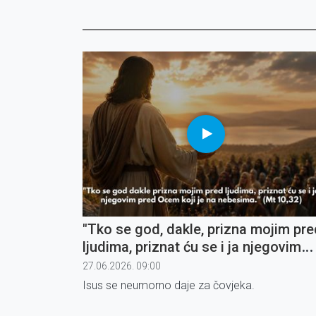
"Tko se god, dakle, prizna mojim pre
ljudima, priznat ću se i ja njegovim
pred Ocem koji je na nebesima" (6)
27.06.2026. 09:00
Isus se neumorno daje za čovjeka.