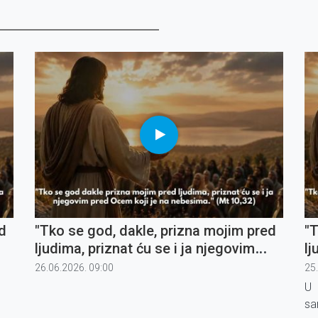
d
"Tko se god, dakle, prizna mojim pred
"T
ljudima, priznat ću se i ja njegovim
lj
pred Ocem koji je na nebesima" (5)
pr
26.06.2026. 09:00
25
U 
sa