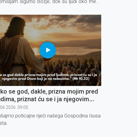
omišljam sigurno Božje, dok su ljudi oko mene
nje Božji. To je zamka oholosti u koju lako
adnemo.
ko se god, dakle, prizna mojim pred
udima, priznat ću se i ja njegovim
ed Ocem koji je na nebesima" (1)
.06.2026. 09:00
ušajmo poticajne riječi našega Gospodina Isusa
sta.