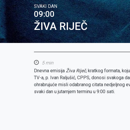
SVAKI DAN
09:00
ŽIVA RIJEČ
5 min
Dnevna emisija
Živa Riječ
, kratkog formata, koj
TV-a, p. Ivan Raljušić, CPPS, donosi svakoga d
ohrabrujuće misli odabranog citata nedjeljnog ev
svaki dan u jutarnjem terminu u 9:00 sati.