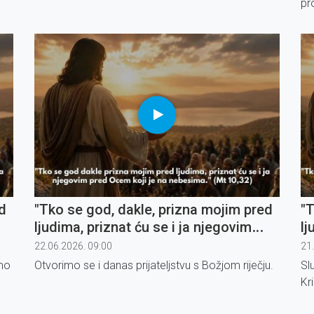
pr
ma
up
d
"Tko se god, dakle, prizna mojim pred
"T
ljudima, priznat ću se i ja njegovim
lj
pred Ocem koji je na nebesima" (2)
pr
22.06.2026. 09:00
21
jmo
Otvorimo se i danas prijateljstvu s Božjom riječju.
Sl
Kri