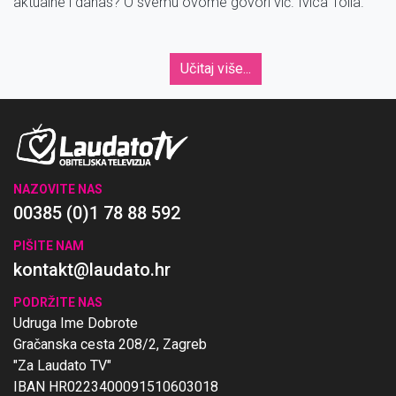
aktualne i danas? O svemu ovome govori vlč. Ivica Tolla.
Učitaj više...
NAZOVITE NAS
00385 (0)1 78 88 592
PIŠITE NAM
kontakt@laudato.hr
PODRŽITE NAS
Udruga Ime Dobrote
Gračanska cesta 208/2, Zagreb
"Za Laudato TV"
IBAN HR0223400091510603018