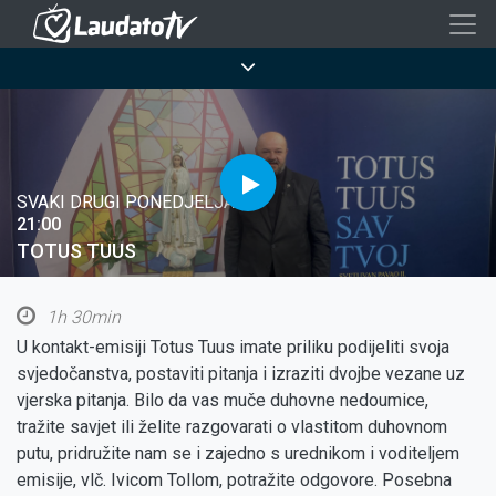
Skoči
na
Breadcrumb
glavni
sadržaj
SVAKI DRUGI PONEDJELJAK
21:00
TOTUS TUUS
1h 30min
U kontakt-emisiji Totus Tuus imate priliku podijeliti svoja
svjedočanstva, postaviti pitanja i izraziti dvojbe vezane uz
vjerska pitanja. Bilo da vas muče duhovne nedoumice,
tražite savjet ili želite razgovarati o vlastitom duhovnom
putu, pridružite nam se i zajedno s urednikom i voditeljem
emisije, vlč. Ivicom Tollom, potražite odgovore. Posebna