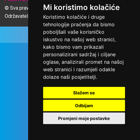
Mi koristimo kolačiće
© Sva prava pridržana Udruga Ime dobrote
Održavatelj Netcom d.o.o., Riva 6, Rijeka
Koristimo kolačiće i druge
tehnologije praćenja da bismo
poboljšali vaše korisničko
iskustvo na našoj web stranici,
kako bismo vam prikazali
personalizirani sadržaj i ciljane
oglase, analizirali promet na našoj
web stranici i razumjeli odakle
dolaze naši posjetitelji.
Slažem se
Odbijam
Promjeni moje postavke