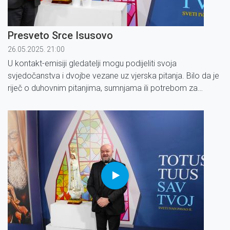
Presveto Srce Isusovo
26.05.2025. 21:00
U kontakt-emisiji gledatelji mogu podijeliti svoja
svjedočanstva i dvojbe vezane uz vjerska pitanja. Bilo da je
riječ o duhovnim pitanjima, sumnjama ili potrebom za
savjetom, odgovore zajedno s gledateljima traži urednik i
voditelj emisije vlč. Ivica Tolla.