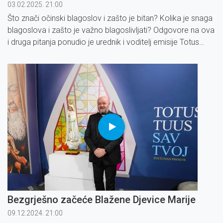
03.02.2025. 21:00
Što znači očinski blagoslov i zašto je bitan? Kolika je snaga
blagoslova i zašto je važno blagoslivljati? Odgovore na ova
i druga pitanja ponudio je urednik i voditelj emisije Totus
Tuus vlč. Ivica Tolla.
Bezgrješno začeće Blažene Djevice Marije
09.12.2024. 21:00