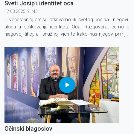
Sveti Josip i identitet oca
17.03.2025. 21:45
U večerašnjoj emisiji otkrivamo lik svetog Josipa i njegovu
ulogu u oblikovanju identiteta Oca. Razgovarat ćemo o
njegovoj tihoj, ali snažnoj vjeri te kako nas njegov primjer
poziva da prepoznamo i živimo pravu istinu o očinstvu.
Očinski blagoslov