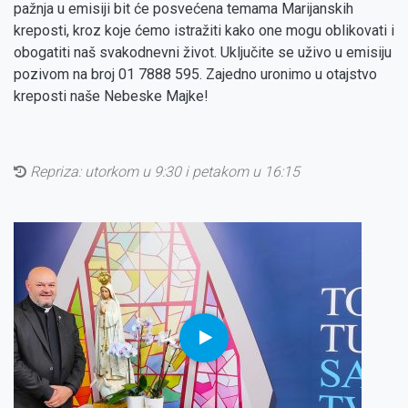
pažnja u emisiji bit će posvećena temama Marijanskih
kreposti, kroz koje ćemo istražiti kako one mogu oblikovati i
obogatiti naš svakodnevni život. Uključite se uživo u emisiju
pozivom na broj 01 7888 595. Zajedno uronimo u otajstvo
kreposti naše Nebeske Majke!
Repriza:
utorkom u 9:30 i petakom u 16:15