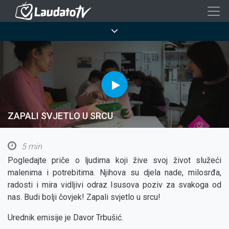
Skoči
na
Breadcrumb
glavni
sadržaj
ZAPALI SVJETLO U SRCU
5 min
Pogledajte priče o ljudima koji žive svoj život služeći
malenima i potrebitima. Njihova su djela nade, milosrđa,
radosti i mira vidljivi odraz Isusova poziv za svakoga od
nas. Budi bolji čovjek! Zapali svjetlo u srcu!
Urednik emisije je Davor Trbušić.