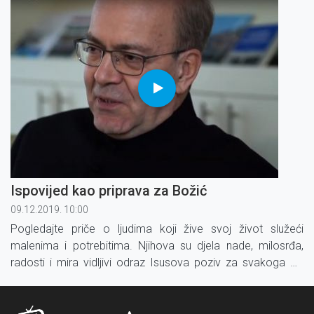
Ispovijed kao priprava za Božić
09.12.2019. 10:00
Pogledajte priče o ljudima koji žive svoj život služeći
malenima i potrebitima. Njihova su djela nade, milosrđa,
radosti i mira vidljivi odraz Isusova poziv za svakoga od
nas.