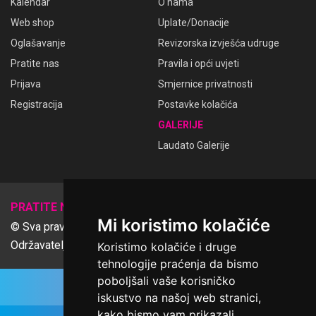
Kalendar
O nama
Web shop
Uplate/Donacije
Oglašavanje
Revizorska izvješća udruge
Pratite nas
Pravila i opći uvjeti
Prijava
Smjernice privatnosti
Registracija
Postavke kolačića
GALERIJE
Laudato Galerije
𝕏
PRATITE NAS
Mi koristimo kolačiće
© Sva prava pridržana Udruga Ime dobrote
Održavatelj Netcom d.o.o., Riva 6, Rijeka
Koristimo kolačiće i druge
tehnologije praćenja da bismo
poboljšali vaše korisničko
iskustvo na našoj web stranici,
kako bismo vam prikazali