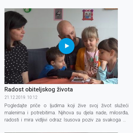
smještaj trudnica i majki u pet hrvatskih gradova među
kojima je i ona u Zagrebačkim Sesvetama.
Radost obiteljskog života
21.12.2019. 10:12
Pogledajte priče o ljudima koji žive svoj život služeći
malenima i potrebitima. Njihova su djela nade, milosrđa,
radosti i mira vidljivi odraz Isusova poziv za svakoga od
nas.