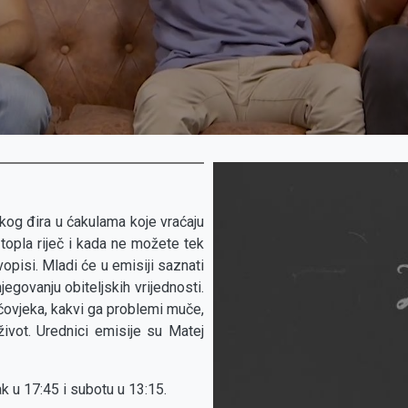
itskog đira u ćakulama koje vraćaju
topla riječ i kada ne možete tek
pisi. Mladi će u emisiji saznati
egovanju obiteljskih vrijednosti.
ovjeka, kakvi ga problemi muče,
 život. Urednici emisije su Matej
k u 17:45 i subotu u 13:15.