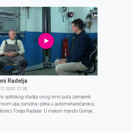
žićnih slavlja, pa smo uoči samog Božića
ostili poznatog splitskog pjevača i aktivnog
ernika, Petra Dragojevića.
ni Radelja
.11.2020. 21:30
ris splitskog studija ovog smo puta zamijenili
risom ulja, benzina i plina u automehaničarskoj
dionici Tonija Radelje. U malom mjestu Gornje
tno ispod Mosora pronašli smo ovog vrlog
tomehaničara, koji nam je na svoj osebujan