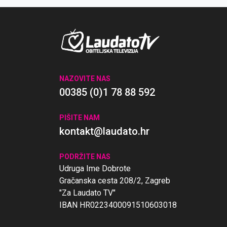
'poslu' progovorio je u našoj emisiji.
NAZOVITE NAS
00385 (0)1 78 88 592
PIŠITE NAM
kontakt@laudato.hr
PODRŽITE NAS
Udruga Ime Dobrote
Gračanska cesta 208/2, Zagreb
"Za Laudato TV"
IBAN HR0223400091510603018