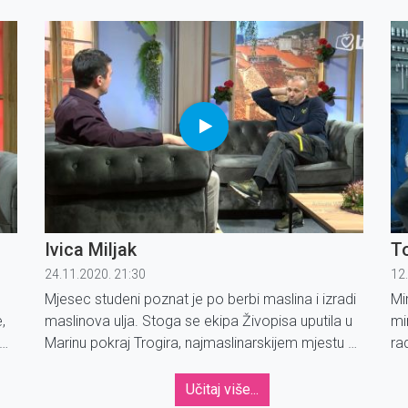
Ante Knežević pojasnio nam je kako je odlučio
bo
početi kuhati vlastito pivo i kako je nastao pogon
ug
sa prvim splitskim 'craft' pivom.
vj
Ivica Miljak
To
24.11.2020. 21:30
12
Mjesec studeni poznat je po berbi maslina i izradi
Mi
,
maslinova ulja. Stoga se ekipa Živopisa uputila u
mi
Marinu pokraj Trogira, najmaslinarskijem mjestu u
ra
va
Hrvatskoj koje broji minimalno milijun maslina.
Si
au
Učitaj više...