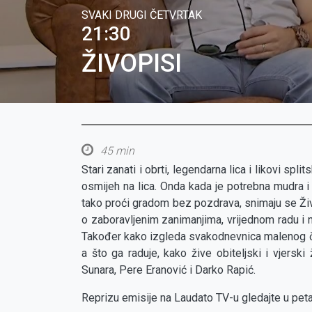
SVAKI DRUGI ČETVRTAK
21:30
ŽIVOPISI
45 min
Stari zanati i obrti, legendarna lica i likovi spl
osmijeh na lica. Onda kada je potrebna mudra i 
tako proći gradom bez pozdrava, snimaju se Živo
o zaboravljenim zanimanjima, vrijednom radu i nj
Također kako izgleda svakodnevnica malenog č
a što ga raduje, kako žive obiteljski i vjerski
Sunara, Pere Eranović i Darko Rapić.
Reprizu emisije na Laudato TV-u gledajte u peta