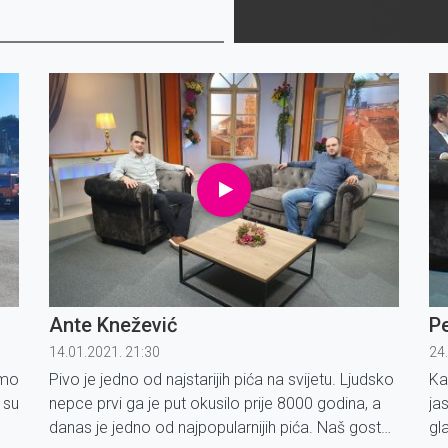
Ante Knežević
Pe
14.01.2021. 21:30
24
amo
Pivo je jedno od najstarijih pića na svijetu. Ljudsko
Ka
 su
nepce prvi ga je put okusilo prije 8000 godina, a
ja
danas je jedno od najpopularnijih pića. Naš gost
gl