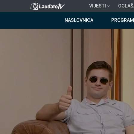
Skoči
VIJESTI
OGLAŠ
na
Breadcrumb
glavni
NASLOVNICA
PROGRAM
sadržaj