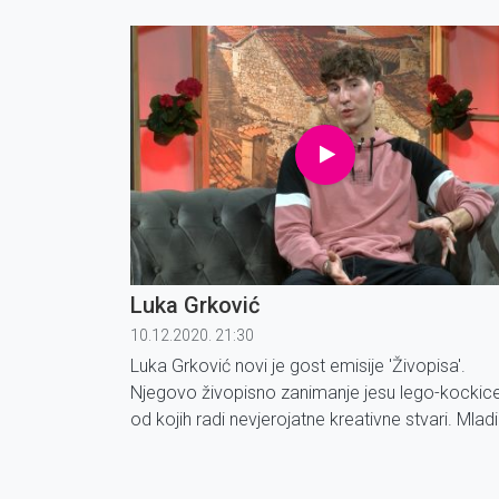
Luka Grković
10.12.2020. 21:30
Luka Grković novi je gost emisije 'Živopisa'.
Njegovo živopisno zanimanje jesu lego-kockice
od kojih radi nevjerojatne kreativne stvari. Mladi
Luka u svojim ranim 20-im godinama oduševlja
svijet svojim
YouTube
kanalom, a o svom