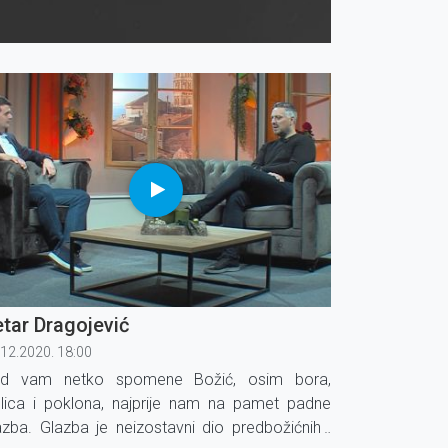
tar Dragojević
.12.2020. 18:00
d vam netko spomene Božić, osim bora,
slica i poklona, najprije nam na pamet padne
azba. Glazba je neizostavni dio predbožićnih i