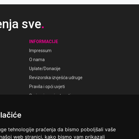
čin ispričao sve o svom zanatu.
enja sve
.
INFORMACIJE
Impressum
O nama
Uplate/Donacije
Revizorska izvješća udruge
Pravila i opći uvjeti
Smjernice privatnosti
Postavke kolačića
lačiće
GALERIJE
Laudato Galerije
uge tehnologije praćenja da bismo poboljšali vaše
 našoj web stranici, kako bismo vam prikazali