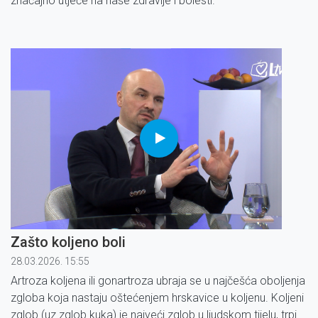
značajno utječe na naše zdravlje i bolesti.
Zašto koljeno boli
28.03.2026. 15:55
Artroza koljena ili gonartroza ubraja se u najčešća oboljenja
zgloba koja nastaju oštećenjem hrskavice u koljenu. Koljeni
zglob (uz zglob kuka) je najveći zglob u ljudskom tijelu, trpi