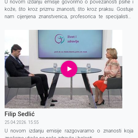
U novom izdanju emisije govorimo o povezanosti psihe i
kože, što kroz prizmu znanosti, što kroz praksu. Gostuje
nam cijenjena znanstvenica, profesorica te specijalistica
dermatovenerologije i alergologije - prof. prim. dr. sc.
Liborija Lugović Mihić, dr. med.
Filip Sedlić
25.04.2026. 15:55
U novom izdanju emisije razgovaramo o znanosti koja