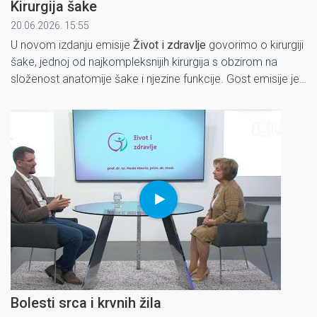
Kirurgija šake
20.06.2026. 15:55
U novom izdanju emisije
Život i zdravlje
govorimo o kirurgiji
šake, jednoj od najkompleksnijih kirurgija s obzirom na
složenost anatomije šake i njezine funkcije. Gost emisije je
eminentni znanstvenik, iskusni te izvrsni kirurg, doc. prim. dr.
sc. Zlatko Vlajčić, dr. med.
Bolesti srca i krvnih žila