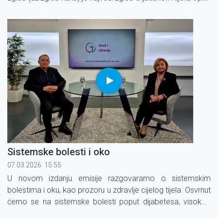
najveće opterećenje, te je stoga najčešće izložen
artrotskim promjenama.
Sistemske bolesti i oko
07.03.2026. 15:55
U novom izdanju emisije razgovaramo o sistemskim
bolestima i oku, kao prozoru u zdravlje cijelog tijela. Osvrnut
ćemo se na sistemske bolesti poput dijabetesa, visokog
krvnog tlaka, autoimunih stanja i neuroloških poremećaja