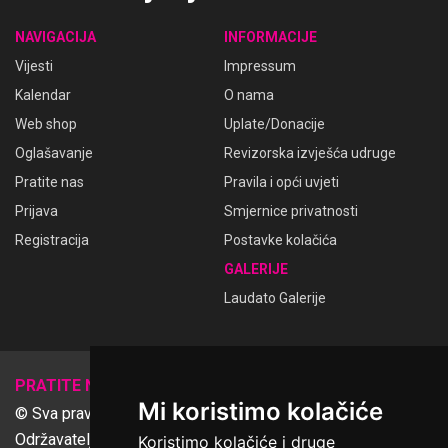
NAVIGACIJA
INFORMACIJE
Vijesti
Impressum
Kalendar
O nama
Web shop
Uplate/Donacije
Oglašavanje
Revizorska izvješća udruge
Pratite nas
Pravila i opći uvjeti
Prijava
Smjernice privatnosti
Registracija
Postavke kolačića
GALERIJE
Laudato Galerije
𝕏
PRATITE NAS
Mi koristimo kolačiće
© Sva prava pridržana Udruga Ime dobrote
Održavatelj Netcom d.o.o., Riva 6, Rijeka
Koristimo kolačiće i druge