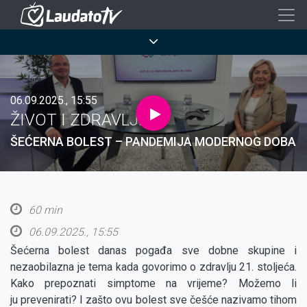
Skoči
na
Breadcrumb
glavni
sadržaj
06.09.2025., 15:55
ŽIVOT I ZDRAVLJE
ŠEĆERNA BOLEST – PANDEMIJA MODERNOG DOBA
60 min
06.09.2025., 15:55
Šećerna bolest danas pogađa sve dobne skupine i
nezaobilazna je tema kada govorimo o zdravlju 21. stoljeća.
Kako prepoznati simptome na vrijeme? Možemo li
ju prevenirati? I zašto ovu bolest sve češće nazivamo tihom