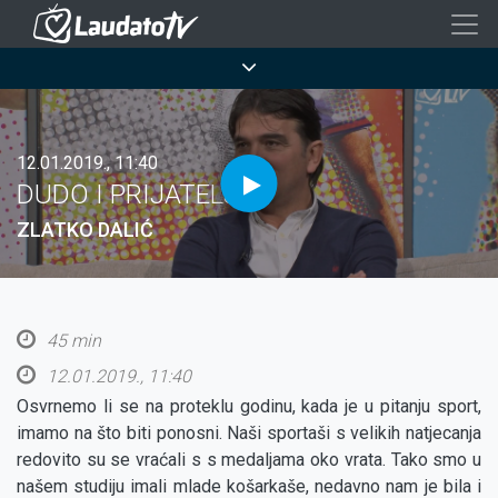
Skoči
na
Breadcrumb
glavni
sadržaj
12.01.2019., 11:40
DUDO I PRIJATELJI
ZLATKO DALIĆ
45 min
12.01.2019., 11:40
Osvrnemo li se na proteklu godinu, kada je u pitanju sport,
imamo na što biti ponosni. Naši sportaši s velikih natjecanja
redovito su se vraćali s s medaljama oko vrata. Tako smo u
našem studiju imali mlade košarkaše, nedavno nam je bila i