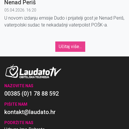
Nenad Periš
05.04.2026. 16:20
U novom izdanju emisije Dudo i prijatelji gost je Nenad Periš,
vaterpolski sudac te nekadašnji vaterpolist POŠK-a.
Učitaj više...
NAZOVITE NAS
00385 (0)1 78 88 592
PIŠITE NAM
kontakt@laudato.hr
PODRŽITE NAS