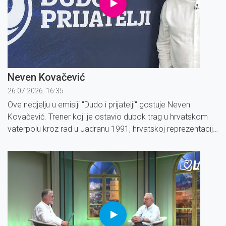
Neven Kovačević
26.07.2026. 16:35
Ove nedjelju u emisiji ''Dudo i prijatelji'' gostuje Neven
Kovačević. Trener koji je ostavio dubok trag u hrvatskom
vaterpolu kroz rad u Jadranu 1991, hrvatskoj reprezentaciji i
na Olimpijskim igrama u Sydneyu. Danas svoje bogato
iskustvo prenosi kao doktor kineziologije.