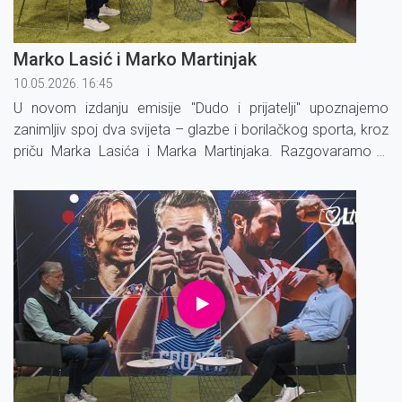
Marko Lasić i Marko Martinjak
10.05.2026. 16:45
U novom izdanju emisije ''Dudo i prijatelji'' upoznajemo
zanimljiv spoj dva svijeta – glazbe i borilačkog sporta, kroz
priču Marka Lasića i Marka Martinjaka. Razgovaramo o
tome kako je nastala njihova suradnja i koliko su zapravo
slični život na pozornici i u ringu.