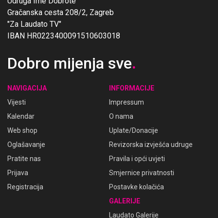
Udruga Ime Dobrote
Gračanska cesta 208/2, Zagreb
"Za Laudato TV"
IBAN HR0223400091510603018
Dobro mijenja sve
.
NAVIGACIJA
INFORMACIJE
Vijesti
Impressum
Kalendar
O nama
Web shop
Uplate/Donacije
Oglašavanje
Revizorska izvješća udruge
Pratite nas
Pravila i opći uvjeti
Prijava
Smjernice privatnosti
Registracija
Postavke kolačića
GALERIJE
Laudato Galerije