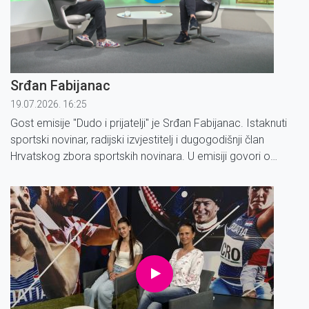
Srđan Fabijanac
19.07.2026. 16:25
Gost emisije ''Dudo i prijatelji'' je Srđan Fabijanac. Istaknuti
sportski novinar, radijski izvjestitelj i dugogodišnji član
Hrvatskog zbora sportskih novinara. U emisiji govori o
najzanimljivijim trenutcima svoje bogate karijere i
promjenama koje su obilježile sportsko novinarstvo.