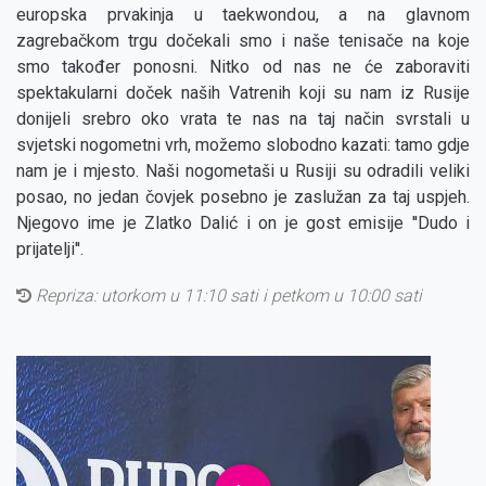
europska prvakinja u taekwondou, a na glavnom
zagrebačkom trgu dočekali smo i naše tenisače na koje
smo također ponosni. Nitko od nas ne će zaboraviti
spektakularni doček naših Vatrenih koji su nam iz Rusije
donijeli srebro oko vrata te nas na taj način svrstali u
svjetski nogometni vrh, možemo slobodno kazati: tamo gdje
nam je i mjesto. Naši nogometaši u Rusiji su odradili veliki
posao, no jedan čovjek posebno je zaslužan za taj uspjeh.
Njegovo ime je Zlatko Dalić i on je gost emisije ''Dudo i
prijatelji''.
Repriza: utorkom u 11:10 sati i petkom u 10:00 sati