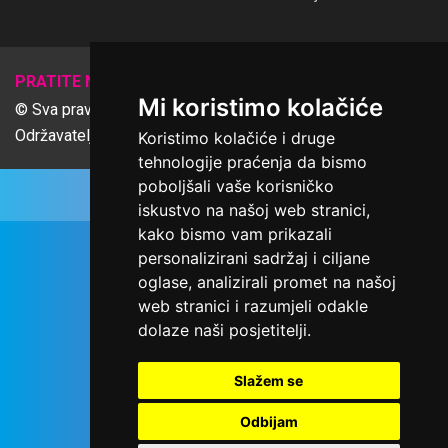
𝕏
PRATITE NAS
Mi koristimo kolačiće
© Sva prava pridržana Udruga Ime dobrote
Održavatelj Netcom d.o.o., Riva 6, Rijeka
Koristimo kolačiće i druge
tehnologije praćenja da bismo
poboljšali vaše korisničko
iskustvo na našoj web stranici,
kako bismo vam prikazali
personalizirani sadržaj i ciljane
oglase, analizirali promet na našoj
web stranici i razumjeli odakle
dolaze naši posjetitelji.
Slažem se
Odbijam