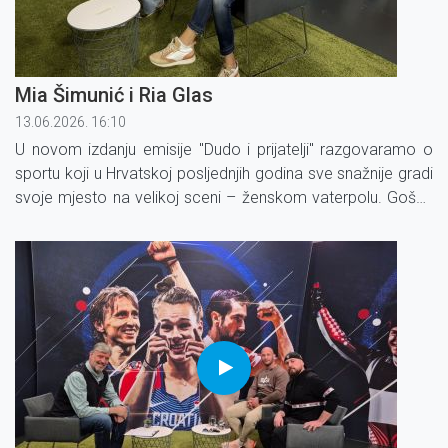
Mia Šimunić i Ria Glas
13.06.2026. 16:10
U novom izdanju emisije ''Dudo i prijatelji'' razgovaramo o
sportu koji u Hrvatskoj posljednjih godina sve snažnije gradi
svoje mjesto na velikoj sceni – ženskom vaterpolu. Gošće
emisije su Mia Šimunić, izbornica Hrvatske ženske
vaterpolske reprezentacije, i Ria Glas, j