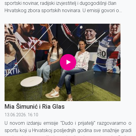
sportski novinar, radijski izvjestitelj i dugogodišnji član
Hrvatskog zbora sportskih novinara. U emisiji govori o
najzanimljivijim trenutcima svoje bogate karijere i
promjenama koje su obilježile sportsko novinarstvo.
Mia Šimunić i Ria Glas
13.06.2026. 16:10
U novom izdanju emisije ''Dudo i prijatelji'' razgovaramo o
sportu koji u Hrvatskoj posljednjih godina sve snažnije gradi