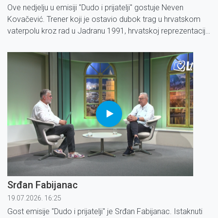
Ove nedjelju u emisiji ''Dudo i prijatelji'' gostuje Neven
Kovačević. Trener koji je ostavio dubok trag u hrvatskom
vaterpolu kroz rad u Jadranu 1991, hrvatskoj reprezentaciji i
na Olimpijskim igrama u Sydneyu. Danas svoje bogato
iskustvo prenosi kao doktor kineziologije.
Srđan Fabijanac
19.07.2026. 16:25
Gost emisije ''Dudo i prijatelji'' je Srđan Fabijanac. Istaknuti