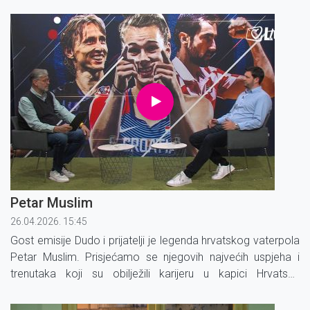
tome kako je nastala njihova suradnja i koliko su zapravo
slični život na pozornici i u ringu.
Petar Muslim
26.04.2026. 15:45
Gost emisije Dudo i prijatelji je legenda hrvatskog vaterpola
Petar Muslim. Prisjećamo se njegovih najvećih uspjeha i
trenutaka koji su obilježili karijeru u kapici Hrvatske
vaterpolske reprezentacije.