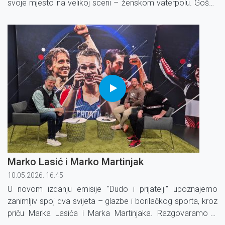
svoje mjesto na velikoj sceni – ženskom vaterpolu. Gošće
emisije su Mia Šimunić, izbornica Hrvatske ženske
vaterpolske reprezentacije, i Ria Glas, j
Marko Lasić i Marko Martinjak
10.05.2026. 16:45
U novom izdanju emisije ''Dudo i prijatelji'' upoznajemo
zanimljiv spoj dva svijeta – glazbe i borilačkog sporta, kroz
priču Marka Lasića i Marka Martinjaka. Razgovaramo o