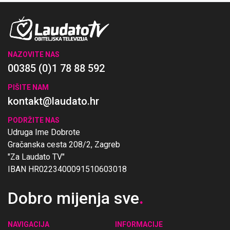
NAZOVITE NAS
00385 (0)1 78 88 592
PIŠITE NAM
kontakt@laudato.hr
PODRŽITE NAS
Udruga Ime Dobrote
Gračanska cesta 208/2, Zagreb
"Za Laudato TV"
IBAN HR0223400091510603018
Dobro mijenja sve
.
NAVIGACIJA
INFORMACIJE