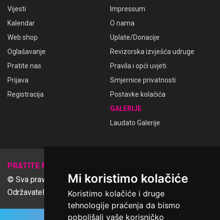
Vijesti
Impressum
Kalendar
O nama
Web shop
Uplate/Donacije
Oglašavanje
Revizorska izvješća udruge
Pratite nas
Pravila i opći uvjeti
Prijava
Smjernice privatnosti
Registracija
Postavke kolačića
GALERIJE
Laudato Galerije
𝕏
PRATITE NAS
Mi koristimo kolačiće
© Sva prava pridržana Udruga Ime dobrote
Održavatelj Netcom d.o.o., Riva 6, Rijeka
Koristimo kolačiće i druge
tehnologije praćenja da bismo
poboljšali vaše korisničko