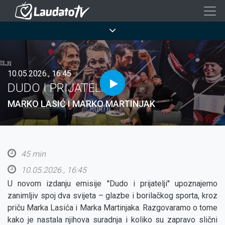
Skoči
na
Breadcrumb
glavni
sadržaj
10.05.2026., 16:45
DUDO I PRIJATELJI
MARKO LASIĆ I MARKO MARTINJAK
45 min
10.05.2026., 16:45
U novom izdanju emisije ''Dudo i prijatelji'' upoznajemo
zanimljiv spoj dva svijeta – glazbe i borilačkog sporta, kroz
priču Marka Lasića i Marka Martinjaka. Razgovaramo o tome
kako je nastala njihova suradnja i koliko su zapravo slični