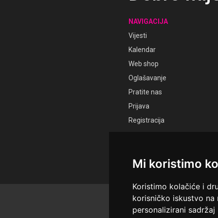
NAVIGACIJA
Vijesti
Kalendar
Web shop
Oglašavanje
Pratite nas
Prijava
Registracija
Mi koristimo ko
Koristimo kolačiće i dr
korisničko iskustvo na
© Sva prava pridržana Ud
personalizirani sadržaj 
Održavatelj Netcom d.o.o., 