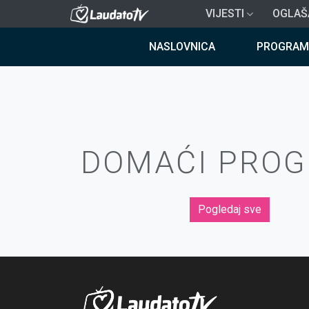
Skoči
VIJESTI
OGLAŠ
na
Breadcrumb
glavni
NASLOVNICA
PROGRAM
sadržaj
DOMAĆI PRO
Pogledaj sve