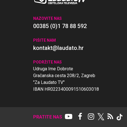
NAZOVITE NAS
00385 (0)1 78 88 592
PIŠITE NAM
kontakt@laudato.hr
PODRŽITE NAS
Udruga Ime Dobrote
Gračanska cesta 208/2, Zagreb
"Za Laudato TV"
IBAN HR0223400091510603018
𝕏
PRATITE NAS