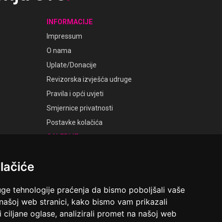
INFORMACIJE
Impressum
O nama
Uplate/Donacije
Revizorska izvješća udruge
Pravila i opći uvjeti
Smjernice privatnosti
Postavke kolačića
GALERIJE
Laudato Galerije
lačiće
uge tehnologije praćenja da bismo poboljšali vaše
 našoj web stranici, kako bismo vam prikazali
ruga Ime dobrote
i ciljane oglase, analizirali promet na našoj web
Riva 6, Rijeka