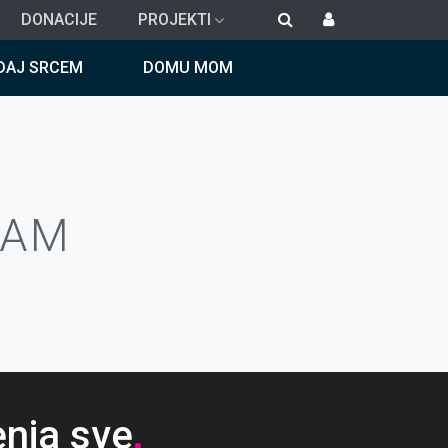
DONACIJE
PROJEKTI
DAJ SRCEM
DOMU MOM
RAM
enja sve
.