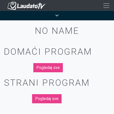
Skoči
na
Breadcrumb
glavni
sadržaj
NO NAME
DOMAĆI PROGRAM
Pogledaj sve
STRANI PROGRAM
Pogledaj sve