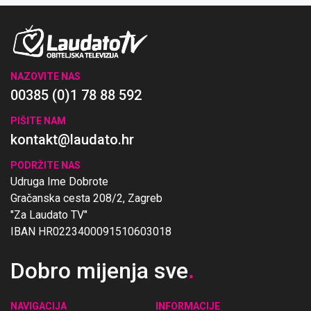
NAZOVITE NAS
00385 (0)1 78 88 592
PIŠITE NAM
kontakt@laudato.hr
PODRŽITE NAS
Udruga Ime Dobrote
Gračanska cesta 208/2, Zagreb
"Za Laudato TV"
IBAN HR0223400091510603018
Dobro mijenja sve
.
NAVIGACIJA
INFORMACIJE