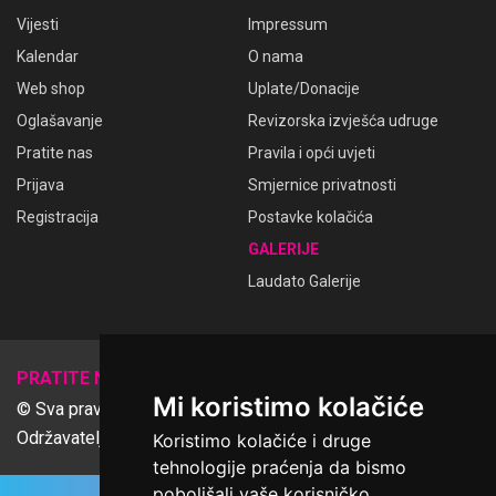
Vijesti
Impressum
Kalendar
O nama
Web shop
Uplate/Donacije
Oglašavanje
Revizorska izvješća udruge
Pratite nas
Pravila i opći uvjeti
Prijava
Smjernice privatnosti
Registracija
Postavke kolačića
GALERIJE
Laudato Galerije
𝕏
PRATITE NAS
Mi koristimo kolačiće
© Sva prava pridržana Udruga Ime dobrote
Održavatelj Netcom d.o.o., Riva 6, Rijeka
Koristimo kolačiće i druge
tehnologije praćenja da bismo
poboljšali vaše korisničko