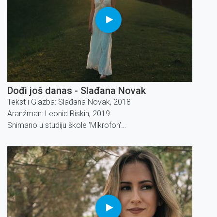
Dođi još danas - Slađana Novak
Tekst i Glazba: Slađana Novak, 2018
Aranžman: Leonid Riskin, 2019
Snimano u studiju škole 'Mikrofon'
Editing, mix & mastering: Goran Kovačić
Video snimanje i montaža: Lovre Šare
Subtitle in English: Marija Miljković