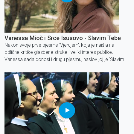
Vanessa Mioč i Srce Isusovo - Slavim Tebe
Nakon svoje prve pjesme 'Vjerujem', koja je naišla na
odlične kritike glazbene struke i veliki interes publike,
Vanessa sada donosi i drugu pjesmu, naslov joj je 'Slavim
Tebe'.