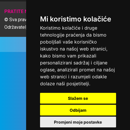
𝕏
PRATITE NAS
Mi koristimo kolačiće
© Sva prava pridržana Udruga Ime dobrote
Održavatelj Netcom d.o.o., Riva 6, Rijeka
Koristimo kolačiće i druge
tehnologije praćenja da bismo
poboljšali vaše korisničko
iskustvo na našoj web stranici,
kako bismo vam prikazali
personalizirani sadržaj i ciljane
oglase, analizirali promet na našoj
web stranici i razumjeli odakle
dolaze naši posjetitelji.
Slažem se
Odbijam
Promjeni moje postavke