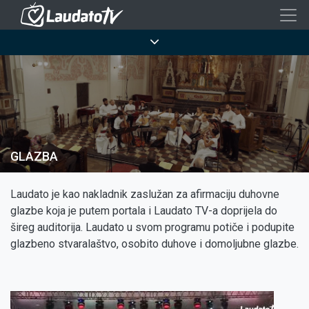
Skoči
na
Breadcrumb
glavni
sadržaj
GLAZBA
Laudato je kao nakladnik zaslužan za afirmaciju duhovne
glazbe koja je putem portala i Laudato TV-a doprijela do
šireg auditorija. Laudato u svom programu potiče i podupite
glazbeno stvaralaštvo, osobito duhove i domoljubne glazbe.