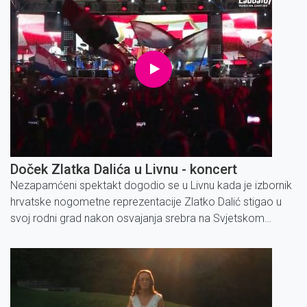
Doček Zlatka Dalića u Livnu - koncert
Nezapamćeni spektakt dogodio se u Livnu kada je izbornik
hrvatske nogometne reprezentacije Zlatko Dalić stigao u
svoj rodni grad nakon osvajanja srebra na Svjetskom
nogometnom prvenstvu u Rusiji.