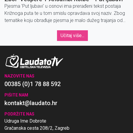
Pjesma 'Put ljubavi' u osnovi ima prerađeni tekst postaja
Križnoga puta te u tom smislu opravdava svoj naziv. Zbog
tematike koju obrađuje pjesma je malo dužeg trajanja od
uobičajenog trajanja pjesama.
Učitaj više...
NAZOVITE NAS
00385 (0)1 78 88 592
PIŠITE NAM
kontakt@laudato.hr
PODRŽITE NAS
Udruga Ime Dobrote
Gračanska cesta 208/2, Zagreb