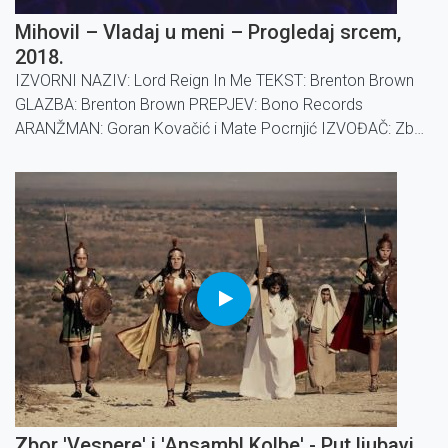
Mihovil – Vladaj u meni – Progledaj srcem,
2018.
IZVORNI NAZIV: Lord Reign In Me TEKST: Brenton Brown
GLAZBA: Brenton Brown PREPJEV: Bono Records
ARANŽMAN: Goran Kovačić i Mate Pocrnjić IZVOĐAČ: Zbor
Mihovil Novi, već tradicionalni koncert ”Progledaj srcem” za
Laudato televiziju, održat će se u subotu 11. svibnja 2019.
g.
Zbor 'Vespere' i 'Ansambl Kolbe' - Put ljubavi