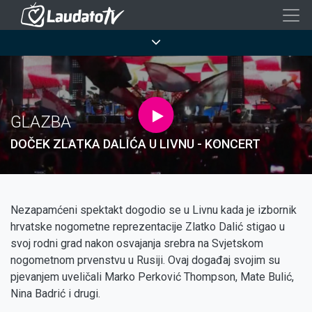
Skoči
na
Breadcrumb
glavni
sadržaj
GLAZBA
DOČEK ZLATKA DALIĆA U LIVNU - KONCERT
Nezapamćeni spektakt dogodio se u Livnu kada je izbornik
hrvatske nogometne reprezentacije Zlatko Dalić stigao u
svoj rodni grad nakon osvajanja srebra na Svjetskom
nogometnom prvenstvu u Rusiji. Ovaj događaj svojim su
pjevanjem uveličali Marko Perković Thompson, Mate Bulić,
Nina Badrić i drugi.