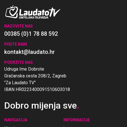
NAZOVITE NAS
00385 (0)1 78 88 592
PIŠITE NAM
kontakt@laudato.hr
PODRŽITE NAS
Udruga Ime Dobrote
Gračanska cesta 208/2, Zagreb
"Za Laudato TV"
IBAN HR0223400091510603018
Dobro mijenja sve
.
NAVIGACIJA
INFORMACIJE