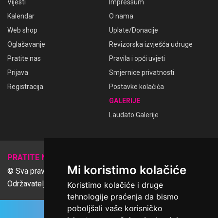
Vijesti
Impressum
Kalendar
O nama
Web shop
Uplate/Donacije
Oglašavanje
Revizorska izvješća udruge
Pratite nas
Pravila i opći uvjeti
Prijava
Smjernice privatnosti
Registracija
Postavke kolačića
GALERIJE
Laudato Galerije
𝕏
PRATITE NAS
Mi koristimo kolačiće
© Sva prava pridržana Udruga Ime dobrote
Održavatelj Netcom d.o.o., Riva 6, Rijeka
Koristimo kolačiće i druge
tehnologije praćenja da bismo
poboljšali vaše korisničko