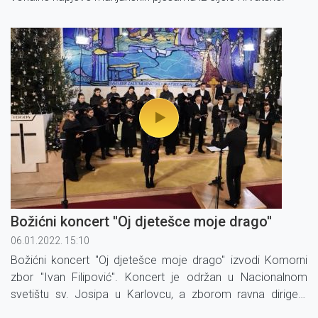
Božićni koncert ''Oj djetešce moje drago''
06.01.2022. 15:10
Božićni koncert ''Oj djetešce moje drago'' izvodi Komorni
zbor ''Ivan Filipović''. Koncert je održan u Nacionalnom
svetištu sv. Josipa u Karlovcu, a zborom ravna dirigent
Goran Jerković.