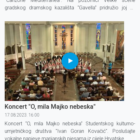
"Canzone Mediterranea". Na pozornici Velike scene
gradskog dramskog kazališta "Gavella" pridružio joj se
orkestar Josipa Cvitanovića i glazbeni gost Davor Radolfi.
Koncert "O, mila Majko nebeska"
17.08.2023. 16:00
Koncert "O, mila Majko nebeska" Studentskog kulturno-
umjetničkog društva ''Ivan Goran Kovačić''. Poslušajte
vokalne napjeve marijanskih pjesama iz cijele Hrvatske.