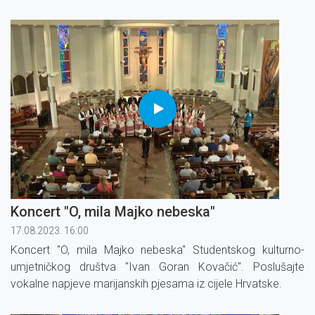
orkestar Josipa Cvitanovića i glazbeni gost Davor Radolfi.
Koncert "O, mila Majko nebeska"
17.08.2023. 16:00
Koncert "O, mila Majko nebeska" Studentskog kulturno-
umjetničkog društva ''Ivan Goran Kovačić''. Poslušajte
vokalne napjeve marijanskih pjesama iz cijele Hrvatske.