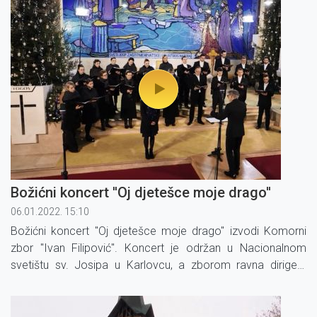
Božićni koncert ''Oj djetešce moje drago''
06.01.2022. 15:10
Božićni koncert ''Oj djetešce moje drago'' izvodi Komorni
zbor ''Ivan Filipović''. Koncert je održan u Nacionalnom
svetištu sv. Josipa u Karlovcu, a zborom ravna dirigent
Goran Jerković.