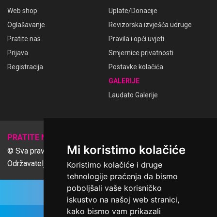
Web shop
Uplate/Donacije
Oglašavanje
Revizorska izvješća udruge
Pratite nas
Pravila i opći uvjeti
Prijava
Smjernice privatnosti
Registracija
Postavke kolačića
GALERIJE
Laudato Galerije
𝕏
PRATITE NAS
Mi koristimo kolačiće
© Sva prava pridržana Udruga Ime dobrote
Održavatelj Netcom d.o.o., Riva 6, Rijeka
Koristimo kolačiće i druge
tehnologije praćenja da bismo
poboljšali vaše korisničko
iskustvo na našoj web stranici,
kako bismo vam prikazali