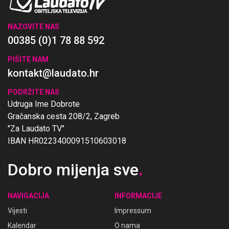
NAZOVITE NAS
00385 (0)1 78 88 592
PIŠITE NAM
kontakt@laudato.hr
PODRŽITE NAS
Udruga Ime Dobrote
Gračanska cesta 208/2, Zagreb
"Za Laudato TV"
IBAN HR0223400091510603018
Dobro mijenja sve
.
NAVIGACIJA
INFORMACIJE
Vijesti
Impressum
Kalendar
O nama