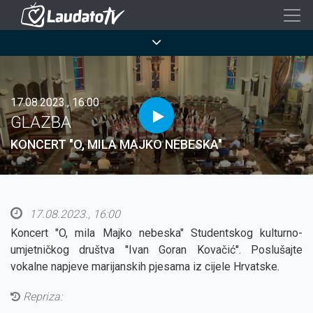
Skoči
na
Breadcrumb
glavni
sadržaj
17.08.2023., 16:00
GLAZBA
KONCERT "O, MILA MAJKO NEBESKA"
17.08.2023., 16:00
Koncert "O, mila Majko nebeska" Studentskog kulturno-
umjetničkog društva ''Ivan Goran Kovačić''. Poslušajte
vokalne napjeve marijanskih pjesama iz cijele Hrvatske.
Repriza: