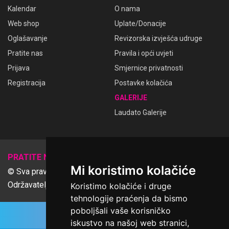
Kalendar
O nama
Web shop
Uplate/Donacije
Oglašavanje
Revizorska izvješća udruge
Pratite nas
Pravila i opći uvjeti
Prijava
Smjernice privatnosti
Registracija
Postavke kolačića
GALERIJE
Laudato Galerije
𝕏
PRATITE NAS
Mi koristimo kolačiće
© Sva prava pridržana Udruga Ime dobrote
Održavatelj Netcom d.o.o., Riva 6, Rijeka
Koristimo kolačiće i druge
tehnologije praćenja da bismo
poboljšali vaše korisničko
iskustvo na našoj web stranici,