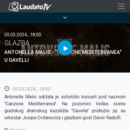
Skoči
na
Breadcrumb
glavni
sadržaj
05.03.2024., 18:00
GLAZBA
ANTONELLA MALIS - "CANZONE MEDITERRANEA"
U GAVELLI
05.03.2024., 18:00
Antonella Malis održala je solistički koncert pod nazivom
"Canzone Mediterranea". Na pozornici Velike scene
gradskog dramskog kazališta "Gavella" pridružio joj se
orkestar Josipa Cvitanovića i glazbeni gost Davor Radolfi.