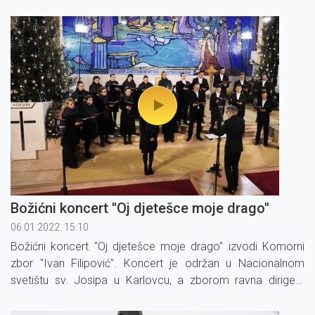
Božićni koncert ''Oj djetešce moje drago''
06.01.2022. 15:10
Božićni koncert ''Oj djetešce moje drago'' izvodi Komorni
zbor ''Ivan Filipović''. Koncert je održan u Nacionalnom
svetištu sv. Josipa u Karlovcu, a zborom ravna dirigent
Goran Jerković.