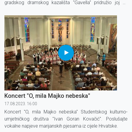
gradskog dramskog kazališta "Gavella" pridružio joj se
orkestar Josipa Cvitanovića i glazbeni gost Davor Radolfi.
Koncert "O, mila Majko nebeska"
17.08.2023. 16:00
Koncert "O, mila Majko nebeska" Studentskog kulturno-
umjetničkog društva ''Ivan Goran Kovačić''. Poslušajte
vokalne napjeve marijanskih pjesama iz cijele Hrvatske.