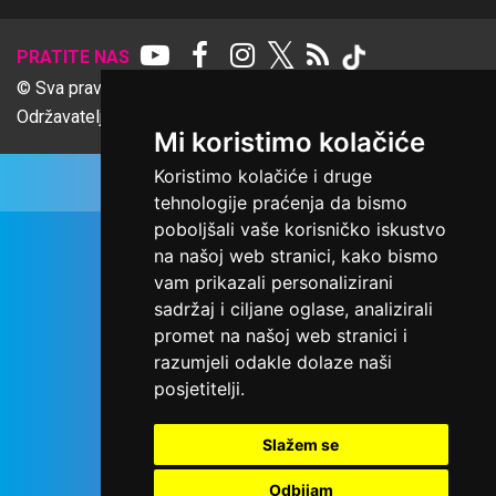
𝕏
PRATITE NAS
© Sva prava pridržana Udruga Ime dobrote
Održavatelj Netcom d.o.o., Riva 6, Rijeka
Mi koristimo kolačiće
Koristimo kolačiće i druge
tehnologije praćenja da bismo
poboljšali vaše korisničko iskustvo
na našoj web stranici, kako bismo
vam prikazali personalizirani
sadržaj i ciljane oglase, analizirali
promet na našoj web stranici i
razumjeli odakle dolaze naši
posjetitelji.
Slažem se
Odbijam