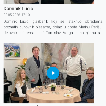
Dominik Lučić
03.05.2026. 17:10
Dominik Lučić, glazbenik koji se istaknuo obradama
poznatih duhovnih pjesama, dolazi u goste Marinu Perišu.
Jelovnik priprema chef Tomislav Varga, a na njemu su:
tartar od junetine, brancin s graškom i limetom te šumsko
voće s čokoladom.