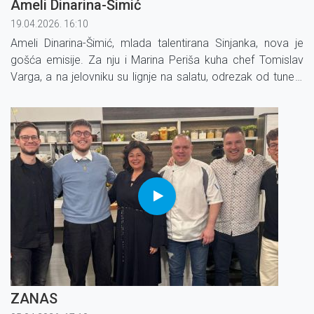
Ameli Dinarina-Šimić
19.04.2026. 16:10
Ameli Dinarina-Šimić, mlada talentirana Sinjanka, nova je
gošća emisije. Za nju i Marina Periša kuha chef Tomislav
Varga, a na jelovniku su lignje na salatu, odrezak od tune s
povrćem i umakom od krumpira.
ZANAS