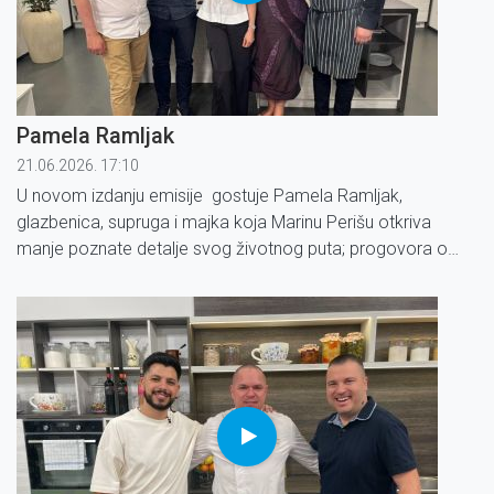
Pamela Ramljak
21.06.2026. 17:10
U novom izdanju emisije gostuje Pamela Ramljak,
glazbenica, supruga i majka koja Marinu Perišu otkriva
manje poznate detalje svog životnog puta; progovora o
obitelji, glazbi i vrijednostima koje joj daju snagu.