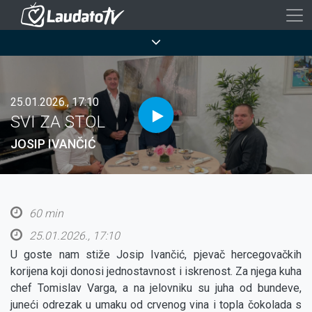
Skoči
na
Breadcrumb
glavni
sadržaj
25.01.2026., 17:10
SVI ZA STOL
JOSIP IVANČIĆ
60 min
25.01.2026., 17:10
U goste nam stiže Josip Ivančić, pjevač hercegovačkih
korijena koji donosi jednostavnost i iskrenost. Za njega kuha
chef Tomislav Varga, a na jelovniku su juha od bundeve,
juneći odrezak u umaku od crvenog vina i topla čokolada s