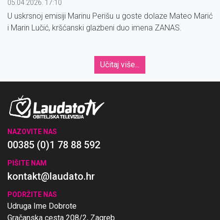
05.04.2026. 17:10
U uskrsnoj emisiji Marinu Perišu u goste dolaze Mateo Marić
i Marin Lučić, kršćanski glazbeni duo imena ZANAS.
Učitaj više...
NAZOVITE NAS
00385 (0)1 78 88 592
PIŠITE NAM
kontakt@laudato.hr
PODRŽITE NAS
Udruga Ime Dobrote
Gračanska cesta 208/2, Zagreb