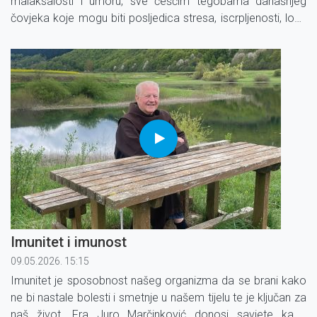
malaksalosti i umoru, sve češćim tegobama današnjeg
čovjeka koje mogu biti posljedica stresa, iscrpljenosti, loše
prehrane ili raznih bolesti.
Imunitet i imunost
09.05.2026. 15:15
Imunitet je sposobnost našeg organizma da se brani kako
ne bi nastale bolesti i smetnje u našem tijelu te je ključan za
naš život. Fra Juro Marčinković donosi savjete kako