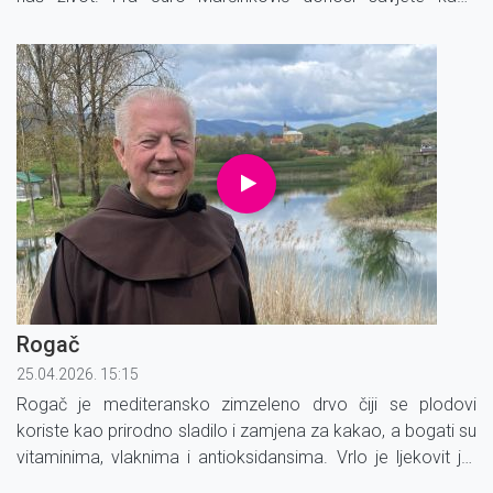
prepoznati oslabljeni imunitet i kako ga ojačati.
Rogač
25.04.2026. 15:15
Rogač je mediteransko zimzeleno drvo čiji se plodovi
koriste kao prirodno sladilo i zamjena za kakao, a bogati su
vitaminima, vlaknima i antioksidansima. Vrlo je ljekovit jer
pomaže probavi, snižava kolesterol, regulira šećer u krvi i