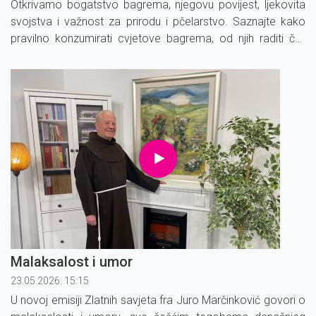
Otkrivamo bogatstvo bagrema, njegovu povijest, ljekovita
svojstva i važnost za prirodu i pčelarstvo. Saznajte kako
pravilno konzumirati cvjetove bagrema, od njih raditi čaj,
čajne mješavine, sirup, sok, džem i zašto je bagremov med
koristan za naše zdravlje.
Malaksalost i umor
23.05.2026. 15:15
U novoj emisiji Zlatnih savjeta fra Juro Marčinković govori o