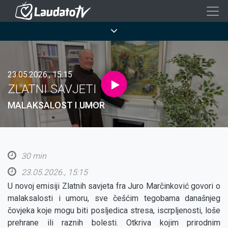
Skoči
na
Breadcrumb
glavni
sadržaj
23.05.2026., 15:15
ZLATNI SAVJETI
MALAKSALOST I UMOR
30 min
23.05.2026., 15:15
U novoj emisiji Zlatnih savjeta fra Juro Marčinković govori o
malaksalosti i umoru, sve češćim tegobama današnjeg
čovjeka koje mogu biti posljedica stresa, iscrpljenosti, loše
prehrane ili raznih bolesti. Otkriva kojim prirodnim