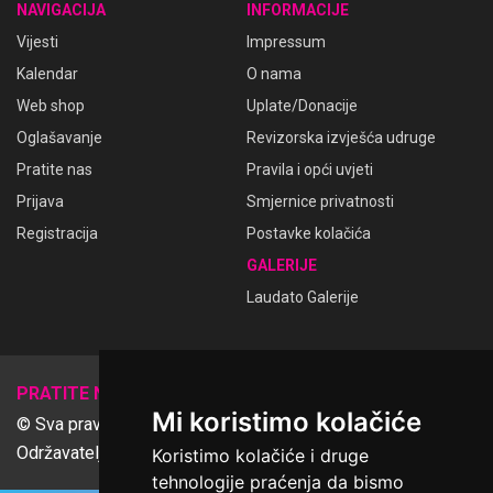
NAVIGACIJA
INFORMACIJE
Vijesti
Impressum
Kalendar
O nama
Web shop
Uplate/Donacije
Oglašavanje
Revizorska izvješća udruge
Pratite nas
Pravila i opći uvjeti
Prijava
Smjernice privatnosti
Registracija
Postavke kolačića
GALERIJE
Laudato Galerije
𝕏
PRATITE NAS
Mi koristimo kolačiće
© Sva prava pridržana Udruga Ime dobrote
Održavatelj Netcom d.o.o., Riva 6, Rijeka
Koristimo kolačiće i druge
tehnologije praćenja da bismo