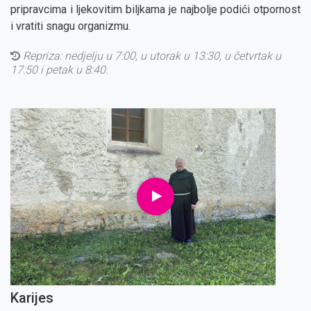
pripravcima i ljekovitim biljkama je najbolje podići otpornost
i vratiti snagu organizmu.
Repriza:
nedjelju u 7:00, u utorak u 13:30, u četvrtak u
17:50 i petak u 8:40.
Karijes