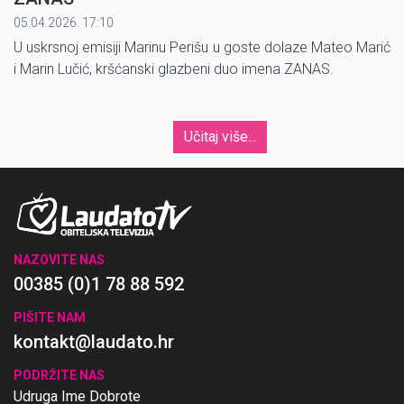
05.04.2026. 17:10
U uskrsnoj emisiji Marinu Perišu u goste dolaze Mateo Marić
i Marin Lučić, kršćanski glazbeni duo imena ZANAS.
Učitaj više...
NAZOVITE NAS
00385 (0)1 78 88 592
PIŠITE NAM
kontakt@laudato.hr
PODRŽITE NAS
Udruga Ime Dobrote