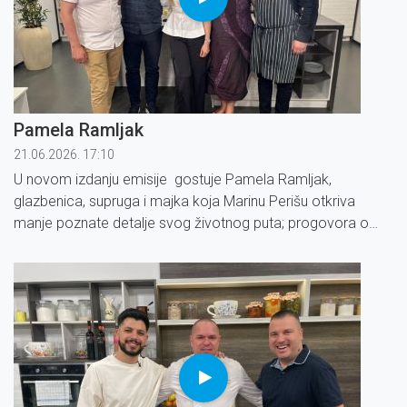
Pamela Ramljak
21.06.2026. 17:10
U novom izdanju emisije gostuje Pamela Ramljak,
glazbenica, supruga i majka koja Marinu Perišu otkriva
manje poznate detalje svog životnog puta; progovora o
obitelji, glazbi i vrijednostima koje joj daju snagu.