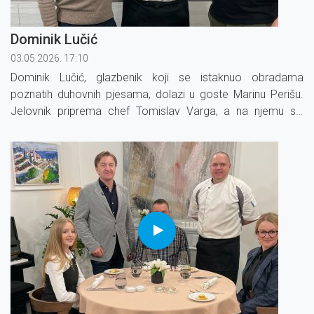
Dominik Lučić
03.05.2026. 17:10
Dominik Lučić, glazbenik koji se istaknuo obradama
poznatih duhovnih pjesama, dolazi u goste Marinu Perišu.
Jelovnik priprema chef Tomislav Varga, a na njemu su:
tartar od junetine, brancin s graškom i limetom te šumsko
voće s čokoladom.