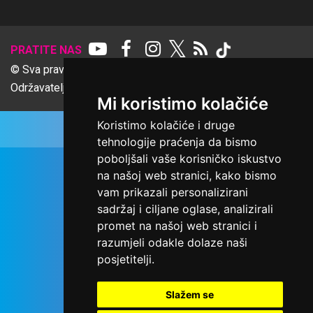
𝕏
PRATITE NAS
© Sva prava pridržana Udruga Ime dobrote
Održavatelj Netcom d.o.o., Riva 6, Rijeka
Mi koristimo kolačiće
Koristimo kolačiće i druge
tehnologije praćenja da bismo
poboljšali vaše korisničko iskustvo
na našoj web stranici, kako bismo
vam prikazali personalizirani
sadržaj i ciljane oglase, analizirali
promet na našoj web stranici i
razumjeli odakle dolaze naši
posjetitelji.
Slažem se