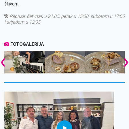
šljivom.
Repriza:
četvrtak u 21:05, petak u 15:30, subotom u 17:00
i srijedom u 12:05
FOTOGALERIJA
‹