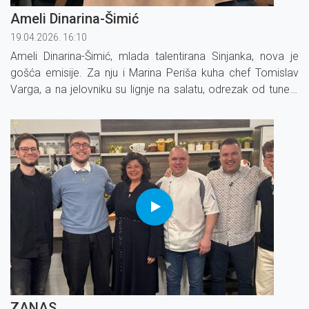
Ameli Dinarina-Šimić
19.04.2026. 16:10
Ameli Dinarina-Šimić, mlada talentirana Sinjanka, nova je
gošća emisije. Za nju i Marina Periša kuha chef Tomislav
Varga, a na jelovniku su lignje na salatu, odrezak od tune s
povrćem i umakom od krumpira.
ZANAS