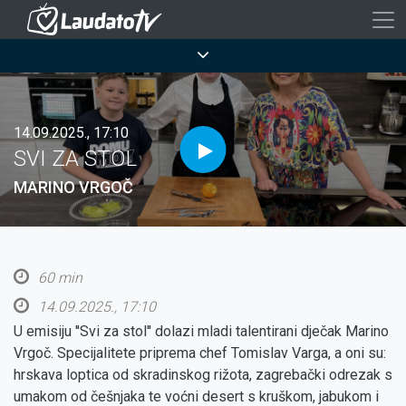
Skoči
na
Breadcrumb
glavni
sadržaj
14.09.2025., 17:10
SVI ZA STOL
MARINO VRGOČ
60 min
14.09.2025., 17:10
U emisiju ''Svi za stol'' dolazi mladi talentirani dječak Marino
Vrgoč. Specijalitete priprema chef Tomislav Varga, a oni su:
hrskava loptica od skradinskog rižota, zagrebački odrezak s
umakom od češnjaka te voćni desert s kruškom, jabukom i