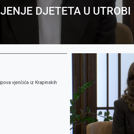
ENJE DJETETA U UTROBI 
ipova vjenčića iz Krapinskih