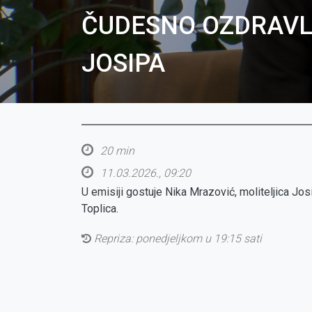
ČUDESNO OZDRAVLJ
JOSIPA
20 min
11.03.2026., 09:20
U emisiji gostuje Nika Mrazović, moliteljica Jos
Toplica.
Repriza: ponedjeljkom u 19:15 sati