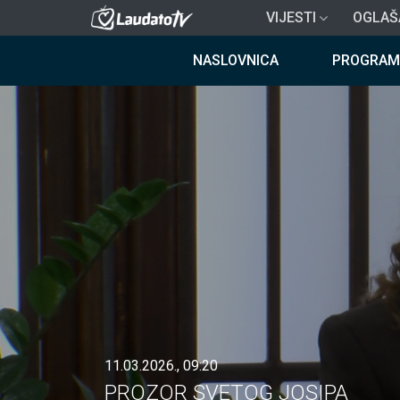
Skoči
VIJESTI
OGLAŠ
na
Breadcrumb
glavni
NASLOVNICA
PROGRAM
sadržaj
11.03.2026., 09:20
PROZOR SVETOG JOSIPA