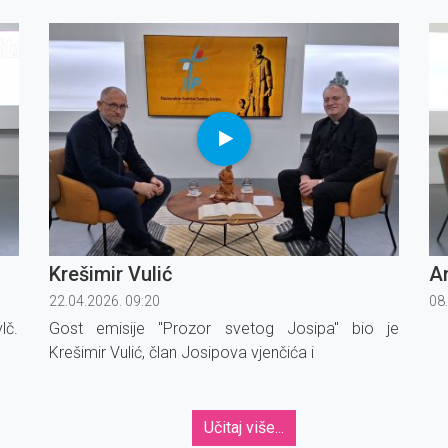
Nacionalno svetište svetog Josipa.
Hr
i t
Krešimir Vulić
A
22.04.2026. 09:20
08
lč.
Gost emisije ''Prozor svetog Josipa'' bio je
Krešimir Vulić, član Josipova vjenčića i
Učitaj više...