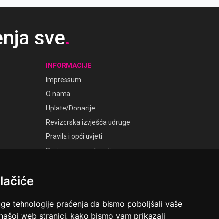
enja sve
.
INFORMACIJE
Impressum
O nama
Uplate/Donacije
Revizorska izvješća udruge
Pravila i opći uvjeti
Smjernice privatnosti
Postavke kolačića
lačiće
GALERIJE
Laudato Galerije
uge tehnologije praćenja da bismo poboljšali vaše
 našoj web stranici, kako bismo vam prikazali