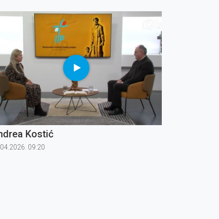
vatskog katoličkog društva medicinskih sestara
ehničara.
ndrea Kostić
.04.2026. 09:20