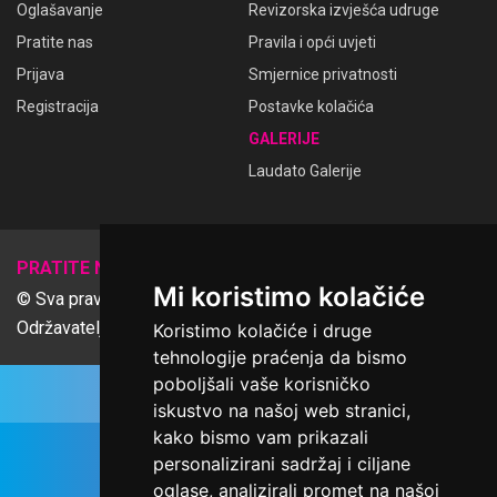
Oglašavanje
Revizorska izvješća udruge
Pratite nas
Pravila i opći uvjeti
Prijava
Smjernice privatnosti
Registracija
Postavke kolačića
GALERIJE
Laudato Galerije
𝕏
PRATITE NAS
Mi koristimo kolačiće
© Sva prava pridržana Udruga Ime dobrote
Održavatelj Netcom d.o.o., Riva 6, Rijeka
Koristimo kolačiće i druge
tehnologije praćenja da bismo
poboljšali vaše korisničko
iskustvo na našoj web stranici,
kako bismo vam prikazali
personalizirani sadržaj i ciljane
oglase, analizirali promet na našoj