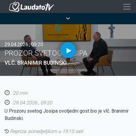
Skoči
na
Breadcrumb
glavni
sadržaj
29.04.2026., 09:20
PROZOR SVETOG JOSIPA
VLČ. BRANIMIR BUDINSKI
20 min
29.04.2026., 09:20
U Prozoru svetog Josipa ovotjedni gost bio je vlč. Branimir
Budinski.
Repriza: ponedjeljkom u 19:15 sati