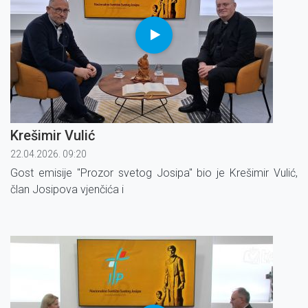
Krešimir Vulić
22.04.2026. 09:20
Gost emisije ''Prozor svetog Josipa'' bio je Krešimir Vulić,
član Josipova vjenčića i