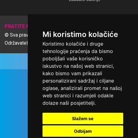
𝕏
PRATITE NAS
Mi koristimo kolačiće
© Sva prava pridržana Udruga Ime dobrote
Održavatelj Netcom d.o.o., Riva 6, Rijeka
Koristimo kolačiće i druge
tehnologije praćenja da bismo
poboljšali vaše korisničko
iskustvo na našoj web stranici,
kako bismo vam prikazali
personalizirani sadržaj i ciljane
oglase, analizirali promet na našoj
web stranici i razumjeli odakle
dolaze naši posjetitelji.
Slažem se
Odbijam