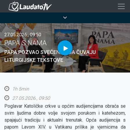
Skoči
na
Breadcrumb
glavni
sadržaj
27.05.2026., 09:50
PAPA S NAMA
PAPA POZVAO SVEĆENIKE DA ČUVAJU
LITURGIJSKE TEKSTOVE
1h 5min
27.05.2026., 09:50
Poglavar Katoličke crkve u općim audijencijama obraća se
svim ljudima dobre volje svojom porukom i katehezom,
spajajući tradiciju i aktualni trenutak. Opća audijencija s
papom Lavom XIV. u Vatikanu prilika je vjernicima da