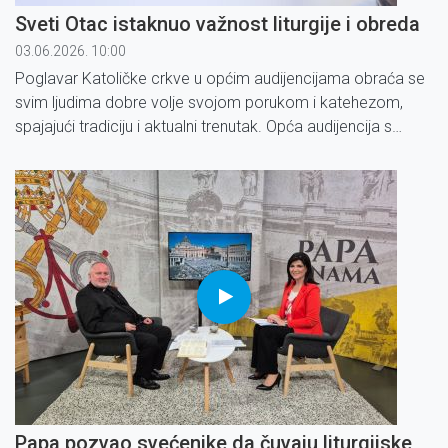
Sveti Otac istaknuo važnost liturgije i obreda
03.06.2026. 10:00
Poglavar Katoličke crkve u općim audijencijama obraća se
svim ljudima dobre volje svojom porukom i katehezom,
spajajući tradiciju i aktualni trenutak. Opća audijencija s
papom Lavom XIV.
Papa pozvao svećenike da čuvaju liturgijske