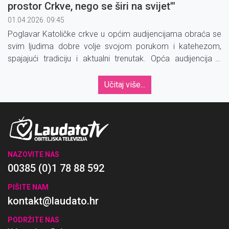
prostor Crkve, nego se širi na svijet'"
01.04.2026. 09:45
Poglavar Katoličke crkve u općim audijencijama obraća se
svim ljudima dobre volje svojom porukom i katehezom,
spajajući tradiciju i aktualni trenutak. Opća audijencija s
papom Lavom XIV.
Učitaj više...
NAZOVITE NAS
00385 (0)1 78 88 592
PIŠITE NAM
kontakt@laudato.hr
PODRŽITE NAS