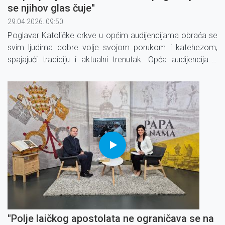
se njihov glas čuje''
29.04.2026. 09:50
Poglavar Katoličke crkve u općim audijencijama obraća se
svim ljudima dobre volje svojom porukom i katehezom,
spajajući tradiciju i aktualni trenutak. Opća audijencija s
papom Lavom XIV.
"Polje laičkog apostolata ne ograničava se na