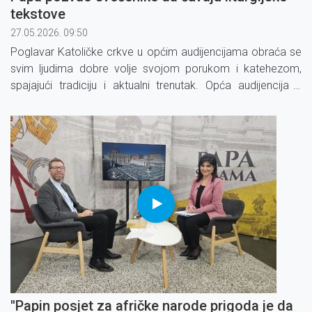
tekstove
27.05.2026. 09:50
Poglavar Katoličke crkve u općim audijencijama obraća se
svim ljudima dobre volje svojom porukom i katehezom,
spajajući tradiciju i aktualni trenutak. Opća audijencija s
papom Lavom XIV.
''Papin posjet za afričke narode prigoda je da