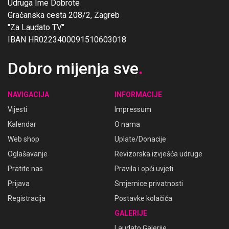
Udruga Ime Dobrote
Gračanska cesta 208/2, Zagreb
"Za Laudato TV"
IBAN HR0223400091510603018
Dobro mijenja sve
.
NAVIGACIJA
INFORMACIJE
Vijesti
Impressum
Kalendar
O nama
Web shop
Uplate/Donacije
Oglašavanje
Revizorska izvješća udruge
Pratite nas
Pravila i opći uvjeti
Prijava
Smjernice privatnosti
Registracija
Postavke kolačića
GALERIJE
Laudato Galerije