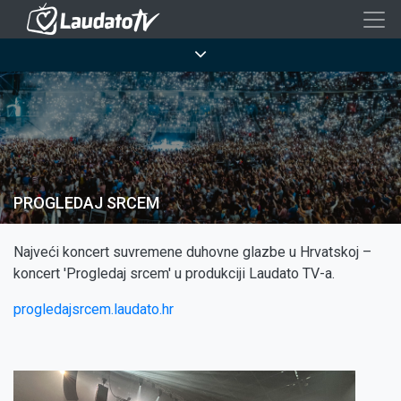
Skoči
na
Breadcrumb
glavni
sadržaj
PROGLEDAJ SRCEM
Najveći koncert suvremene duhovne glazbe u Hrvatskoj –
koncert 'Progledaj srcem' u produkciji Laudato TV-a.
progledajsrcem.laudato.hr