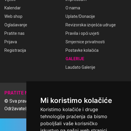
Kalendar
O nama
Web shop
Uplate/Donacije
Oglašavanje
Revizorska izvješća udruge
Pratite nas
Pravila i opći uvjeti
Prijava
Smjernice privatnosti
Registracija
Postavke kolačića
GALERIJE
Laudato Galerije
𝕏
PRATITE NAS
Mi koristimo kolačiće
© Sva prava pridržana Udruga Ime dobrote
Održavatelj Netcom d.o.o., Riva 6, Rijeka
Koristimo kolačiće i druge
tehnologije praćenja da bismo
poboljšali vaše korisničko
iskustvo na našoj web stranici,