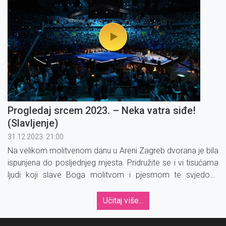
Progledaj srcem 2023. – Neka vatra siđe!
(Slavljenje)
31.12.2023. 21:00
Na velikom molitvenom danu u Areni Zagreb dvorana je bila
ispunjena do posljednjeg mjesta. Pridružite se i vi tisućama
ljudi koji slave Boga molitvom i pjesmom te svjedoče
pripadnost Katoličkoj crkvi. ''Progledaj srcem! Neka vatra
siđe!''
Učitaj više...