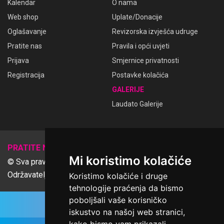
Kalendar
O nama
Web shop
Uplate/Donacije
Oglašavanje
Revizorska izvješća udruge
Pratite nas
Pravila i opći uvjeti
Prijava
Smjernice privatnosti
Registracija
Postavke kolačića
GALERIJE
Laudato Galerije
𝕏
PRATITE NAS
Mi koristimo kolačiće
© Sva prava pridržana Udruga Ime dobrote
Održavatelj Netcom d.o.o., Riva 6, Rijeka
Koristimo kolačiće i druge
tehnologije praćenja da bismo
poboljšali vaše korisničko
iskustvo na našoj web stranici,