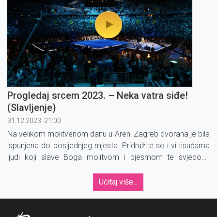
Progledaj srcem 2023. – Neka vatra siđe!
(Slavljenje)
31.12.2023. 21:00
Na velikom molitvenom danu u Areni Zagreb dvorana je bila
ispunjena do posljednjeg mjesta. Pridružite se i vi tisućama
ljudi koji slave Boga molitvom i pjesmom te svjedoče
pripadnost Katoličkoj crkvi. ''Progledaj srcem! Neka vatra
siđe!''
Učitaj više...