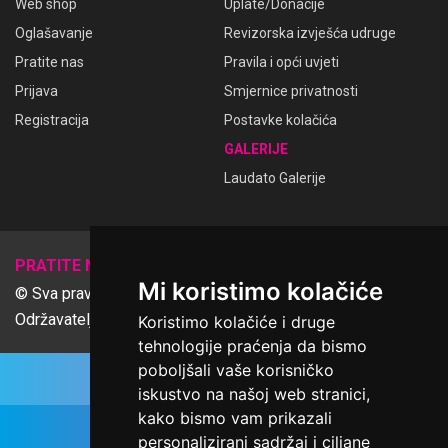
Web shop
Uplate/Donacije
Oglašavanje
Revizorska izvješća udruge
Pratite nas
Pravila i opći uvjeti
Prijava
Smjernice privatnosti
Registracija
Postavke kolačića
GALERIJE
Laudato Galerije
𝕏
PRATITE NAS
Mi koristimo kolačiće
© Sva prava pridržana Udruga Ime dobrote
Održavatelj Netcom d.o.o., Riva 6, Rijeka
Koristimo kolačiće i druge
tehnologije praćenja da bismo
poboljšali vaše korisničko
iskustvo na našoj web stranici,
kako bismo vam prikazali
personalizirani sadržaj i ciljane