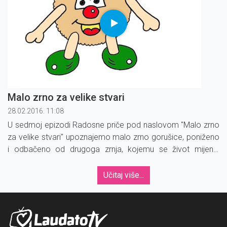
Malo zrno za velike stvari
28.02.2016. 11:08
U sedmoj epizodi Radosne priče pod naslovom ''Malo zrno
za velike stvari'' upoznajemo malo zrno gorušice, poniženo
i odbačeno od drugoga zrnja, kojemu se život mijenja
nakon Isusova govora o vjeri i zrnu gorušice.
Učitaj više...