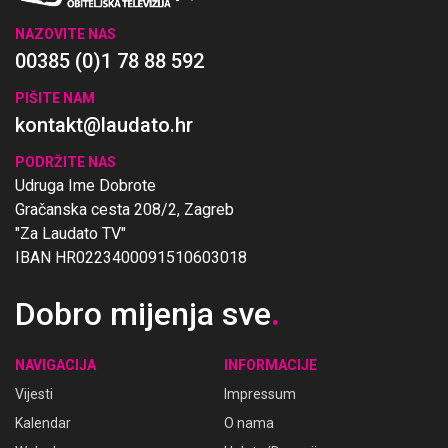
NAZOVITE NAS
00385 (0)1 78 88 592
PIŠITE NAM
kontakt@laudato.hr
PODRŽITE NAS
Udruga Ime Dobrote
Gračanska cesta 208/2, Zagreb
"Za Laudato TV"
IBAN HR0223400091510603018
Dobro mijenja sve
.
NAVIGACIJA
INFORMACIJE
Vijesti
Impressum
Kalendar
O nama