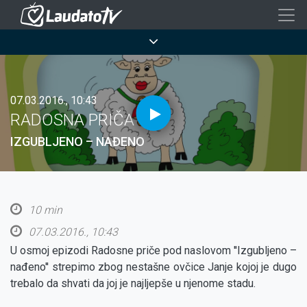
Skoči
na
Breadcrumb
glavni
sadržaj
07.03.2016., 10:43
RADOSNA PRIČA
IZGUBLJENO – NAĐENO
10 min
07.03.2016., 10:43
U osmoj epizodi Radosne priče pod naslovom ''Izgubljeno –
nađeno'' strepimo zbog nestašne ovčice Janje kojoj je dugo
trebalo da shvati da joj je najljepše u njenome stadu.