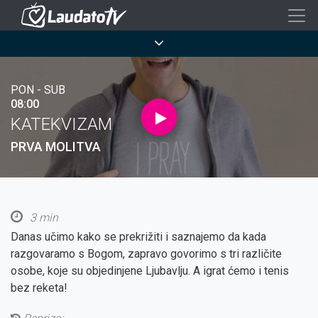
Skoči
na
Breadcrumb
glavni
sadržaj
PON - SUB
08:00
KATEKVIZAM
PRVA MOLITVA
3 min
Danas učimo kako se prekrižiti i saznajemo da kada
razgovaramo s Bogom, zapravo govorimo s tri različite
osobe, koje su objedinjene Ljubavlju. A igrat ćemo i tenis
bez reketa!