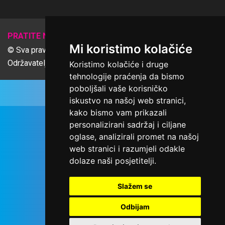
𝕏
PRATITE NAS
Mi koristimo kolačiće
© Sva prava pridržana Udruga Ime dobrote
Održavatelj Netcom d.o.o., Riva 6, Rijeka
Koristimo kolačiće i druge
tehnologije praćenja da bismo
poboljšali vaše korisničko
iskustvo na našoj web stranici,
kako bismo vam prikazali
personalizirani sadržaj i ciljane
oglase, analizirali promet na našoj
web stranici i razumjeli odakle
dolaze naši posjetitelji.
Slažem se
Odbijam