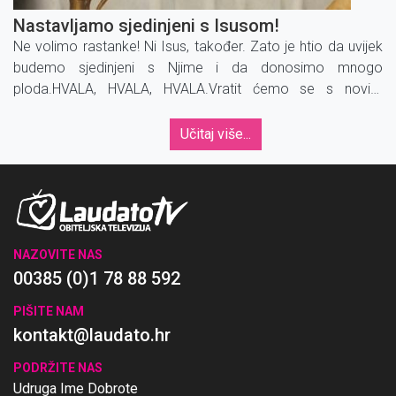
Nastavljamo sjedinjeni s Isusom!
Ne volimo rastanke! Ni Isus, također. Zato je htio da uvijek
budemo sjedinjeni s Njime i da donosimo mnogo
ploda.HVALA, HVALA, HVALA.Vratit ćemo se s novim
sadržajima.
Učitaj više...
NAZOVITE NAS
00385 (0)1 78 88 592
PIŠITE NAM
kontakt@laudato.hr
PODRŽITE NAS
Udruga Ime Dobrote