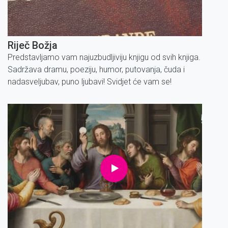
Riječ Božja
Predstavljamo vam najuzbudljiviju knjigu od svih knjiga.
Sadržava dramu, poeziju, humor, putovanja, čuda i
nadasveljubav, puno ljubavi! Svidjet će vam se!