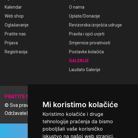
Kalendar
O nama
Web shop
Uplate/Donacije
Oglašavanje
Revizorska izvješća udruge
Pratite nas
Pravila i opći uvjeti
Prijava
Smjernice privatnosti
Registracija
Postavke kolačića
GALERIJE
Laudato Galerije
𝕏
PRATITE NAS
Mi koristimo kolačiće
© Sva prava pridržana Udruga Ime dobrote
Održavatelj Netcom d.o.o., Riva 6, Rijeka
Koristimo kolačiće i druge
tehnologije praćenja da bismo
poboljšali vaše korisničko
iskustvo na našoj web stranici,