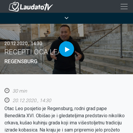
Skoči
na
Breadcrumb
glavni
sadržaj
20.12.2020., 14:30
RECEPTI OCA LEA
REGENSBURG
30 min
20.12.2020., 14:30
Otac Leo posjetio je Regensburg, rodni grad pape
Benedikta XVI. Obišao je i gledateljima predstavio nikoliko
crkava, kušao kuhinju grada koji ima višestoljetnu tradiciju
izrade kobasica. Na kraju je i sam pripremio jelo prožeto