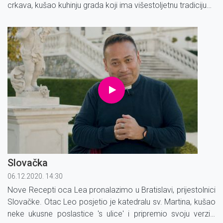
crkava, kušao kuhinju grada koji ima višestoljetnu tradiciju
izrade kobasica. Na kraju je i sam pripremio jelo prožeto
pivom.
Slovačka
06.12.2020. 14:30
Nove Recepti oca Lea pronalazimo u Bratislavi, prijestolnici
Slovačke. Otac Leo posjetio je katedralu sv. Martina, kušao
neke ukusne poslastice 's ulice' i pripremio svoju verziju