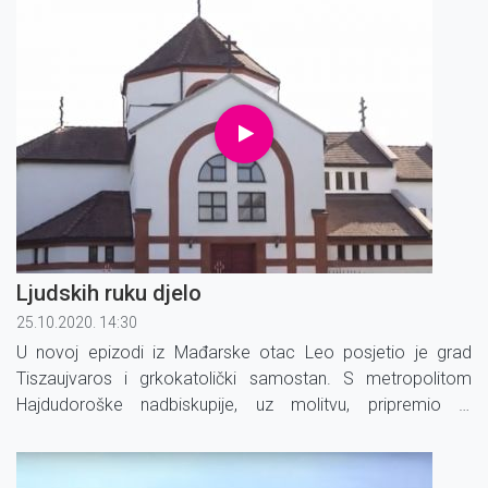
Ljudskih ruku djelo
25.10.2020. 14:30
U novoj epizodi iz Mađarske otac Leo posjetio je grad
Tiszaujvaros i grkokatolički samostan. S metropolitom
Hajdudoroške nadbiskupije, uz molitvu, pripremio je
euharistijski kruh. I ova epizoda predstavlja neka od
najboljih mađarskih vina.