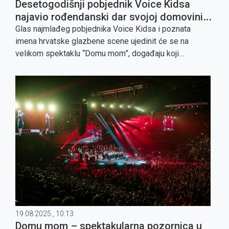
Desetogodišnji pobjednik Voice Kidsa
najavio rođendanski dar svojoj domovini –
pjesmu pred prepunom Arenom Zagreb!
Glas najmlađeg pobjednika Voice Kidsa i poznata
imena hrvatske glazbene scene ujedinit će se na
velikom spektaklu “Domu mom”, događaju koji
pjesmom gradi most između prošlih i budućih
generacija.
19.08.2025., 10:13
Domu mom – spektakularna pozornica u