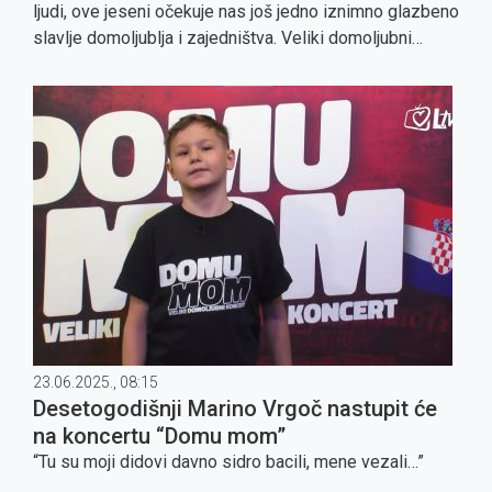
ljudi, ove jeseni očekuje nas još jedno iznimno glazbeno
slavlje domoljublja i zajedništva. Veliki domoljubni
koncert "Domu mom" održat će se 11. listopada 2025.
23.06.2025., 08:15
Desetogodišnji Marino Vrgoč nastupit će
na koncertu “Domu mom”
“Tu su moji didovi davno sidro bacili, mene vezali…”