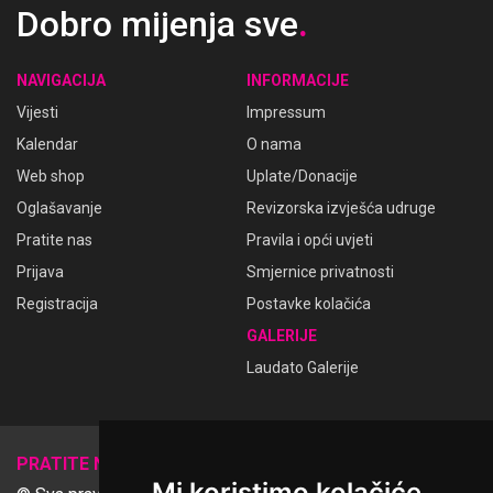
Dobro mijenja sve
.
NAVIGACIJA
INFORMACIJE
Vijesti
Impressum
Kalendar
O nama
Web shop
Uplate/Donacije
Oglašavanje
Revizorska izvješća udruge
Pratite nas
Pravila i opći uvjeti
Prijava
Smjernice privatnosti
Registracija
Postavke kolačića
GALERIJE
Laudato Galerije
𝕏
PRATITE NAS
Mi koristimo kolačiće