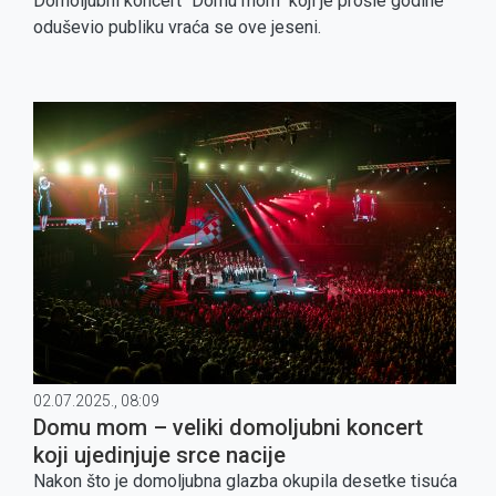
Zagrebu!
Domoljubni koncert "Domu mom" koji je prošle godine
oduševio publiku vraća se ove jeseni.
02.07.2025., 08:09
Domu mom – veliki domoljubni koncert
koji ujedinjuje srce nacije
Nakon što je domoljubna glazba okupila desetke tisuća