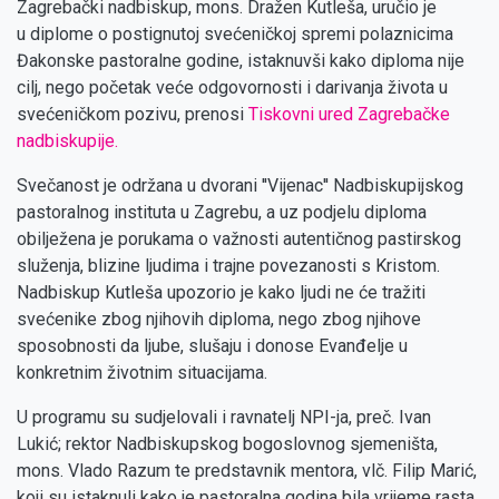
Zagrebački nadbiskup, mons. Dražen Kutleša, uručio je
u diplome o postignutoj svećeničkoj spremi polaznicima
Đakonske pastoralne godine, istaknuvši kako diploma nije
cilj, nego početak veće odgovornosti i darivanja života u
svećeničkom pozivu, prenosi
Tiskovni ured Zagrebačke
nadbiskupije.
Svečanost je održana u dvorani ''Vijenac'' Nadbiskupijskog
pastoralnog instituta u Zagrebu, a uz podjelu diploma
obilježena je porukama o važnosti autentičnog pastirskog
služenja, blizine ljudima i trajne povezanosti s Kristom.
Nadbiskup Kutleša upozorio je kako ljudi ne će tražiti
svećenike zbog njihovih diploma, nego zbog njihove
sposobnosti da ljube, slušaju i donose Evanđelje u
konkretnim životnim situacijama.
U programu su sudjelovali i ravnatelj NPI-ja, preč. Ivan
Lukić; rektor Nadbiskupskog bogoslovnog sjemeništa,
mons. Vlado Razum te predstavnik mentora, vlč. Filip Marić,
koji su istaknuli kako je pastoralna godina bila vrijeme rasta