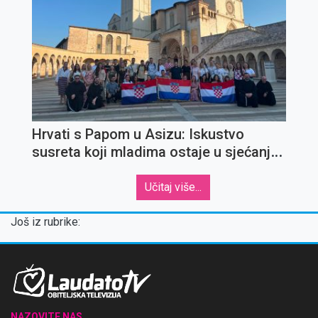
Hrvati s Papom u Asizu: Iskustvo
susreta koji mladima ostaje u sjećanju
za cijeli život
Učitaj više...
Još iz rubrike:
NAZOVITE NAS