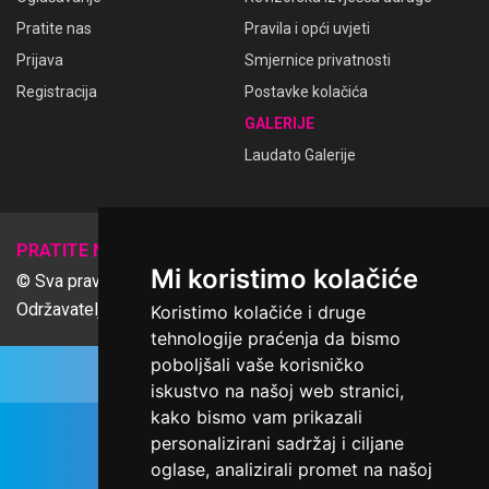
Pratite nas
Pravila i opći uvjeti
Prijava
Smjernice privatnosti
Registracija
Postavke kolačića
GALERIJE
Laudato Galerije
𝕏
PRATITE NAS
Mi koristimo kolačiće
© Sva prava pridržana Udruga Ime dobrote
Održavatelj Netcom d.o.o., Riva 6, Rijeka
Koristimo kolačiće i druge
tehnologije praćenja da bismo
poboljšali vaše korisničko
iskustvo na našoj web stranici,
kako bismo vam prikazali
personalizirani sadržaj i ciljane
oglase, analizirali promet na našoj