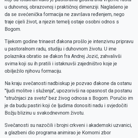
u duhovnoj, obrazovnoj i praktičnoj dimenziji. Naglašeno je
da se svećenička formacija ne završava ređenjem, nego
traje cijeli život, a njezin temelj ostaje osobni odnos s
Bogom.
Tijekom godine trinaest đakona prošlo je intenzivnu pripravu
u pastoralnom radu, studiju i duhovnom životu. U ime
polaznika obratio se đakon fra Andrej Jozić, zahvalivši
svima koji su ih pratili i istaknuvši zajedništvo koje je
obilježilo njihovu formaciju.
Na kraju svečanosti nadbiskup je pozvao đakone da ostanu
''ljudi molitve i služenja'', upozorivši na opasnost da postanu
''stručnjaci za sveto'' bez živog odnosa s Bogom. Poručio im
je da budu pastiri koji će ljudima donositi nadu i svjedočiti
Božju blizinu u svakodnevnom životu.
Svečanosti su nazočili i brojni crkveni i akademski uzvanici,
a glazbeni dio programa animirao je Komorni zbor