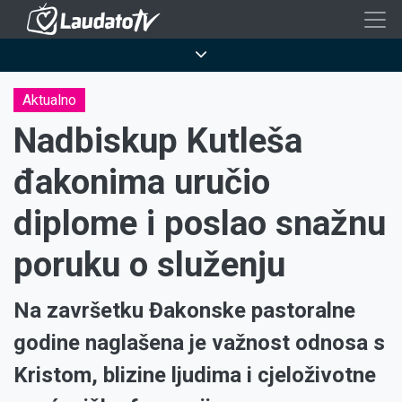
Skoči
na
Breadcrumb
glavni
sadržaj
Aktualno
Nadbiskup Kutleša
đakonima uručio
diplome i poslao snažnu
poruku o služenju
Na završetku Đakonske pastoralne
godine naglašena je važnost odnosa s
Kristom, blizine ljudima i cjeloživotne