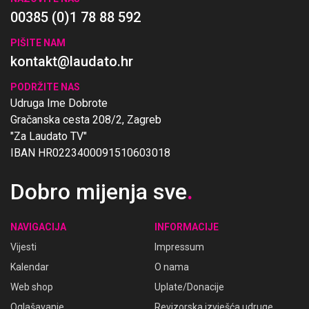
00385 (0)1 78 88 592
PIŠITE NAM
kontakt@laudato.hr
PODRŽITE NAS
Udruga Ime Dobrote
Gračanska cesta 208/2, Zagreb
"Za Laudato TV"
IBAN HR0223400091510603018
Dobro mijenja sve
.
NAVIGACIJA
INFORMACIJE
Vijesti
Impressum
Kalendar
O nama
Web shop
Uplate/Donacije
Oglašavanje
Revizorska izvješća udruge