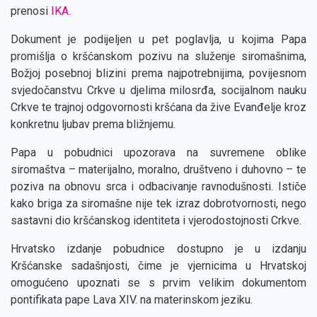
prenosi
IKA.
Dokument je podijeljen u pet poglavlja, u kojima Papa
promišlja o kršćanskom pozivu na služenje siromašnima,
Božjoj posebnoj blizini prema najpotrebnijima, povijesnom
svjedočanstvu Crkve u djelima milosrđa, socijalnom nauku
Crkve te trajnoj odgovornosti kršćana da žive Evanđelje kroz
konkretnu ljubav prema bližnjemu.
Papa u pobudnici upozorava na suvremene oblike
siromaštva – materijalno, moralno, društveno i duhovno – te
poziva na obnovu srca i odbacivanje ravnodušnosti. Ističe
kako briga za siromašne nije tek izraz dobrotvornosti, nego
sastavni dio kršćanskog identiteta i vjerodostojnosti Crkve.
Hrvatsko izdanje pobudnice dostupno je u izdanju
Kršćanske sadašnjosti, čime je vjernicima u Hrvatskoj
omogućeno upoznati se s prvim velikim dokumentom
pontifikata pape Lava XIV. na materinskom jeziku.