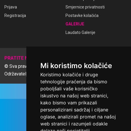
Prijava
Smjernice privatnosti
Registracija
Postavke kolačića
GALERIJE
Laudato Galerije
𝕏
PRATITE NAS
Mi koristimo kolačiće
© Sva prava pridržana Udruga Ime dobrote
Održavatelj Netcom d.o.o., Riva 6, Rijeka
Koristimo kolačiće i druge
tehnologije praćenja da bismo
poboljšali vaše korisničko
iskustvo na našoj web stranici,
kako bismo vam prikazali
personalizirani sadržaj i ciljane
oglase, analizirali promet na našoj
web stranici i razumjeli odakle
dolaze naši posjetitelji.