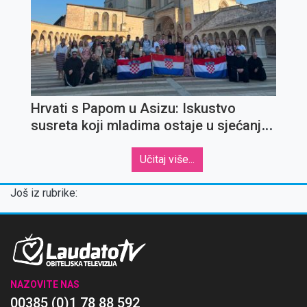
Hrvati s Papom u Asizu: Iskustvo
susreta koji mladima ostaje u sjećanju
za cijeli život
Učitaj više...
Još iz rubrike:
NAZOVITE NAS
00385 (0)1 78 88 592