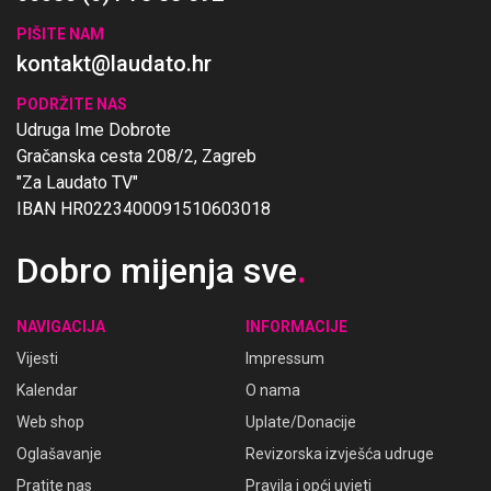
PIŠITE NAM
kontakt@laudato.hr
PODRŽITE NAS
Udruga Ime Dobrote
Gračanska cesta 208/2, Zagreb
"Za Laudato TV"
IBAN HR0223400091510603018
Dobro mijenja sve
.
NAVIGACIJA
INFORMACIJE
Vijesti
Impressum
Kalendar
O nama
Web shop
Uplate/Donacije
Oglašavanje
Revizorska izvješća udruge
Pratite nas
Pravila i opći uvjeti