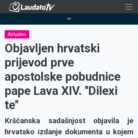
Skoči
na
Breadcrumb
glavni
sadržaj
Aktualno
Objavljen hrvatski
prijevod prve
apostolske pobudnice
pape Lava XIV. ''Dilexi
te''
Kršćanska sadašnjost objavila je
hrvatsko izdanje dokumenta u kojem