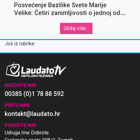
Posvećenje Bazilike Svete Marije
Velike: Četiri zanimljivosti o jednoj od
najvažnijih marijanskih crkava
Učitaj više...
Još iz rubrike:
NAZOVITE NAS
00385 (0)1 78 88 592
PIŠITE NAM
kontakt@laudato.hr
PODRŽITE NAS
Udruga Ime Dobrote