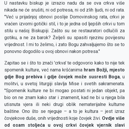
U nastavku biskup je izrazio nadu da se ova crkva više
nikada ne će srušiti, ni od potresa, ni od zlih ljudi, ni od rata.
''Već u prijašnjoj obnovi poslije Domovinskog rata, crkvi je
vraćen izvorni gotički stil, i to je jedna od ljepših crkvi u tom
stilu u našoj Biskupiji. Zašto su se restauratori odlučili za
gotiku, a ne za barok? Željeli su spasiti njezinu povijesnu
vrijednost. I mi to želimo, i zato Bogu zahvaljujemo što se to
ponovno dogodilo u ovoj obnovi nakon potresa.''
Zapitao se i što to znači 'crkva' te odgovorio kako to nije tek
spomenik kulture, već nama kršćanima
hram Božji, mjesto
gdje Bog prebiva i gdje čovjek može susresti Boga
, u
molitvi, u svetoj liturgiji slavlja Mise i svetih sakramenata.
''Spomenik kulture ne bi mogao postati ni jedan objekt, pa
bio on ne znam kako star i znamenit, kad ne bi u njega bila
utisnuta vjera ili neki drugi oblik nematerijalne kulturne
baštine. Ono što se njeguje – a to je kultura – jest izraz
čovjekove duše, onih vrijednosti koje čovjek živi.
Ovdje više
od osam stoljeća u ovoj crkvi čovjek vjernik slavi