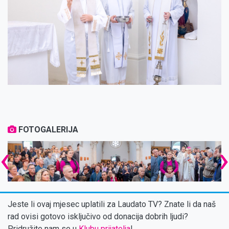
FOTOGALERIJA
‹
Jeste li ovaj mjesec uplatili za Laudato TV? Znate li da naš
rad ovisi gotovo isključivo od donacija dobrih ljudi?
Pridružite nam se u
Klubu prijatelja
!