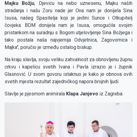
Majku Božju
, Djevicu na nebo uznesenu, Majku naših
stradanja i našu Zoru nade jer Ona nam je donijela Sina
Isusa, našeg Spasitelja koji je jedini Sunce i Otkupitelj
čovjeka. BDM donijela nam je Isusa, omogućila svojim
pristankom na suradnju s Bogom utjelovljenje Sina Božjega i
tako postala naša najvjernija Odvjetnica, Zagovornica i
Majka'', poručio je između ostalog biskup.
Na kraju slavlja, svoju veliku zahvalnost za obnovljenu župnu
crkvu i kapelicu svetih Ivana i Pavla izrazio je i župnik
Glasnović. U svom govoru istaknuo je kako je obnova ovih
svetih mjesta rezultat zajedničkog napora brojnih ljudi.
Slavlje je pjesmom animirala
Klapa Janjevo
iz Zagreba.