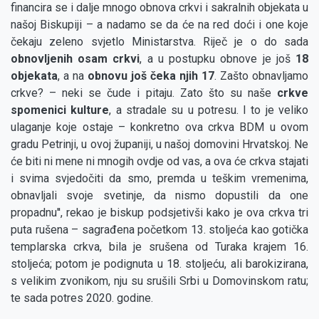
financira se i dalje mnogo obnova crkvi i sakralnih objekata u
našoj Biskupiji – a nadamo se da će na red doći i one koje
čekaju zeleno svjetlo Ministarstva. Riječ je o do sada
obnovljenih osam crkvi
, a u postupku obnove je još
18
objekata
, a na
obnovu još čeka njih 17
. Zašto obnavljamo
crkve? – neki se čude i pitaju. Zato što su naše
crkve
spomenici kulture
, a stradale su u potresu. I to je veliko
ulaganje koje ostaje – konkretno ova crkva BDM u ovom
gradu Petrinji, u ovoj županiji, u našoj domovini Hrvatskoj. Ne
će biti ni mene ni mnogih ovdje od vas, a ova će crkva stajati
i svima svjedočiti da smo, premda u teškim vremenima,
obnavljali svoje svetinje, da nismo dopustili da one
propadnu'', rekao je biskup podsjetivši kako je ova crkva tri
puta rušena – sagrađena početkom 13. stoljeća kao gotička
templarska crkva, bila je srušena od Turaka krajem 16.
stoljeća; potom je podignuta u 18. stoljeću, ali barokizirana,
s velikim zvonikom, nju su srušili Srbi u Domovinskom ratu;
te sada potres 2020. godine.