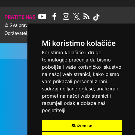
𝕏
PRATITE NAS
© Sva prava pridržana Udruga Ime dobrote
Održavatelj Netcom d.o.o., Riva 6, Rijeka
Mi koristimo kolačiće
Koristimo kolačiće i druge
tehnologije praćenja da bismo
poboljšali vaše korisničko iskustvo
na našoj web stranici, kako bismo
vam prikazali personalizirani
sadržaj i ciljane oglase, analizirali
promet na našoj web stranici i
razumjeli odakle dolaze naši
posjetitelji.
Slažem se