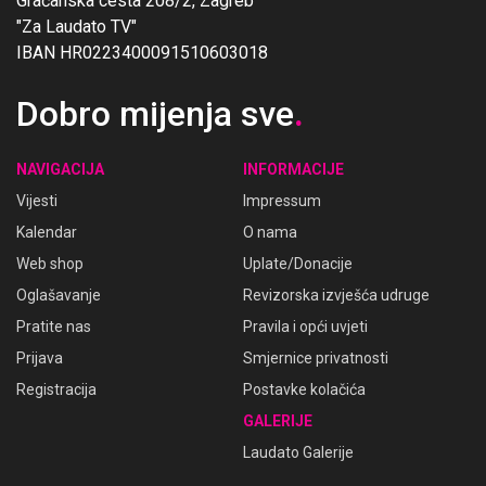
Gračanska cesta 208/2, Zagreb
"Za Laudato TV"
IBAN HR0223400091510603018
Dobro mijenja sve
.
NAVIGACIJA
INFORMACIJE
Vijesti
Impressum
Kalendar
O nama
Web shop
Uplate/Donacije
Oglašavanje
Revizorska izvješća udruge
Pratite nas
Pravila i opći uvjeti
Prijava
Smjernice privatnosti
Registracija
Postavke kolačića
GALERIJE
Laudato Galerije