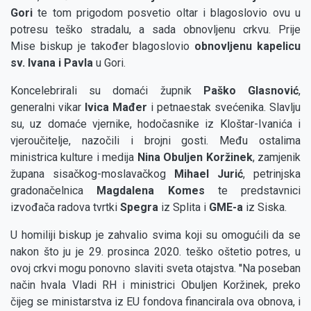
Gori
te tom prigodom posvetio oltar i blagoslovio ovu u
potresu teško stradalu, a sada obnovljenu crkvu. Prije
Mise biskup je također blagoslovio
obnovljenu kapelicu
sv. Ivana i Pavla
u Gori.
Koncelebrirali su domaći župnik
Paško Glasnović
,
generalni vikar
Ivica Mađer
i petnaestak svećenika. Slavlju
su, uz domaće vjernike, hodočasnike iz Kloštar-Ivanića i
vjeroučitelje, nazočili i brojni gosti. Među ostalima
ministrica kulture i medija
Nina Obuljen Koržinek
, zamjenik
župana sisačkog-moslavačkog
Mihael Jurić
, petrinjska
gradonačelnica
Magdalena Komes
te predstavnici
izvođača radova tvrtki
Spegra
iz Splita i
GME-a
iz Siska.
U homiliji biskup je zahvalio svima koji su omogućili da se
nakon što ju je 29. prosinca 2020. teško oštetio potres, u
ovoj crkvi mogu ponovno slaviti sveta otajstva. ''Na poseban
način hvala Vladi RH i ministrici Obuljen Koržinek, preko
čijeg se ministarstva iz EU fondova financirala ova obnova, i