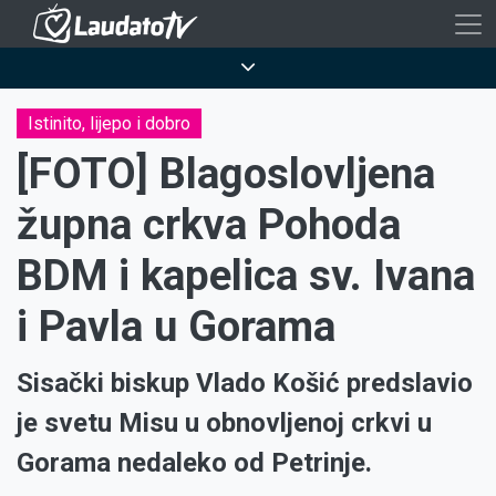
Skoči
na
Breadcrumb
glavni
sadržaj
Istinito, lijepo i dobro
[FOTO] Blagoslovljena
župna crkva Pohoda
BDM i kapelica sv. Ivana
i Pavla u Gorama
Sisački biskup Vlado Košić predslavio
je svetu Misu u obnovljenoj crkvi u
Gorama nedaleko od Petrinje.