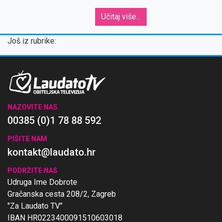
Učitaj više...
Još iz rubrike:
NAZOVITE NAS
00385 (0)1 78 88 592
PIŠITE NAM
kontakt@laudato.hr
PODRŽITE NAS
Udruga Ime Dobrote
Gračanska cesta 208/2, Zagreb
"Za Laudato TV"
IBAN HR0223400091510603018