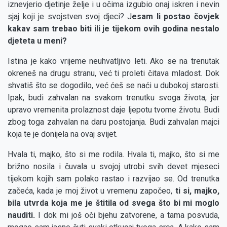
iznevjerio djetinje želje i u očima izgubio onaj iskren i nevin
sjaj koji je svojstven svoj djeci? J
esam li postao čovjek
kakav sam trebao biti ili je tijekom ovih godina nestalo
djeteta u meni?
Istina je kako vrijeme neuhvatljivo leti. Ako se na trenutak
okreneš na drugu stranu, već ti proleti čitava mladost. Dok
shvatiš što se dogodilo, već ćeš se naći u dubokoj starosti.
Ipak, budi zahvalan na svakom trenutku svoga života, jer
upravo vremenita prolaznost daje ljepotu tvome životu. Budi
zbog toga zahvalan na daru postojanja. Budi zahvalan majci
koja te je donijela na ovaj svijet.
Hvala ti, majko, što si me rodila. Hvala ti, majko, što si me
brižno nosila i čuvala u svojoj utrobi svih devet mjeseci
tijekom kojih sam polako rastao i razvijao se. Od trenutka
začeća, kada je moj život u vremenu započeo,
ti si, majko,
bila utvrda koja me je štitila od svega što bi mi moglo
nauditi.
I dok mi još oči bjehu zatvorene, a tama posvuda,