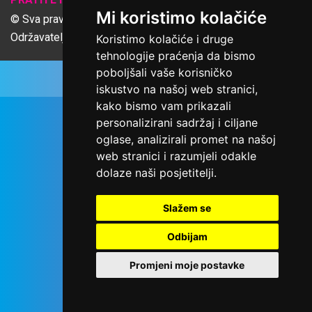
Mi koristimo kolačiće
© Sva prava pridržana Udruga Ime dobrote
Održavatelj Netcom d.o.o., Riva 6, Rijeka
Koristimo kolačiće i druge
tehnologije praćenja da bismo
poboljšali vaše korisničko
iskustvo na našoj web stranici,
kako bismo vam prikazali
personalizirani sadržaj i ciljane
oglase, analizirali promet na našoj
web stranici i razumjeli odakle
dolaze naši posjetitelji.
Slažem se
Odbijam
Promjeni moje postavke