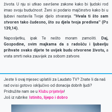
života. U nju si utkao savršene zakone kako bi ljudski rod
imao svoju budućnost. Ženi si podario majčinstvo kako bi u
ljubavi nastavila Tvoje djelo stvaranja.
''Hvala ti što sam
stvoren tako čudesno, što su djela tvoja predivna'' (Ps
139,14).
Naposljetku, ipak Te nešto moram zamoliti.
Daj,
Gospodine, svim majkama da s radošću i ljubavlju
prihvate svako dijete te uvijek budu otvorene životu,
a
vrata smrti neka zauvijek za sobom zatvore.
Jeste li ovaj mjesec uplatili za Laudato TV? Znate li da naš
rad ovisi gotovo isključivo od donacija dobrih ljudi?
Pridružite nam se u
Klubu prijatelja
!
Još iz rubrike:
Istinito, lijepo i dobro