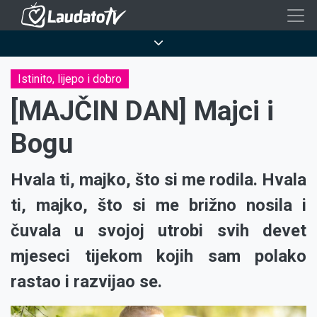
Skoči
na
Breadcrumb
glavni
sadržaj
Istinito, lijepo i dobro
[MAJČIN DAN] Majci i
Bogu
Hvala ti, majko, što si me rodila. Hvala
ti, majko, što si me brižno nosila i
čuvala u svojoj utrobi svih devet
mjeseci tijekom kojih sam polako
rastao i razvijao se.