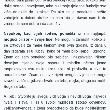
mogao sam jasno čuti svaki otkucaj tvoga srca. A kako sam
dalje rastao i sazrijevao, tako su i moje tjelesne funkcije sve
više dolazile do izražaja. Pa ako te je ponekad i nešto
zaboljelo u dubini utrobe, to sam bio ja: davao sam ti do
znanja da sam dobro i da sam živ.
Napokon, kad bijah rođen, ponudila si mi najljepši
mogući prizor – svoje lice.
Ne mogu ni zamisliti koliko si
se žrtvovala za mene tijekom svih ovih godina. Iz dana u
dan izgarala si u ljubavi kako bi meni bilo lijepo i ugodno.
Znam da sam ponekad bio sebičan i nezahvalan. Nisam
dovoljno cijenio tvoje napore i mladim očima jasno
raspoznavao svu muku kroz koju si prolazila, a sve to
poradi mene. Znam da sve riječi ovoga svijeta ne mogu
izraziti veličinu ljubavi i hvale za tebe, majko, stoga ću moliti
Boga za tebe.
A Tebi, Stvoritelju svega vidljivoga i nevidljivoga, najveća
hvala i slava. Ti si u svojoj mudrosti satkao čovjekovu
veličanstvenost, a ženu predodredio da bude nositeljicom