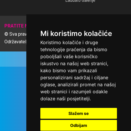
Laudato Galerije
𝕏
PRATITE NAS
Mi koristimo kolačiće
© Sva prava pridržana Udruga Ime dobrote
Održavatelj Netcom d.o.o., Riva 6, Rijeka
Koristimo kolačiće i druge
tehnologije praćenja da bismo
poboljšali vaše korisničko
iskustvo na našoj web stranici,
kako bismo vam prikazali
personalizirani sadržaj i ciljane
oglase, analizirali promet na našoj
web stranici i razumjeli odakle
dolaze naši posjetitelji.
Slažem se
Odbijam