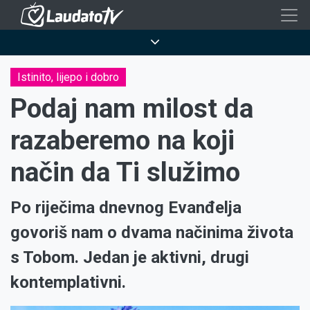
Skoči
na
Breadcrumb
glavni
sadržaj
Istinito, lijepo i dobro
Podaj nam milost da
razaberemo na koji
način da Ti služimo
Po riječima dnevnog Evanđelja
govoriš nam o dvama načinima života
s Tobom. Jedan je aktivni, drugi
kontemplativni.