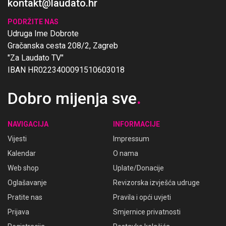
kontakt@laudato.hr
PODRŽITE NAS
Udruga Ime Dobrote
Gračanska cesta 208/2, Zagreb
"Za Laudato TV"
IBAN HR0223400091510603018
Dobro mijenja sve
.
NAVIGACIJA
INFORMACIJE
Vijesti
Impressum
Kalendar
O nama
Web shop
Uplate/Donacije
Oglašavanje
Revizorska izvješća udruge
Pratite nas
Pravila i opći uvjeti
Prijava
Smjernice privatnosti