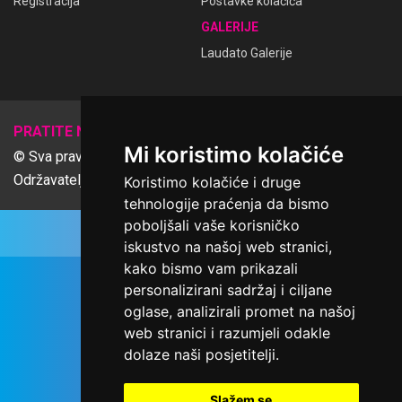
Registracija
Postavke kolačića
GALERIJE
Laudato Galerije
𝕏
PRATITE NAS
Mi koristimo kolačiće
© Sva prava pridržana Udruga Ime dobrote
Održavatelj Netcom d.o.o., Riva 6, Rijeka
Koristimo kolačiće i druge
tehnologije praćenja da bismo
poboljšali vaše korisničko
iskustvo na našoj web stranici,
kako bismo vam prikazali
personalizirani sadržaj i ciljane
oglase, analizirali promet na našoj
web stranici i razumjeli odakle
dolaze naši posjetitelji.
Slažem se