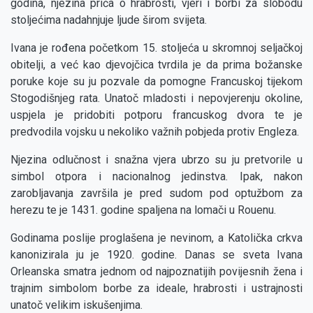
godina, njezina priča o hrabrosti, vjeri i borbi za slobodu
stoljećima nadahnjuje ljude širom svijeta.
Ivana je rođena početkom 15. stoljeća u skromnoj seljačkoj
obitelji, a već kao djevojčica tvrdila je da prima božanske
poruke koje su ju pozvale da pomogne Francuskoj tijekom
Stogodišnjeg rata. Unatoč mladosti i nepovjerenju okoline,
uspjela je pridobiti potporu francuskog dvora te je
predvodila vojsku u nekoliko važnih pobjeda protiv Engleza.
Njezina odlučnost i snažna vjera ubrzo su ju pretvorile u
simbol otpora i nacionalnog jedinstva. Ipak, nakon
zarobljavanja završila je pred sudom pod optužbom za
herezu te je 1431. godine spaljena na lomači u Rouenu.
Godinama poslije proglašena je nevinom, a Katolička crkva
kanonizirala ju je 1920. godine. Danas se sveta Ivana
Orleanska smatra jednom od najpoznatijih povijesnih žena i
trajnim simbolom borbe za ideale, hrabrosti i ustrajnosti
unatoč velikim iskušenjima.