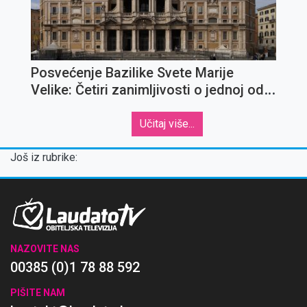
Posvećenje Bazilike Svete Marije
Velike: Četiri zanimljivosti o jednoj od
najvažnijih marijanskih crkava
Učitaj više...
Još iz rubrike:
NAZOVITE NAS
00385 (0)1 78 88 592
PIŠITE NAM