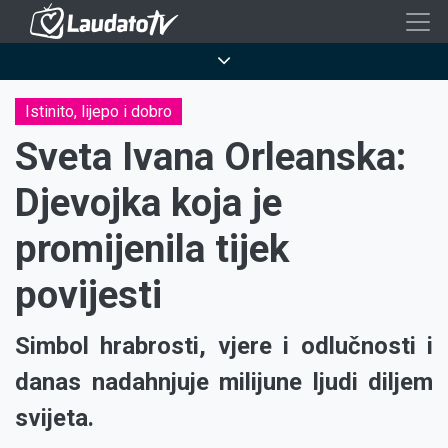
Skoči
na
Breadcrumb
glavni
sadržaj
Istinito, lijepo i dobro
Sveta Ivana Orleanska:
Djevojka koja je
promijenila tijek
povijesti
Simbol hrabrosti, vjere i odlučnosti i
danas nadahnjuje milijune ljudi diljem
svijeta.