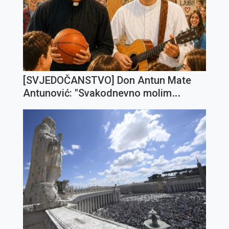
[SVJEDOČANSTVO] Don Antun Mate
Antunović: "Svakodnevno molim
Gospodina da me sve više preobražava
i posvećuje u čovjeka po svome
poniznome Srcu"