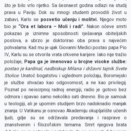
što je bilo vrlo rijetko. Sa šesnaest godina odlazi na studij
prava u Paviju. Dok su mnogi studenti provodili život u
zabavi, Karlo se
posvetio učenju i molitvi.
Njegov moto
bio je
“Ora et labora – Moli i radi”.
Nakon očeve smrti
pokazao je iznimne sposobnosti rješavanja obiteljskih
poslova, a ubrzo je doktorirao oba prava s najvećim
pohvalama. Kad mu je ujak Giovanni Medici postao papa Pio
IV., Karlu su se otvorila vrata crkvene karijere. Iako nije tražio
položaje,
Papa ga je imenovao u brojne visoke službe:
postao je kardinal, nadbiskup Milana i državni tajnik Svete
Stolice
. Unatoč bogatstvu i uglednom položaju, Boromejski
je službe shvaćao kao odgovornost, a ne kao privilegij.
Poznat po neiscrpnoj radnoj energiji, radio je gotovo bez
odmora i spavao samo nekoliko sati dnevno. Bio je samouk
u teologiji, ali je upornim studijem brzo nadoknadio manjak
znanja. U Vatikanu je osnovao Akademiju okupljalište učenih
ljudi, gdje su se održavala predavanja i rasprave o
znanstvenim i filozofskim temama. Smrt njegova brata