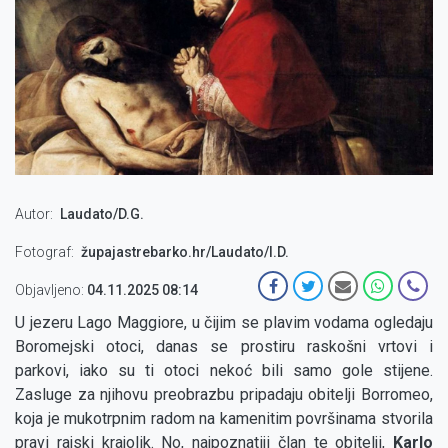
Autor
Laudato/D.G.
Fotograf
župajastrebarko.hr/Laudato/I.D.
Objavljeno:
04.11.2025 08:14
U jezeru Lago Maggiore, u čijim se plavim vodama ogledaju
Boromejski otoci, danas se prostiru raskošni vrtovi i
parkovi, iako su ti otoci nekoć bili samo gole stijene.
Zasluge za njihovu preobrazbu pripadaju obitelji Borromeo,
koja je mukotrpnim radom na kamenitim površinama stvorila
pravi rajski krajolik. No, najpoznatiji član te obitelji,
Karlo