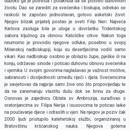
duboko ga je potresla i potaknula da se posveti duhovnom
životu. Dao se zarediti za svećenika i biskupa, odrekao se
raskoši te započeo jednostavan, gotovo asketski život.
Njegov blizak prijatelj postao je sveti Filip Neri. Najveća
Karlova zasluga bila je uloga u dovršetku Tridentskog
sabora ključnog za obnovu Katoličke crkve. Nakon toga
neumorno je provodio njegove odluke, posebno u svojoj
Milanskoj nadbiskupiji, koju su desetljećima vodili samo
vikari. Kao nadbiskup osobno je obilazio župe, pješke ili na
konju, održavao sinode i poticao duhovnu obnovu svećenika
i vjernika. U svojim govorima naglašavao je važnost molitve,
sabranosti i dosljednosti između riječi i djela. Svećenicima
je savjetovao da najprije sami žive ono što propovijedaju te
da ne zanemaruju vlastitu dušu dok se brinu za druge.
Osnovao je zajednicu Oblata sv. Ambrozija, surađivao s
oratorijancima sv. Filipa Nerija i isusovcima te poticao laike
na poučavanje djece i odraslih u vjeri. Na njegov je poziv čak
2000 ljudi pristupilo katehetskoj službi, organiziranoj u
Bratovštinu kršćanskog nauka. Njegova golema