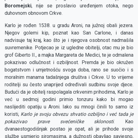
Boromejski
, nije se proslavio uređenjem otoka, nego
duhovnom obnovom Crkve.
Karlo je rođen 1538. u gradu Aroni, na južnoj obali jezera.
Njegov golemi kip, poznat kao San Carlone, i danas
nadvisuje taj kraj, kao što je i njegova osobnost nadmašila
suvremenike. Potjecao je iz ugledne obitelji, otac mu je bio
grof Giberto II., a majka Margareta de Medici, te je odmalena
pokazivao odlučnost i ozbiljnost. Premda je bio okružen
bogatstvom i umjetnošću svoga doba, rano se suočio i s
moralnim manama tadašnjega društva i Crkve. U to vrijeme
roditelji su često unaprijed određivali sudbinu svoje djece.
Budući da je obitelj raspolagala crkvenim prihodima, Karlo je
već u sedmoj godini primio tonzuru kako bi mogao
naslijediti opatiju u Aroni. Iako su mnogi činili to samo iz
koristi,
Karlo je svoju obvezu shvatio ozbiljno i već tada je
pokazivao prave svećeničke sklonosti
. Kao
dvanaestogodišnjak postao je opat, ali je prihode svoje
službe usmjerio siromasima, a dužnosti obavljao savjesno,