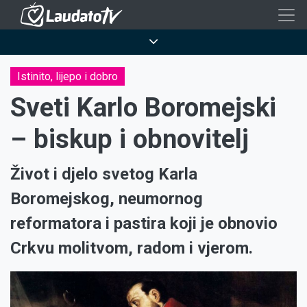
Skoči
na
Breadcrumb
glavni
sadržaj
Istinito, lijepo i dobro
Sveti Karlo Boromejski
– biskup i obnovitelj
Život i djelo svetog Karla
Boromejskog, neumornog
reformatora i pastira koji je obnovio
Crkvu molitvom, radom i vjerom.