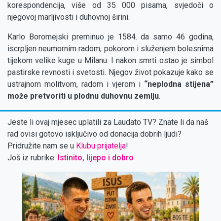
korespondencija, više od 35 000 pisama, svjedoči o
njegovoj marljivosti i duhovnoj širini.
Karlo Boromejski preminuo je 1584. da samo 46 godina,
iscrpljen neumornim radom, pokorom i služenjem bolesnima
tijekom velike kuge u Milanu. I nakon smrti ostao je simbol
pastirske revnosti i svetosti. Njegov život pokazuje kako se
ustrajnom molitvom, radom i vjerom i
“neplodna stijena”
može pretvoriti u plodnu duhovnu zemlju
.
Jeste li ovaj mjesec uplatili za Laudato TV? Znate li da naš
rad ovisi gotovo isključivo od donacija dobrih ljudi?
Pridružite nam se u
Klubu prijatelja
!
Još iz rubrike:
Istinito, lijepo i dobro