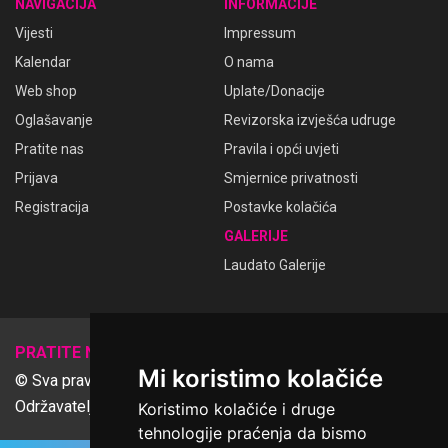
NAVIGACIJA
INFORMACIJE
Vijesti
Impressum
Kalendar
O nama
Web shop
Uplate/Donacije
Oglašavanje
Revizorska izvješća udruge
Pratite nas
Pravila i opći uvjeti
Prijava
Smjernice privatnosti
Registracija
Postavke kolačića
GALERIJE
Laudato Galerije
𝕏
PRATITE NAS
Mi koristimo kolačiće
© Sva prava pridržana Udruga Ime dobrote
Održavatelj Netcom d.o.o., Riva 6, Rijeka
Koristimo kolačiće i druge
tehnologije praćenja da bismo