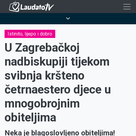
Skoči
na
Breadcrumb
glavni
sadržaj
Istinito, lijepo i dobro
U Zagrebačkoj
nadbiskupiji tijekom
svibnja kršteno
četrnaestero djece u
mnogobrojnim
obiteljima
Neka je blagoslovljeno obiteljima!