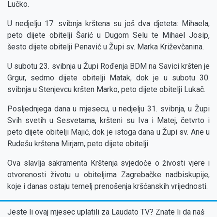
Lučko.
U nedjelju 17. svibnja krštena su još dva djeteta: Mihaela,
peto dijete obitelji Šarić u Dugom Selu te Mihael Josip,
šesto dijete obitelji Penavić u Župi sv. Marka Križevčanina.
U subotu 23. svibnja u Župi Rođenja BDM na Savici kršten je
Grgur, sedmo dijete obitelji Matak, dok je u subotu 30.
svibnja u Stenjevcu kršten Marko, peto dijete obitelji Lukač.
Posljednjega dana u mjesecu, u nedjelju 31. svibnja, u Župi
Svih svetih u Sesvetama, kršteni su Iva i Matej, četvrto i
peto dijete obitelji Majić, dok je istoga dana u Župi sv. Ane u
Rudešu krštena Mirjam, peto dijete obitelji.
Ova slavlja sakramenta Krštenja svjedoče o živosti vjere i
otvorenosti životu u obiteljima Zagrebačke nadbiskupije,
koje i danas ostaju temelj prenošenja kršćanskih vrijednosti.
Jeste li ovaj mjesec uplatili za Laudato TV? Znate li da naš