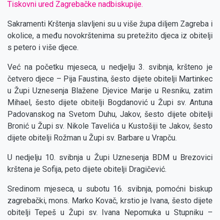
Tiskovni ured Zagrebačke nadbiskupije.
Sakramenti Krštenja slavljeni su u više župa diljem Zagreba i
okolice, a među novokrštenima su pretežito djeca iz obitelji
s petero i više djece.
Već na početku mjeseca, u nedjelju 3. svibnja, kršteno je
četvero djece – Pija Faustina, šesto dijete obitelji Martinkec
u Župi Uznesenja Blažene Djevice Marije u Resniku, zatim
Mihael, šesto dijete obitelji Bogdanović u Župi sv. Antuna
Padovanskog na Svetom Duhu, Jakov, šesto dijete obitelji
Bronić u Župi sv. Nikole Tavelića u Kustošiji te Jakov, šesto
dijete obitelji Rožman u Župi sv. Barbare u Vrapču.
U nedjelju 10. svibnja u Župi Uznesenja BDM u Brezovici
krštena je Sofija, peto dijete obitelji Dragičević.
Sredinom mjeseca, u subotu 16. svibnja, pomoćni biskup
zagrebački, mons. Marko Kovač, krstio je Ivana, šesto dijete
obitelji Tepeš u Župi sv. Ivana Nepomuka u Stupniku –