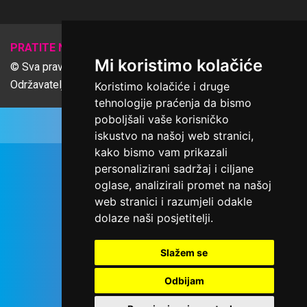
𝕏
PRATITE NAS
Mi koristimo kolačiće
© Sva prava pridržana Udruga Ime dobrote
Održavatelj Netcom d.o.o., Riva 6, Rijeka
Koristimo kolačiće i druge
tehnologije praćenja da bismo
poboljšali vaše korisničko
iskustvo na našoj web stranici,
kako bismo vam prikazali
personalizirani sadržaj i ciljane
oglase, analizirali promet na našoj
web stranici i razumjeli odakle
dolaze naši posjetitelji.
Slažem se
Odbijam