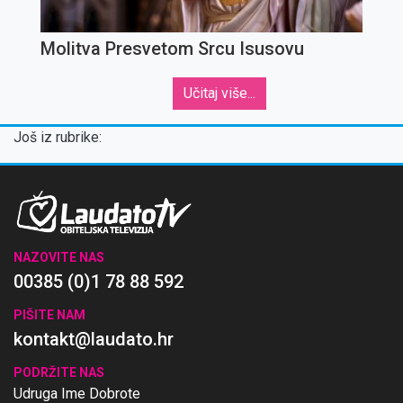
Molitva Presvetom Srcu Isusovu
Učitaj više...
Još iz rubrike:
NAZOVITE NAS
00385 (0)1 78 88 592
PIŠITE NAM
kontakt@laudato.hr
PODRŽITE NAS
Udruga Ime Dobrote