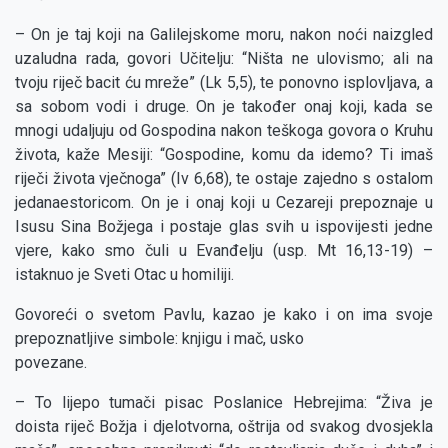
– On je taj koji na Galilejskome moru, nakon noći naizgled
uzaludna rada, govori Učitelju: “Ništa ne ulovismo; ali na
tvoju riječ bacit ću mreže” (Lk 5,5), te ponovno isplovljava, a
sa sobom vodi i druge. On je također onaj koji, kada se
mnogi udaljuju od Gospodina nakon teškoga govora o Kruhu
života, kaže Mesiji: “Gospodine, komu da idemo? Ti imaš
riječi života vječnoga” (Iv 6,68), te ostaje zajedno s ostalom
jedanaestoricom. On je i onaj koji u Cezareji prepoznaje u
Isusu Sina Božjega i postaje glas svih u ispovijesti jedne
vjere, kako smo čuli u Evanđelju (usp. Mt 16,13-19) –
istaknuo je Sveti Otac u homiliji.
Govoreći o svetom Pavlu, kazao je kako i on ima svoje
prepoznatljive simbole: knjigu i mač, usko
povezane.
– To lijepo tumači pisac Poslanice Hebrejima: “Živa je
doista riječ Božja i djelotvorna, oštrija od svakog dvosjekla