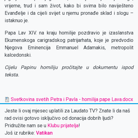
vrijeme, trud i sam život, kako bi svima bilo naviješteno
Evanđelje i da cijeli svijet u njemu pronađe sklad i slogu –
istaknuo je.
Papa Lav XIV. na kraju homilije pozdravio je izaslanstva
Ekumenskoga carigradskog patrijarhata, koje je predvodio
Njegova Eminencija Emmanuel Adamakis, metropolit
kalcedonski.
Cijelu Papinu homiliju pročitajte u dokumentu ispod
teksta.
Svetkovina svetih Petra i Pavla - homilija pape Lava.docx
Jeste li ovaj mjesec uplatili za Laudato TV? Znate li da naš
rad ovisi gotovo isključivo od donacija dobrih ljudi?
Pridružite nam se u
Klubu prijatelja
!
Još iz rubrike:
Vatikan