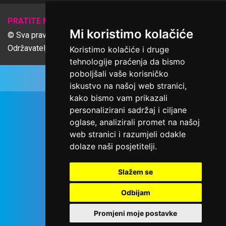
𝕏
PRATITE NAS
Mi koristimo kolačiće
© Sva prava pridržana Udruga Ime dobrote
Održavatelj Netcom d.o.o., Riva 6, Rijeka
Koristimo kolačiće i druge
tehnologije praćenja da bismo
poboljšali vaše korisničko
iskustvo na našoj web stranici,
kako bismo vam prikazali
personalizirani sadržaj i ciljane
oglase, analizirali promet na našoj
web stranici i razumjeli odakle
dolaze naši posjetitelji.
Slažem se
Odbijam
Promjeni moje postavke