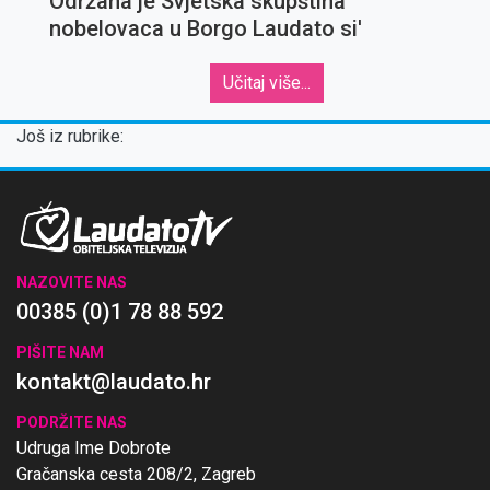
Održana je Svjetska skupština
nobelovaca u Borgo Laudato si'
Učitaj više...
Još iz rubrike:
NAZOVITE NAS
00385 (0)1 78 88 592
PIŠITE NAM
kontakt@laudato.hr
PODRŽITE NAS
Udruga Ime Dobrote
Gračanska cesta 208/2, Zagreb