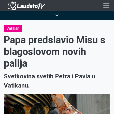
Skoči
na
Breadcrumb
glavni
sadržaj
Vatikan
Papa predslavio Misu s
blagoslovom novih
palija
Svetkovina svetih Petra i Pavla u
Vatikanu.