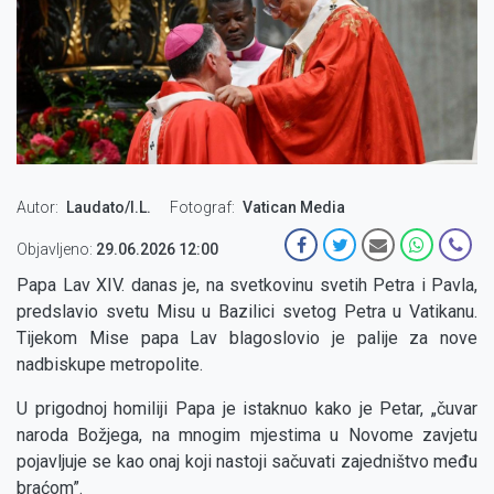
Autor
Laudato/I.L.
Fotograf
Vatican Media
Objavljeno:
29.06.2026 12:00
Papa Lav XIV. danas je, na svetkovinu svetih Petra i Pavla,
predslavio svetu Misu u Bazilici svetog Petra u Vatikanu.
Tijekom Mise papa Lav blagoslovio je palije za nove
nadbiskupe metropolite.
U prigodnoj homiliji Papa je istaknuo kako je Petar, „čuvar
naroda Božjega, na mnogim mjestima u Novome zavjetu
pojavljuje se kao onaj koji nastoji sačuvati zajedništvo među
braćom”.