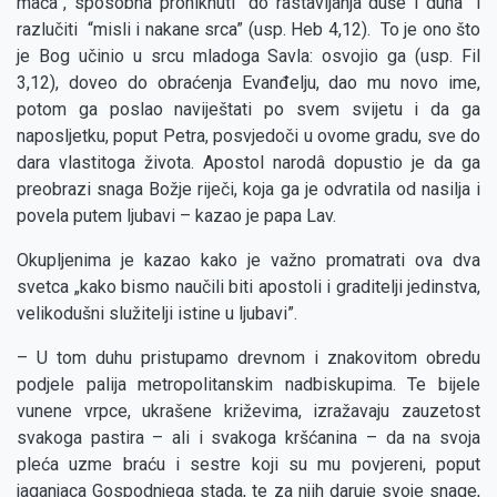
mača”, sposobna proniknuti “do rastavljanja duše i duha” i
razlučiti “misli i nakane srca” (usp. Heb 4,12). To je ono što
je Bog učinio u srcu mladoga Savla: osvojio ga (usp. Fil
3,12), doveo do obraćenja Evanđelju, dao mu novo ime,
potom ga poslao naviještati po svem svijetu i da ga
naposljetku, poput Petra, posvjedoči u ovome gradu, sve do
dara vlastitoga života. Apostol narodâ dopustio je da ga
preobrazi snaga Božje riječi, koja ga je odvratila od nasilja i
povela putem ljubavi – kazao je papa Lav.
Okupljenima je kazao kako je važno promatrati ova dva
svetca „kako bismo naučili biti apostoli i graditelji jedinstva,
velikodušni služitelji istine u ljubavi”.
– U tom duhu pristupamo drevnom i znakovitom obredu
podjele palija metropolitanskim nadbiskupima. Te bijele
vunene vrpce, ukrašene križevima, izražavaju zauzetost
svakoga pastira – ali i svakoga kršćanina – da na svoja
pleća uzme braću i sestre koji su mu povjereni, poput
jaganjaca Gospodnjega stada, te za njih daruje svoje snage,