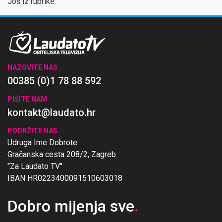
Još iz rubrike:
NAZOVITE NAS
00385 (0)1 78 88 592
PIŠITE NAM
kontakt@laudato.hr
PODRŽITE NAS
Udruga Ime Dobrote
Gračanska cesta 208/2, Zagreb
"Za Laudato TV"
IBAN HR0223400091510603018
Dobro mijenja sve
.