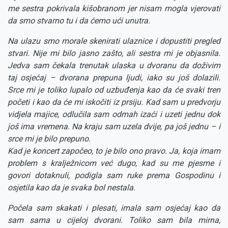
me sestra pokrivala kišobranom jer nisam mogla vjerovati
da smo stvarno tu i da ćemo ući unutra.
Na ulazu smo morale skenirati ulaznice i dopustiti pregled
stvari. Nije mi bilo jasno zašto, ali sestra mi je objasnila.
Jedva sam čekala trenutak ulaska u dvoranu da doživim
taj osjećaj – dvorana prepuna ljudi, iako su još dolazili.
Srce mi je toliko lupalo od uzbuđenja kao da će svaki tren
početi i kao da će mi iskočiti iz prsiju. Kad sam u predvorju
vidjela majice, odlučila sam odmah izaći i uzeti jednu dok
još ima vremena. Na kraju sam uzela dvije, pa još jednu – i
srce mi je bilo prepuno.
Kad je koncert započeo, to je bilo ono pravo. Ja, koja imam
problem s kralježnicom već dugo, kad su me pjesme i
govori dotaknuli, podigla sam ruke prema Gospodinu i
osjetila kao da je svaka bol nestala.
Počela sam skakati i plesati, imala sam osjećaj kao da
sam sama u cijeloj dvorani. Toliko sam bila mirna,