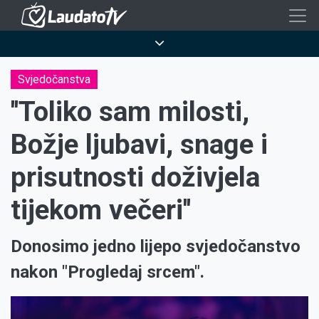
Skoči
na
Breadcrumb
glavni
sadržaj
Svjedočanstva
''Toliko sam milosti,
Božje ljubavi, snage i
prisutnosti doživjela
tijekom večeri''
Donosimo jedno lijepo svjedočanstvo
nakon "Progledaj srcem".