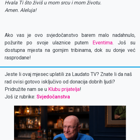
Hvala Ti što živiš u mom srcu i mom životu.
Amen. Aleluja!
Ako vas je ovo svjedočanstvo barem malo nadahnulo,
požurite po svoje ulaznice putem
Eventima
. Još su
dostupna mjesta na gornjim tribinama, dok su donje već
rasprodane!
Jeste li ovaj mjesec uplatili za Laudato TV? Znate li da naš
rad ovisi gotovo isključivo od donacija dobrih ljudi?
Pridružite nam se u
Klubu prijatelja
!
Još iz rubrike:
Svjedočanstva