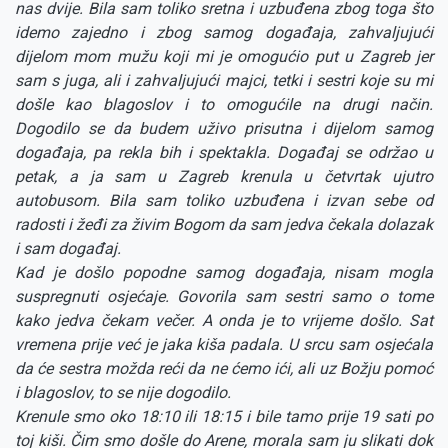
nas dvije. Bila sam toliko sretna i uzbuđena zbog toga što
idemo zajedno i zbog samog događaja, zahvaljujući
dijelom mom mužu koji mi je omogućio put u Zagreb jer
sam s juga, ali i zahvaljujući majci, tetki i sestri koje su mi
došle kao blagoslov i to omogućile na drugi način.
Dogodilo se da budem uživo prisutna i dijelom samog
događaja, pa rekla bih i spektakla. Događaj se održao u
petak, a ja sam u Zagreb krenula u četvrtak ujutro
autobusom. Bila sam toliko uzbuđena i izvan sebe od
radosti i žeđi za živim Bogom da sam jedva čekala dolazak
i sam događaj.
Kad je došlo popodne samog događaja, nisam mogla
suspregnuti osjećaje. Govorila sam sestri samo o tome
kako jedva čekam večer. A onda je to vrijeme došlo. Sat
vremena prije već je jaka kiša padala. U srcu sam osjećala
da će sestra možda reći da ne ćemo ići, ali uz Božju pomoć
i blagoslov, to se nije dogodilo.
Krenule smo oko 18:10 ili 18:15 i bile tamo prije 19 sati po
toj kiši. Čim smo došle do Arene, morala sam ju slikati dok