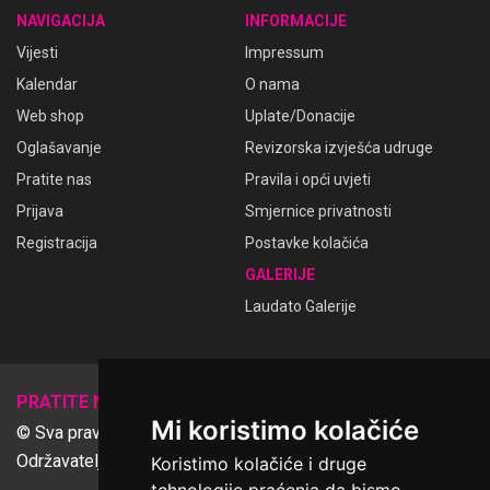
NAVIGACIJA
INFORMACIJE
Vijesti
Impressum
Kalendar
O nama
Web shop
Uplate/Donacije
Oglašavanje
Revizorska izvješća udruge
Pratite nas
Pravila i opći uvjeti
Prijava
Smjernice privatnosti
Registracija
Postavke kolačića
GALERIJE
Laudato Galerije
𝕏
PRATITE NAS
Mi koristimo kolačiće
© Sva prava pridržana Udruga Ime dobrote
Održavatelj Netcom d.o.o., Riva 6, Rijeka
Koristimo kolačiće i druge