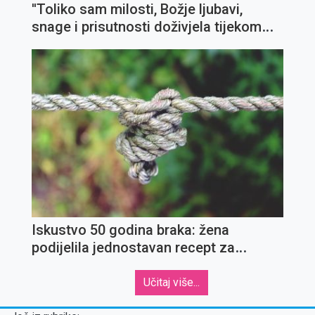
''Toliko sam milosti, Božje ljubavi,
snage i prisutnosti doživjela tijekom
večeri''
Iskustvo 50 godina braka: žena
podijelila jednostavan recept za
uspješan suživot
Učitaj više...