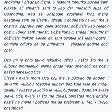
spokojna i blagoslovljena. U jednom trenutku počela sam
plakati, ali shvatila sam to kao dar milosnih suza od
Gospodina. Kad se Gospodin proslavio kroz mene,
nastavila sam ga slaviti i uživati u događaju na koji me je
pozvao. Zapravo sam cijeli događaj doživjela kao Njegov
poziv. Toliko sam milosti, Božje ljubavi, snage i prisutnosti
doživjela tijekom večeri da sam osjetila još jedan poziv i
donijela odluku da ga prihvatim – sljedeće godine doći
opet.
Ovo mi je prvo takvo iskustvo uživo i nešto što me je
duboko promijenilo. Nema druge nego opet doći na poziv
našeg nebeskog Oca.
Slava i hvala mom Ocu koji me je pozvao da dođem i
shvatim veličinu Njegove ljubavi bez koje više ne mogu
živjeti! Pokazao je koliko je velik, čudesan i dostojan svake
slave. Oče, hvala Ti što me čuvaš, opraštaš moje grijehe,
paziš na mene i pozivaš me da prebivam u Tebi i Tvojoj
prisutnosti.