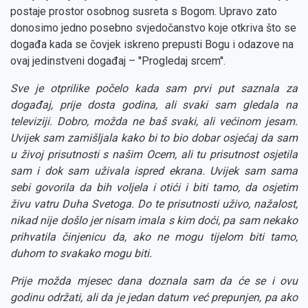
postaje prostor osobnog susreta s Bogom. Upravo zato
donosimo jedno posebno svjedočanstvo koje otkriva što se
događa kada se čovjek iskreno prepusti Bogu i odazove na
ovaj jedinstveni događaj – ''Progledaj srcem''.
Sve je otprilike počelo kada sam prvi put saznala za
događaj, prije dosta godina, ali svaki sam gledala na
televiziji. Dobro, možda ne baš svaki, ali većinom jesam.
Uvijek sam zamišljala kako bi to bio dobar osjećaj da sam
u živoj prisutnosti s našim Ocem, ali tu prisutnost osjetila
sam i dok sam uživala ispred ekrana. Uvijek sam sama
sebi govorila da bih voljela i otići i biti tamo, da osjetim
živu vatru Duha Svetoga. Do te prisutnosti uživo, nažalost,
nikad nije došlo jer nisam imala s kim doći, pa sam nekako
prihvatila činjenicu da, ako ne mogu tijelom biti tamo,
duhom to svakako mogu biti.
Prije možda mjesec dana doznala sam da će se i ovu
godinu održati, ali da je jedan datum već prepunjen, pa ako