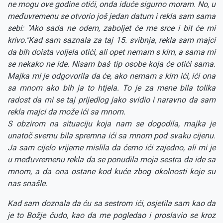
ne mogu ove godine otići, onda iduće sigurno moram. No, u
međuvremenu se otvorio još jedan datum i rekla sam sama
sebi: "Ako sada ne odem, zaboljet će me srce i bit će mi
krivo."Kad sam saznala za taj 15. svibnja, rekla sam majci
da bih doista voljela otići, ali opet nemam s kim, a sama mi
se nekako ne ide. Nisam baš tip osobe koja će otići sama.
Majka mi je odgovorila da će, ako nemam s kim ići, ići ona
sa mnom ako bih ja to htjela. To je za mene bila tolika
radost da mi se taj prijedlog jako svidio i naravno da sam
rekla majci da može ići sa mnom.
S obzirom na situaciju koja nam se dogodila, majka je
unatoč svemu bila spremna ići sa mnom pod svaku cijenu.
Ja sam cijelo vrijeme mislila da ćemo ići zajedno, ali mi je
u međuvremenu rekla da se ponudila moja sestra da ide sa
mnom, a da ona ostane kod kuće zbog okolnosti koje su
nas snašle.
Kad sam doznala da ću sa sestrom ići, osjetila sam kao da
je to Božje čudo, kao da me pogledao i proslavio se kroz