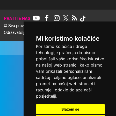
𝕏
PRATITE NAS
© Sva prava pridržana Udruga Ime dobrote
Održavatelj Netcom d.o.o., Riva 6, Rijeka
Mi koristimo kolačiće
Koristimo kolačiće i druge
tehnologije praćenja da bismo
poboljšali vaše korisničko iskustvo
na našoj web stranici, kako bismo
vam prikazali personalizirani
sadržaj i ciljane oglase, analizirali
promet na našoj web stranici i
razumjeli odakle dolaze naši
posjetitelji.
Slažem se