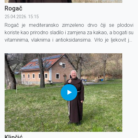
Rogač
25.04.2026. 15:15
Rogač je mediteransko zimzeleno drvo čiji se plodovi
koriste kao prirodno sladilo i zamjena za kakao, a bogati su
vitaminima, vlaknima i antioksidansima. Vrlo je ljekovit jer
pomaže probavi, snižava kolesterol, regulira šećer u krvi i
ima protuupalna svojstva.
Klinčić