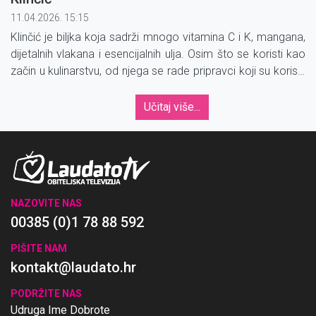
11.04.2026. 15:15
Klinčić je biljka koja sadrži mnogo vitamina C i K, mangana,
dijetalnih vlakana i esencijalnih ulja. Osim što se koristi kao
začin u kulinarstvu, od njega se rade pripravci koji su korisni
za zdravlje.
Učitaj više...
NAZOVITE NAS
00385 (0)1 78 88 592
PIŠITE NAM
kontakt@laudato.hr
PODRŽITE NAS
Udruga Ime Dobrote