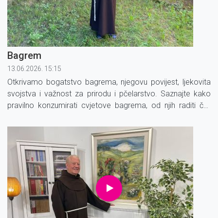
Bagrem
13.06.2026. 15:15
Otkrivamo bogatstvo bagrema, njegovu povijest, ljekovita
svojstva i važnost za prirodu i pčelarstvo. Saznajte kako
pravilno konzumirati cvjetove bagrema, od njih raditi čaj,
čajne mješavine, sirup, sok, džem i zašto je bagremov med
koristan za naše zdravlje.