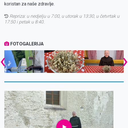
koristan za naše zdravlje.
Repriza:
u nedjelju u 7:00, u utorak u 13:30, u četvrtak u
17:50 i petak u 8:40.
FOTOGALERIJA
‹