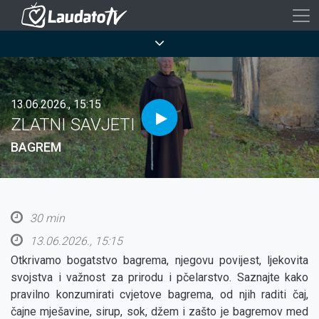
Skoči
na
Breadcrumb
glavni
sadržaj
13.06.2026., 15:15
ZLATNI SAVJETI
BAGREM
30 min
13.06.2026., 15:15
Otkrivamo bogatstvo bagrema, njegovu povijest, ljekovita
svojstva i važnost za prirodu i pčelarstvo. Saznajte kako
pravilno konzumirati cvjetove bagrema, od njih raditi čaj,
čajne mješavine, sirup, sok, džem i zašto je bagremov med