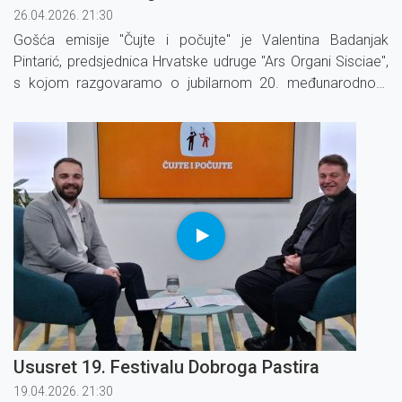
26.04.2026. 21:30
Gošća emisije ''Čujte i počujte'' je Valentina Badanjak
Pintarić, predsjednica Hrvatske udruge ''Ars Organi Sisciae'',
s kojom razgovaramo o jubilarnom 20. međunarodnom
orguljaškom festivalu ''Ars Organi Sisciae''. Festival će se
održati od 3. do 9.
Ususret 19. Festivalu Dobroga Pastira
19.04.2026. 21:30