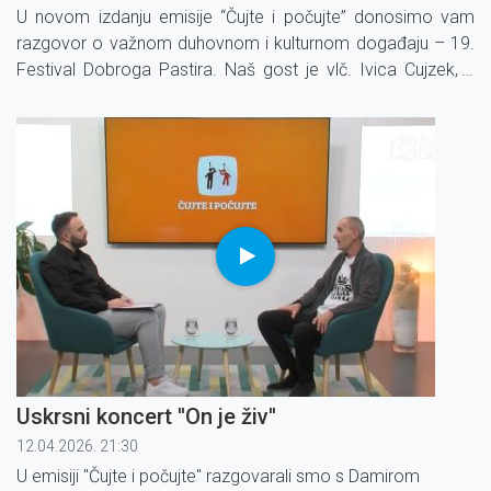
U novom izdanju emisije “Čujte i počujte” donosimo vam
razgovor o važnom duhovnom i kulturnom događaju – 19.
Festival Dobroga Pastira. Naš gost je vlč. Ivica Cujzek, s
kojim razgovaramo o pripremama i značenju ovog
događaja.
Uskrsni koncert ''On je živ''
12.04.2026. 21:30
U emisiji ''Čujte i počujte'' razgovarali smo s Damirom