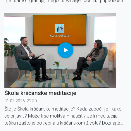
nije samo gradnja, nego stvaranje doma, pripadnosti i
dostojanstva za osobe s intelektualnim teškoćama. U kojoj
je fazi projekt?
Škola kršćanske meditacije
01.03.2026. 21:30
Što je Škola kršćanske meditacije? Kada započinje i kako
se prijaviti? Može li se molitva – naučiti? Je li meditacija
teška i zašto je potrebna u kršćanskom životu? Doznajte
kako program izgleda, što polaznici 'uhvate' i ponesu sa