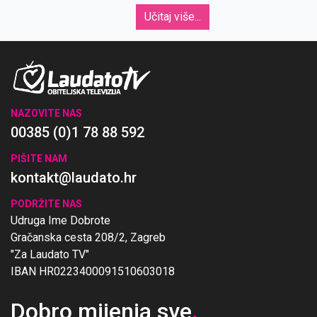
sobom – i kako nas uči moliti srcem.
Učitaj više...
NAZOVITE NAS
00385 (0)1 78 88 592
PIŠITE NAM
kontakt@laudato.hr
PODRŽITE NAS
Udruga Ime Dobrote
Gračanska cesta 208/2, Zagreb
"Za Laudato TV"
IBAN HR0223400091510603018
Dobro mijenja sve
.