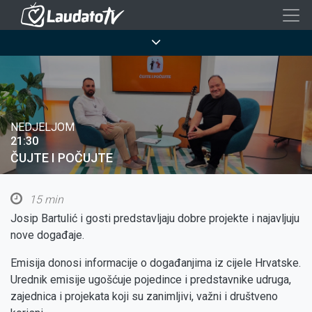
Skoči
na
Breadcrumb
glavni
sadržaj
NEDJELJOM
21:30
ČUJTE I POČUJTE
15 min
Josip Bartulić i gosti predstavljaju dobre projekte i najavljuju
nove događaje.
Emisija donosi informacije o događanjima iz cijele Hrvatske.
Urednik emisije ugošćuje pojedince i predstavnike udruga,
zajednica i projekata koji su zanimljivi, važni i društveno