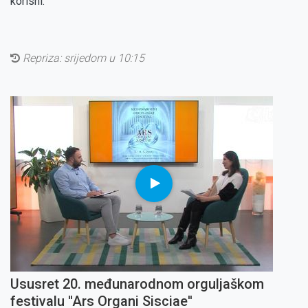
korisni.
Repriza:
srijedom u 10:15
Ususret 20. međunarodnom orguljaškom
festivalu ''Ars Organi Sisciae''