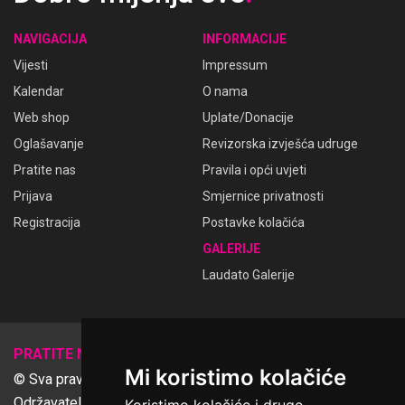
NAVIGACIJA
INFORMACIJE
Vijesti
Impressum
Kalendar
O nama
Web shop
Uplate/Donacije
Oglašavanje
Revizorska izvješća udruge
Pratite nas
Pravila i opći uvjeti
Prijava
Smjernice privatnosti
Registracija
Postavke kolačića
GALERIJE
Laudato Galerije
𝕏
PRATITE NAS
Mi koristimo kolačiće
© Sva prava pridržana Udruga Ime dobrote
Održavatelj Netcom d.o.o., Riva 6, Rijeka