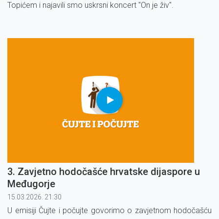
Topićem i najavili smo uskrsni koncert ''On je živ''.
3. Zavjetno hodočašće hrvatske dijaspore u
Međugorje
15.03.2026. 21:30
U emisiji Čujte i počujte govorimo o zavjetnom hodočašću