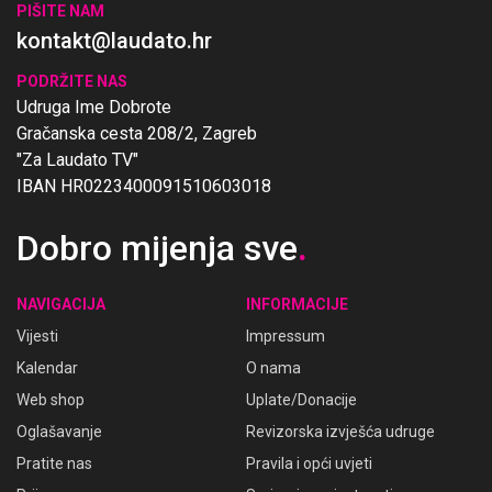
PIŠITE NAM
kontakt@laudato.hr
PODRŽITE NAS
Udruga Ime Dobrote
Gračanska cesta 208/2, Zagreb
"Za Laudato TV"
IBAN HR0223400091510603018
Dobro mijenja sve
.
NAVIGACIJA
INFORMACIJE
Vijesti
Impressum
Kalendar
O nama
Web shop
Uplate/Donacije
Oglašavanje
Revizorska izvješća udruge
Pratite nas
Pravila i opći uvjeti