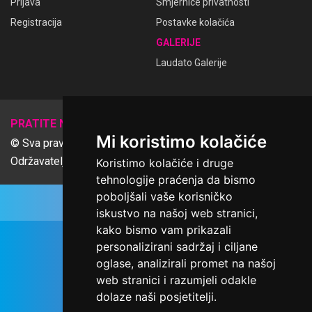
Prijava
Smjernice privatnosti
Registracija
Postavke kolačića
GALERIJE
Laudato Galerije
𝕏
PRATITE NAS
Mi koristimo kolačiće
© Sva prava pridržana Udruga Ime dobrote
Održavatelj Netcom d.o.o., Riva 6, Rijeka
Koristimo kolačiće i druge
tehnologije praćenja da bismo
poboljšali vaše korisničko
iskustvo na našoj web stranici,
kako bismo vam prikazali
personalizirani sadržaj i ciljane
oglase, analizirali promet na našoj
web stranici i razumjeli odakle
dolaze naši posjetitelji.