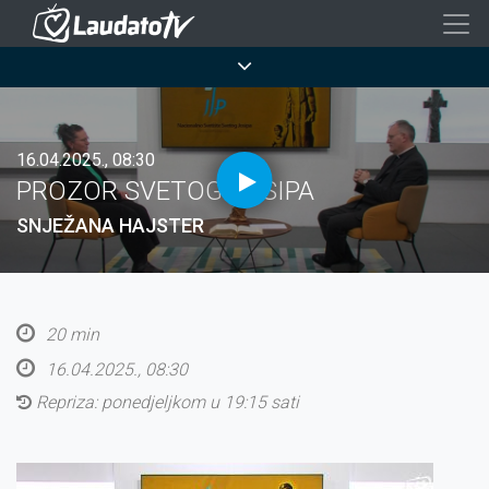
Skoči
na
Breadcrumb
glavni
sadržaj
16.04.2025., 08:30
PROZOR SVETOG JOSIPA
SNJEŽANA HAJSTER
20 min
16.04.2025., 08:30
Repriza:
ponedjeljkom u 19:15 sati