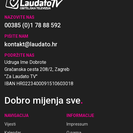
NAZOVITE NAS
00385 (0)1 78 88 592
PIŠITE NAM
kontakt@laudato.hr
PODRŽITE NAS
Udruga Ime Dobrote
Gračanska cesta 208/2, Zagreb
"Za Laudato TV"
IBAN HR0223400091510603018
Dobro mijenja sve
.
NAVIGACIJA
INFORMACIJE
Vijesti
Impressum
Kalendar
O nama