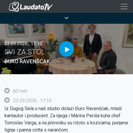
Skoči
na
Breadcrumb
glavni
sadržaj
22.03.2026., 17:10
SVI ZA STOL
ĐURO RAVENŠĆAK
60 min
22.03.2026., 17:10
Iz Dugog Sela u naš studio dolazi Đuro Ravenšćak, mladi
kantautor i producent. Za njega i Marina Periša kuha chef
Tomislav Varga, a na jelovniku su rižoto s kozicama, punjene
lignje i panna cotta s narančom.