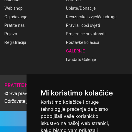
Web shop
Uplate/Donacije
Oglašavanje
Revizorska izvješća udruge
Pratite nas
Pravila i opći uvjeti
Prijava
Smjernice privatnosti
Registracija
Postavke kolačića
GALERIJE
Laudato Galerije
𝕏
PRATITE NAS
Mi koristimo kolačiće
© Sva prava pridržana Udruga Ime dobrote
Održavatelj Netcom d.o.o., Riva 6, Rijeka
Koristimo kolačiće i druge
tehnologije praćenja da bismo
poboljšali vaše korisničko
iskustvo na našoj web stranici,
kako bismo vam prikazali