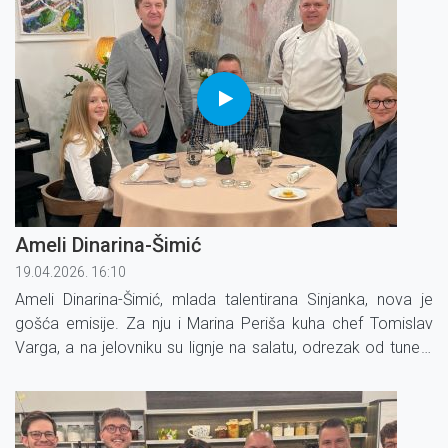
Ameli Dinarina-Šimić
19.04.2026. 16:10
Ameli Dinarina-Šimić, mlada talentirana Sinjanka, nova je
gošća emisije. Za nju i Marina Periša kuha chef Tomislav
Varga, a na jelovniku su lignje na salatu, odrezak od tune s
povrćem i umakom od krumpira.