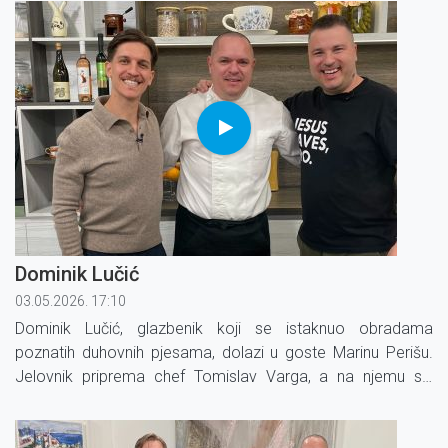
Dominik Lučić
03.05.2026. 17:10
Dominik Lučić, glazbenik koji se istaknuo obradama
poznatih duhovnih pjesama, dolazi u goste Marinu Perišu.
Jelovnik priprema chef Tomislav Varga, a na njemu su:
tartar od junetine, brancin s graškom i limetom te šumsko
voće s čokoladom.