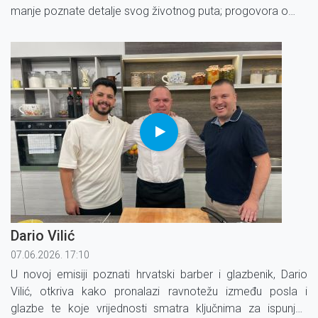
manje poznate detalje svog životnog puta; progovora o
obitelji, glazbi i vrijednostima koje joj daju snagu.
Dario Vilić
07.06.2026. 17:10
U novoj emisiji poznati hrvatski barber i glazbenik, Dario
Vilić, otkriva kako pronalazi ravnotežu između posla i
glazbe te koje vrijednosti smatra ključnima za ispunjen