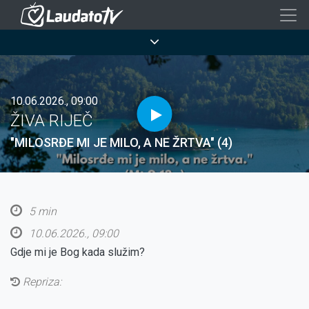
Skoči
na
Breadcrumb
glavni
sadržaj
10.06.2026., 09:00
ŽIVA RIJEČ
"MILOSRĐE MI JE MILO, A NE ŽRTVA" (4)
5 min
10.06.2026., 09:00
Gdje mi je Bog kada služim?
Repriza: