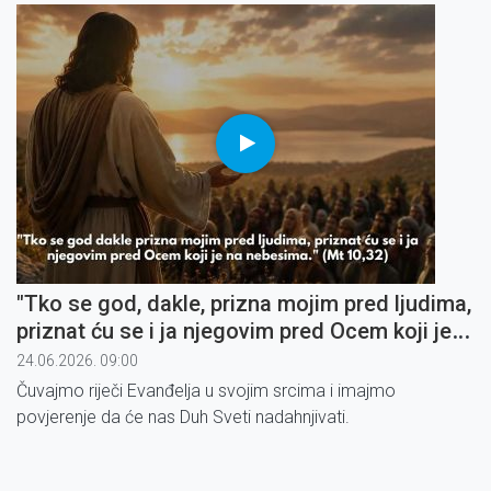
"Tko se god, dakle, prizna mojim pred ljudima,
priznat ću se i ja njegovim pred Ocem koji je
na nebesima" (3)
24.06.2026. 09:00
Čuvajmo riječi Evanđelja u svojim srcima i imajmo
povjerenje da će nas Duh Sveti nadahnjivati.