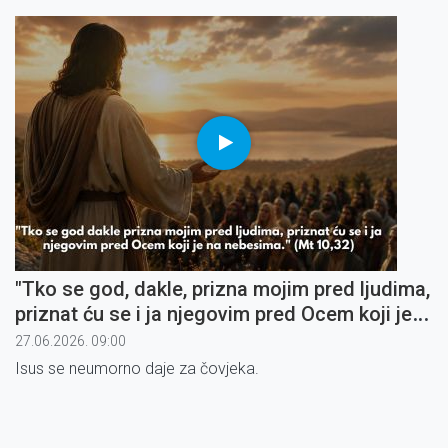
"Tko se god, dakle, prizna mojim pred ljudima,
priznat ću se i ja njegovim pred Ocem koji je
na nebesima" (6)
27.06.2026. 09:00
Isus se neumorno daje za čovjeka.