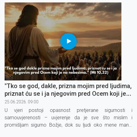
"Tko se god, dakle, prizna mojim pred ljudima,
priznat ću se i ja njegovim pred Ocem koji je
na nebesima" (4)
25.06.2026. 09:00
U vjeri postoji opasnost pretjerane sigurnosti i
samouvjerenosti – uvjerenje da je sve što mislim i
promišljam sigurno Božje, dok su ljudi oko mene manje
Božji. To je zamka oholosti u koju lako upadnemo.