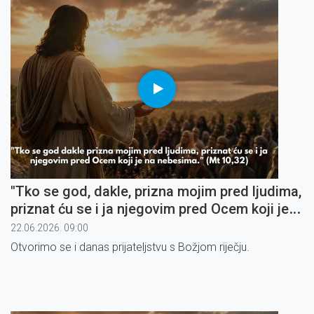
"Tko se god, dakle, prizna mojim pred ljudima,
priznat ću se i ja njegovim pred Ocem koji je
na nebesima" (2)
22.06.2026. 09:00
Otvorimo se i danas prijateljstvu s Božjom riječju.