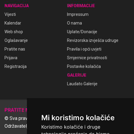
NAVIGACIJA
INFORMACIJE
Vijesti
Impressum
Kalendar
O nama
Web shop
Uplate/Donacije
Oglašavanje
Revizorska izvješća udruge
Pratite nas
Pravila i opći uvjeti
Prijava
Smjernice privatnosti
Registracija
Postavke kolačića
GALERIJE
Laudato Galerije
𝕏
PRATITE NAS
Mi koristimo kolačiće
© Sva prava pridržana Udruga Ime dobrote
Održavatelj Netcom d.o.o., Riva 6, Rijeka
Koristimo kolačiće i druge