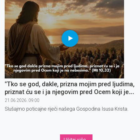
"Tko se god, dakle, prizna mojim pred ljudima,
priznat ću se i ja njegovim pred Ocem koji je
na nebesima" (1)
21.06.2026. 09:00
Slušajmo poticajne riječi našega Gospodina Isusa Krista.
Učitaj više...