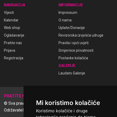
NAVIGACIJA
INFORMACIJE
Vijesti
Impressum
Kalendar
O nama
Web shop
Uplate/Donacije
Oglašavanje
Revizorska izvješća udruge
Pratite nas
Pravila i opći uvjeti
Prijava
Smjernice privatnosti
Registracija
Postavke kolačića
GALERIJE
Laudato Galerije
𝕏
PRATITE NAS
Mi koristimo kolačiće
© Sva prava pridržana Udruga Ime dobrote
Održavatelj Netcom d.o.o., Riva 6, Rijeka
Koristimo kolačiće i druge