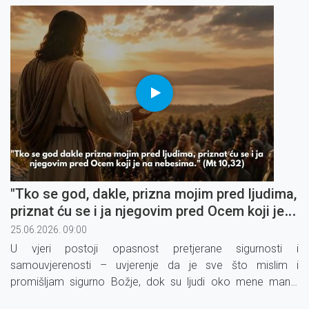
"Tko se god, dakle, prizna mojim pred ljudima,
priznat ću se i ja njegovim pred Ocem koji je
na nebesima" (4)
25.06.2026. 09:00
U vjeri postoji opasnost pretjerane sigurnosti i
samouvjerenosti – uvjerenje da je sve što mislim i
promišljam sigurno Božje, dok su ljudi oko mene manje
Božji. To je zamka oholosti u koju lako upadnemo.