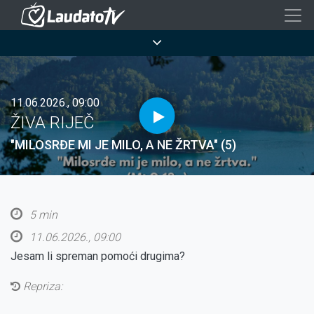
Skoči
na
Breadcrumb
glavni
sadržaj
11.06.2026., 09:00
ŽIVA RIJEČ
"MILOSRĐE MI JE MILO, A NE ŽRTVA" (5)
5 min
11.06.2026., 09:00
Jesam li spreman pomoći drugima?
Repriza: