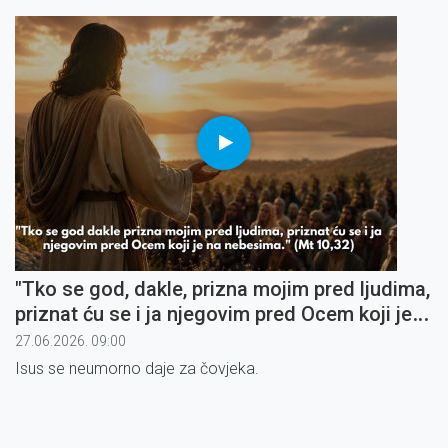
"Tko se god, dakle, prizna mojim pred ljudima,
priznat ću se i ja njegovim pred Ocem koji je
na nebesima" (6)
27.06.2026. 09:00
Isus se neumorno daje za čovjeka.