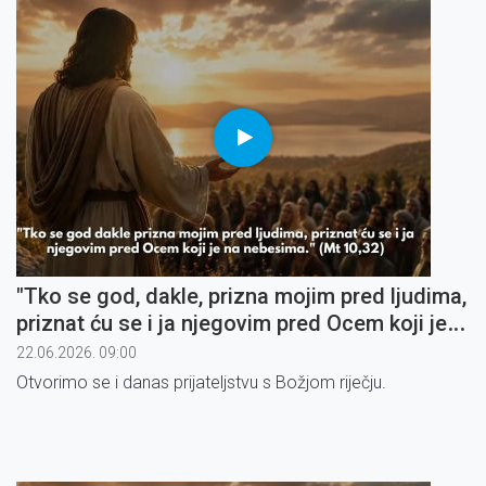
"Tko se god, dakle, prizna mojim pred ljudima,
priznat ću se i ja njegovim pred Ocem koji je
na nebesima" (2)
22.06.2026. 09:00
Otvorimo se i danas prijateljstvu s Božjom riječju.