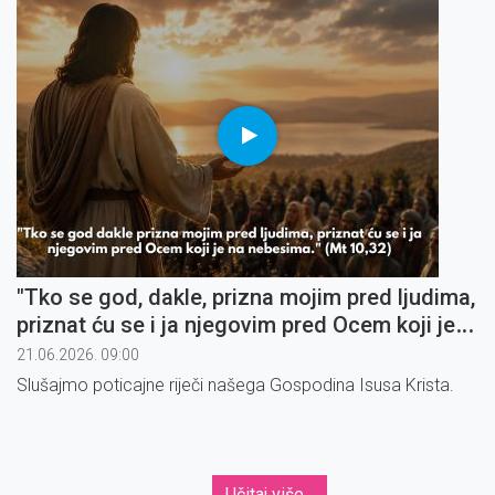
"Tko se god, dakle, prizna mojim pred ljudima,
priznat ću se i ja njegovim pred Ocem koji je
na nebesima" (1)
21.06.2026. 09:00
Slušajmo poticajne riječi našega Gospodina Isusa Krista.
Učitaj više...