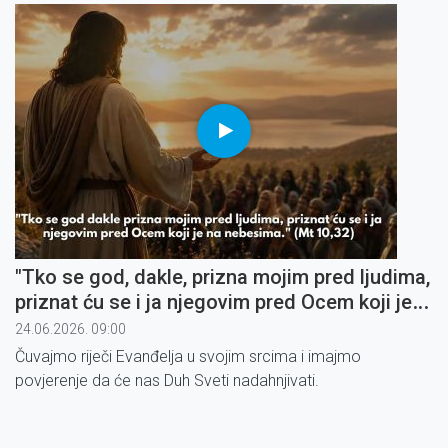
"Tko se god, dakle, prizna mojim pred ljudima,
priznat ću se i ja njegovim pred Ocem koji je
na nebesima" (3)
24.06.2026. 09:00
Čuvajmo riječi Evanđelja u svojim srcima i imajmo
povjerenje da će nas Duh Sveti nadahnjivati.