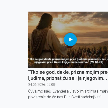
"Tko se god, dakle, prizna mojim pre
ljudima, priznat ću se i ja njegovim
pred Ocem koji je na nebesima" (3)
24.06.2026. 09:00
Čuvajmo riječi Evanđelja u svojim srcima i ima
povjerenje da će nas Duh Sveti nadahnjivati.