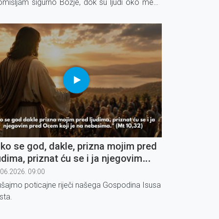
omišljam sigurno Božje, dok su ljudi oko mene
nje Božji. To je zamka oholosti u koju lako
adnemo.
ko se god, dakle, prizna mojim pred
udima, priznat ću se i ja njegovim
ed Ocem koji je na nebesima" (1)
.06.2026. 09:00
ušajmo poticajne riječi našega Gospodina Isusa
sta.