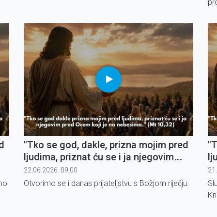
pr
ma
up
d
"Tko se god, dakle, prizna mojim pred
"T
ljudima, priznat ću se i ja njegovim
lj
pred Ocem koji je na nebesima" (2)
pr
22.06.2026. 09:00
21
jmo
Otvorimo se i danas prijateljstvu s Božjom riječju.
Sl
Kri