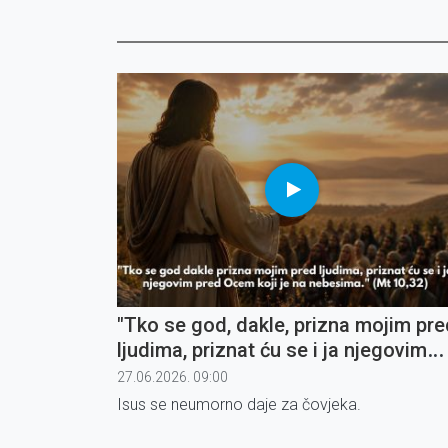
"Tko se god, dakle, prizna mojim pre
ljudima, priznat ću se i ja njegovim
pred Ocem koji je na nebesima" (6)
27.06.2026. 09:00
Isus se neumorno daje za čovjeka.