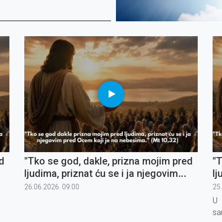
d
"Tko se god, dakle, prizna mojim pred
"T
ljudima, priznat ću se i ja njegovim
lj
pred Ocem koji je na nebesima" (5)
pr
26.06.2026. 09:00
25
U 
sa