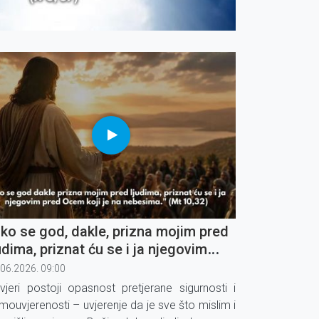
ko se god, dakle, prizna mojim pred
udima, priznat ću se i ja njegovim
ed Ocem koji je na nebesima" (4)
.06.2026. 09:00
vjeri postoji opasnost pretjerane sigurnosti i
mouvjerenosti – uvjerenje da je sve što mislim i