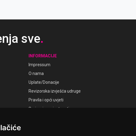
enja sve
.
INFORMACIJE
Impressum
O nama
Uplate/Donacije
Revizorska izvješća udruge
Pravila i opći uvjeti
Smjernice privatnosti
Postavke kolačića
lačiće
GALERIJE
Laudato Galerije