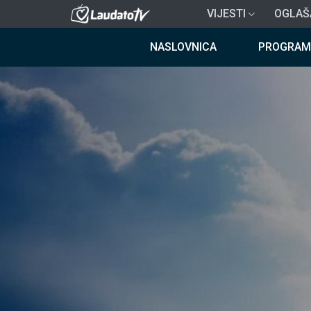
Skoči
VIJESTI
OGLAŠ
na
Breadcrumb
glavni
NASLOVNICA
PROGRAM
sadržaj