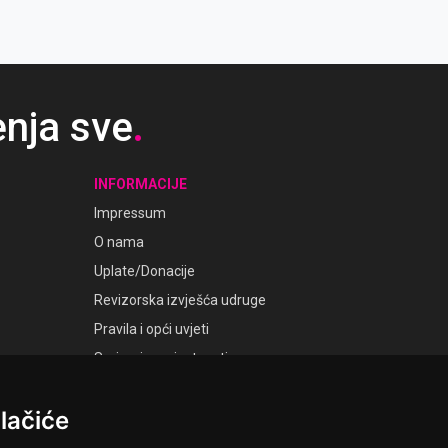
enja sve
.
INFORMACIJE
Impressum
O nama
Uplate/Donacije
Revizorska izvješća udruge
Pravila i opći uvjeti
Smjernice privatnosti
Postavke kolačića
lačiće
GALERIJE
Laudato Galerije