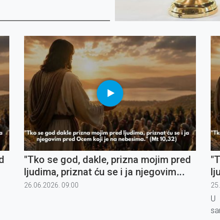
d
"Tko se god, dakle, prizna mojim pred
"T
ljudima, priznat ću se i ja njegovim
lj
pred Ocem koji je na nebesima" (5)
pr
26.06.2026. 09:00
25
U 
sa