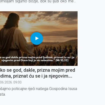
omišljam sigurno Božje, dok su ljudi oko mene
nje Božji. To je zamka oholosti u koju lako
adnemo.
ko se god, dakle, prizna mojim pred
udima, priznat ću se i ja njegovim
ed Ocem koji je na nebesima" (1)
.06.2026. 09:00
ušajmo poticajne riječi našega Gospodina Isusa
sta.