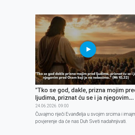
"Tko se god, dakle, prizna mojim pre
ljudima, priznat ću se i ja njegovim
pred Ocem koji je na nebesima" (3)
24.06.2026. 09:00
Čuvajmo riječi Evanđelja u svojim srcima i ima
povjerenje da će nas Duh Sveti nadahnjivati.