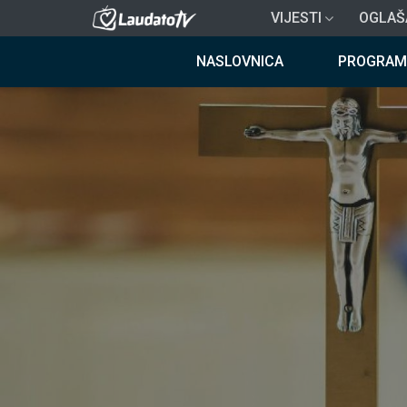
Skoči
VIJESTI
OGLAŠ
na
Breadcrumb
glavni
NASLOVNICA
PROGRAM
sadržaj