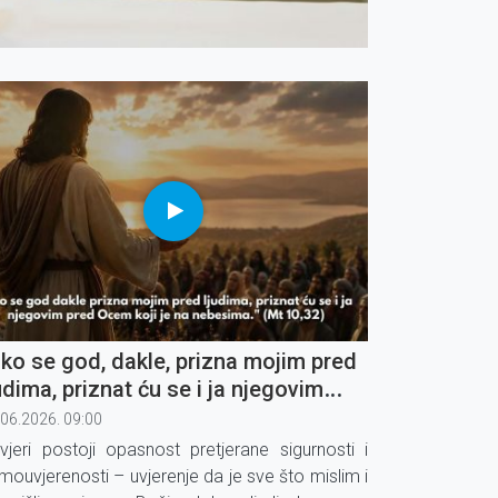
ko se god, dakle, prizna mojim pred
udima, priznat ću se i ja njegovim
ed Ocem koji je na nebesima" (4)
.06.2026. 09:00
vjeri postoji opasnost pretjerane sigurnosti i
mouvjerenosti – uvjerenje da je sve što mislim i