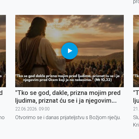
pr
ma
up
d
"Tko se god, dakle, prizna mojim pred
"T
ljudima, priznat ću se i ja njegovim
lj
pred Ocem koji je na nebesima" (2)
pr
22.06.2026. 09:00
21
jmo
Otvorimo se i danas prijateljstvu s Božjom riječju.
Sl
Kri