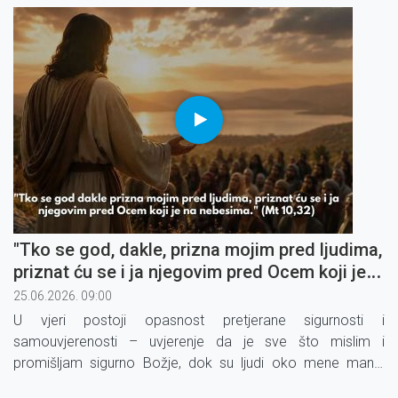
"Tko se god, dakle, prizna mojim pred ljudima,
priznat ću se i ja njegovim pred Ocem koji je
na nebesima" (4)
25.06.2026. 09:00
U vjeri postoji opasnost pretjerane sigurnosti i
samouvjerenosti – uvjerenje da je sve što mislim i
promišljam sigurno Božje, dok su ljudi oko mene manje
Božji. To je zamka oholosti u koju lako upadnemo.