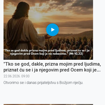
"Tko se god, dakle, prizna mojim pred ljudima,
priznat ću se i ja njegovim pred Ocem koji je
na nebesima" (2)
22.06.2026. 09:00
Otvorimo se i danas prijateljstvu s Božjom riječju.