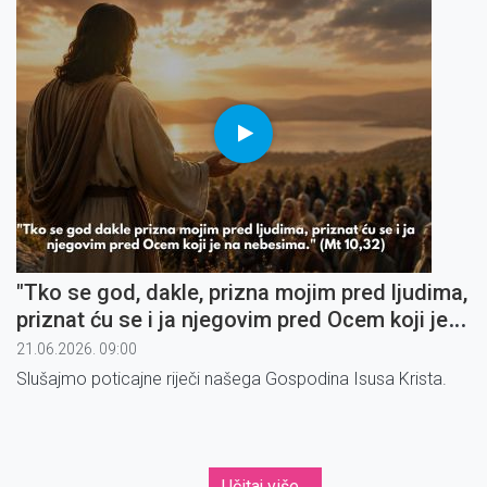
"Tko se god, dakle, prizna mojim pred ljudima,
priznat ću se i ja njegovim pred Ocem koji je
na nebesima" (1)
21.06.2026. 09:00
Slušajmo poticajne riječi našega Gospodina Isusa Krista.
Učitaj više...