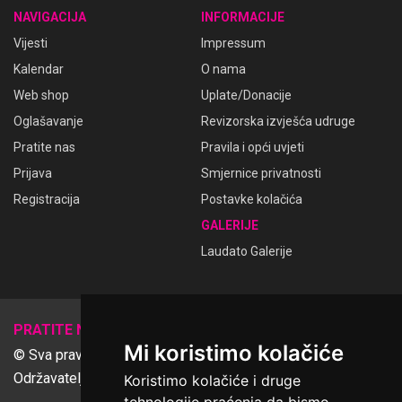
NAVIGACIJA
INFORMACIJE
Vijesti
Impressum
Kalendar
O nama
Web shop
Uplate/Donacije
Oglašavanje
Revizorska izvješća udruge
Pratite nas
Pravila i opći uvjeti
Prijava
Smjernice privatnosti
Registracija
Postavke kolačića
GALERIJE
Laudato Galerije
𝕏
PRATITE NAS
Mi koristimo kolačiće
© Sva prava pridržana Udruga Ime dobrote
Održavatelj Netcom d.o.o., Riva 6, Rijeka
Koristimo kolačiće i druge