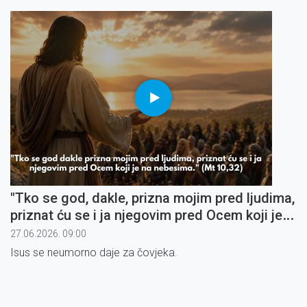
"Tko se god, dakle, prizna mojim pred ljudima,
priznat ću se i ja njegovim pred Ocem koji je
na nebesima" (6)
27.06.2026. 09:00
Isus se neumorno daje za čovjeka.