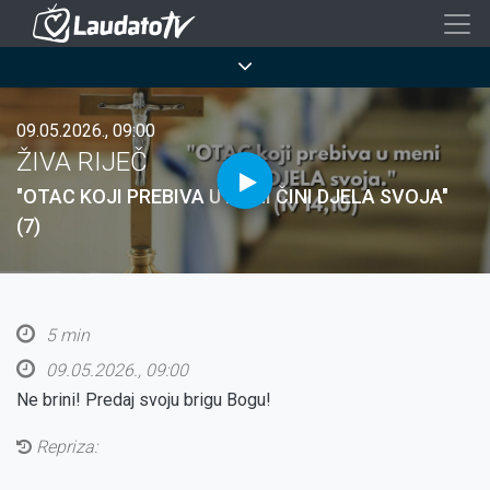
Skoči
na
Breadcrumb
glavni
sadržaj
09.05.2026., 09:00
ŽIVA RIJEČ
"OTAC KOJI PREBIVA U MENI ČINI DJELA SVOJA"
(7)
5 min
09.05.2026., 09:00
Ne brini! Predaj svoju brigu Bogu!
Repriza: