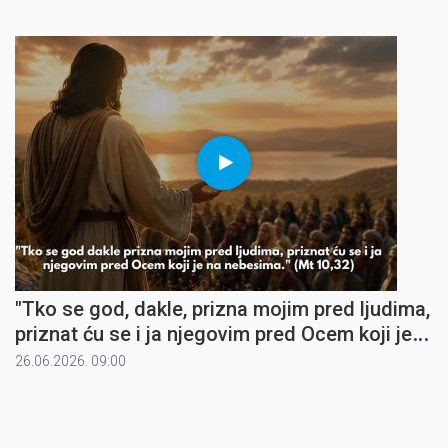
"Tko se god, dakle, prizna mojim pred ljudima,
priznat ću se i ja njegovim pred Ocem koji je
na nebesima" (5)
26.06.2026. 09:00