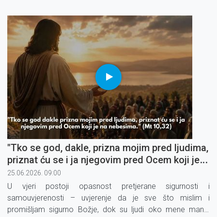
"Tko se god, dakle, prizna mojim pred ljudima,
priznat ću se i ja njegovim pred Ocem koji je
na nebesima" (4)
25.06.2026. 09:00
U vjeri postoji opasnost pretjerane sigurnosti i
samouvjerenosti – uvjerenje da je sve što mislim i
promišljam sigurno Božje, dok su ljudi oko mene manje