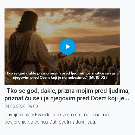
Božji. To je zamka oholosti u koju lako upadnemo.
"Tko se god, dakle, prizna mojim pred ljudima,
priznat ću se i ja njegovim pred Ocem koji je
na nebesima" (3)
24.06.2026. 09:00
Čuvajmo riječi Evanđelja u svojim srcima i imajmo
povjerenje da će nas Duh Sveti nadahnjivati.