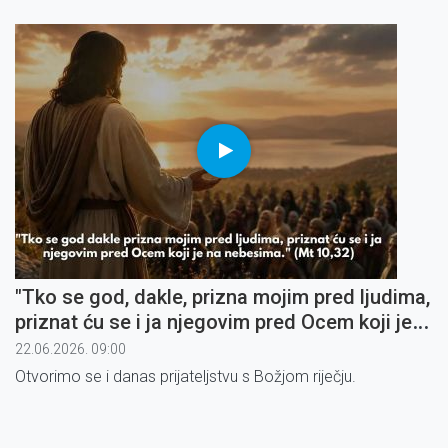
"Tko se god, dakle, prizna mojim pred ljudima,
priznat ću se i ja njegovim pred Ocem koji je
na nebesima" (2)
22.06.2026. 09:00
Otvorimo se i danas prijateljstvu s Božjom riječju.