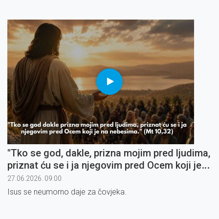
"Tko se god, dakle, prizna mojim pred ljudima,
priznat ću se i ja njegovim pred Ocem koji je
na nebesima" (6)
27.06.2026. 09:00
Isus se neumorno daje za čovjeka.