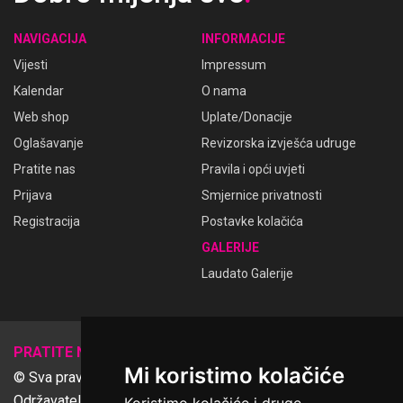
NAVIGACIJA
INFORMACIJE
Vijesti
Impressum
Kalendar
O nama
Web shop
Uplate/Donacije
Oglašavanje
Revizorska izvješća udruge
Pratite nas
Pravila i opći uvjeti
Prijava
Smjernice privatnosti
Registracija
Postavke kolačića
GALERIJE
Laudato Galerije
𝕏
PRATITE NAS
Mi koristimo kolačiće
© Sva prava pridržana Udruga Ime dobrote
Održavatelj Netcom d.o.o., Riva 6, Rijeka