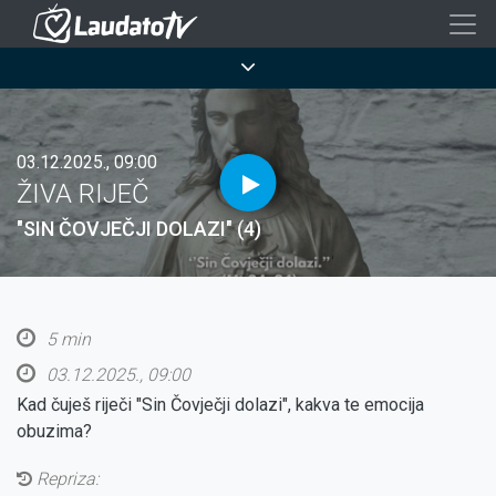
Skoči
na
Breadcrumb
glavni
sadržaj
03.12.2025., 09:00
ŽIVA RIJEČ
"SIN ČOVJEČJI DOLAZI" (4)
5 min
03.12.2025., 09:00
Kad čuješ riječi "Sin Čovječji dolazi", kakva te emocija
obuzima?
Repriza: