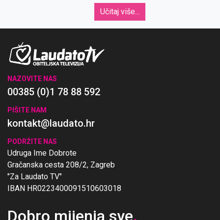
Učitaj više...
NAZOVITE NAS
00385 (0)1 78 88 592
PIŠITE NAM
kontakt@laudato.hr
PODRŽITE NAS
Udruga Ime Dobrote
Gračanska cesta 208/2, Zagreb
"Za Laudato TV"
IBAN HR0223400091510603018
Dobro mijenja sve
.