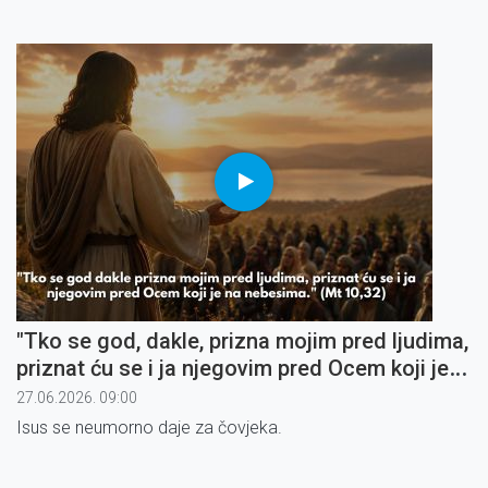
"Tko se god, dakle, prizna mojim pred ljudima,
priznat ću se i ja njegovim pred Ocem koji je
na nebesima" (6)
27.06.2026. 09:00
Isus se neumorno daje za čovjeka.