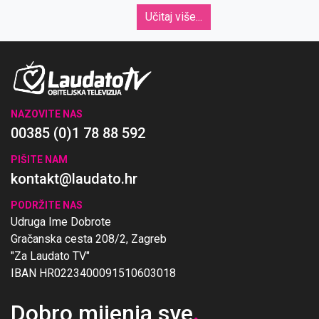
Učitaj više...
NAZOVITE NAS
00385 (0)1 78 88 592
PIŠITE NAM
kontakt@laudato.hr
PODRŽITE NAS
Udruga Ime Dobrote
Gračanska cesta 208/2, Zagreb
"Za Laudato TV"
IBAN HR0223400091510603018
Dobro mijenja sve
.