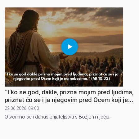
"Tko se god, dakle, prizna mojim pred ljudima,
priznat ću se i ja njegovim pred Ocem koji je
na nebesima" (2)
22.06.2026. 09:00
Otvorimo se i danas prijateljstvu s Božjom riječju.