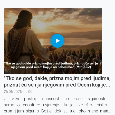
"Tko se god, dakle, prizna mojim pred ljudima,
priznat ću se i ja njegovim pred Ocem koji je
na nebesima" (4)
25.06.2026. 09:00
U vjeri postoji opasnost pretjerane sigurnosti i
samouvjerenosti – uvjerenje da je sve što mislim i
promišljam sigurno Božje, dok su ljudi oko mene manje