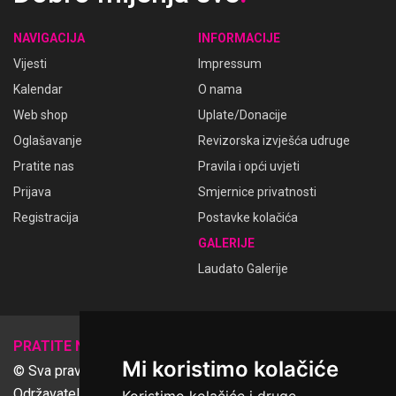
NAVIGACIJA
INFORMACIJE
Vijesti
Impressum
Kalendar
O nama
Web shop
Uplate/Donacije
Oglašavanje
Revizorska izvješća udruge
Pratite nas
Pravila i opći uvjeti
Prijava
Smjernice privatnosti
Registracija
Postavke kolačića
GALERIJE
Laudato Galerije
𝕏
PRATITE NAS
Mi koristimo kolačiće
© Sva prava pridržana Udruga Ime dobrote
Održavatelj Netcom d.o.o., Riva 6, Rijeka