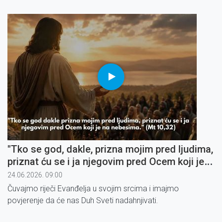
Božji. To je zamka oholosti u koju lako upadnemo.
"Tko se god, dakle, prizna mojim pred ljudima,
priznat ću se i ja njegovim pred Ocem koji je
na nebesima" (3)
24.06.2026. 09:00
Čuvajmo riječi Evanđelja u svojim srcima i imajmo
povjerenje da će nas Duh Sveti nadahnjivati.