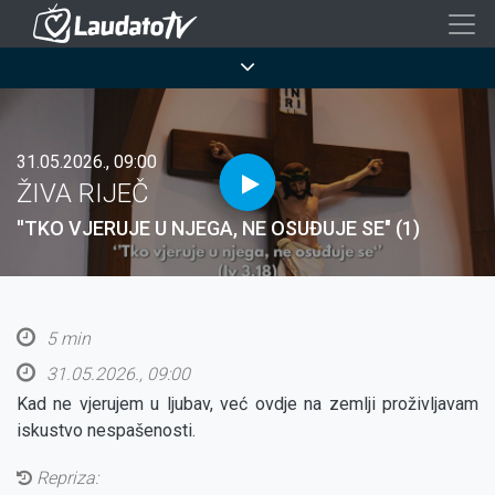
Skoči
na
Breadcrumb
glavni
sadržaj
31.05.2026., 09:00
ŽIVA RIJEČ
''TKO VJERUJE U NJEGA, NE OSUĐUJE SE" (1)
5 min
31.05.2026., 09:00
Kad ne vjerujem u ljubav, već ovdje na zemlji proživljavam
iskustvo nespašenosti.
Repriza: