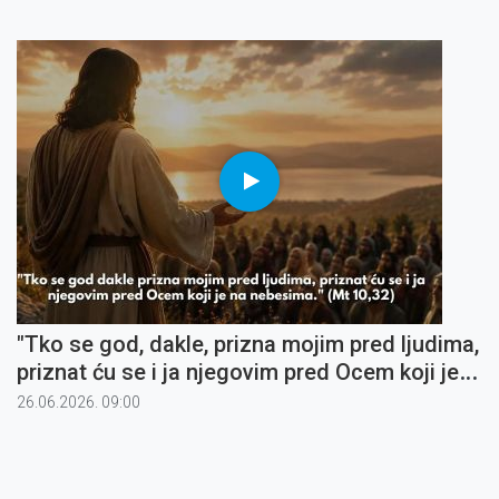
"Tko se god, dakle, prizna mojim pred ljudima,
priznat ću se i ja njegovim pred Ocem koji je
na nebesima" (5)
26.06.2026. 09:00