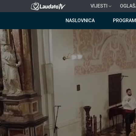
Skoči
VIJESTI
OGLAŠ
na
Breadcrumb
glavni
NASLOVNICA
PROGRAM
sadržaj