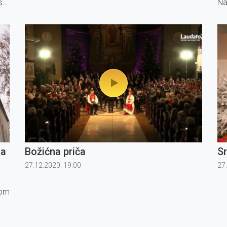
pjesama iz cijele Hrvatske.
šta
Na
ipa
zb
la
Božićna priča
Sr
27.12.2020. 19:00
27
som