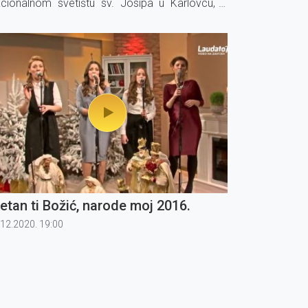
cionalnom svetištu sv. Josipa u Karlovcu, a
orom ravna dirigent Goran Jerković.
etan ti Božić, narode moj 2016.
.12.2020. 19:00