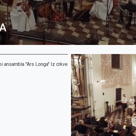
A
 ansambla ''Ars Longa'' Iz crkve