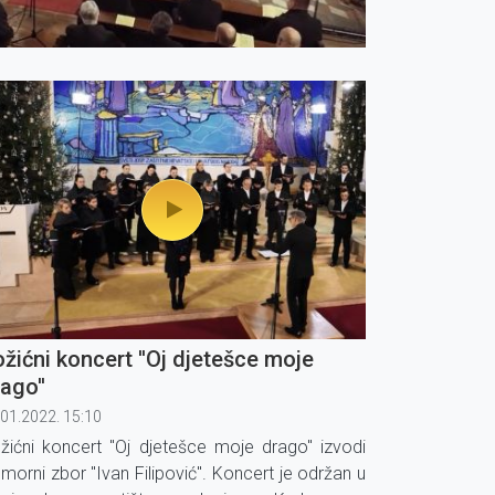
žićni koncert ''Oj djetešce moje
ago''
.01.2022. 15:10
žićni koncert ''Oj djetešce moje drago'' izvodi
morni zbor ''Ivan Filipović''. Koncert je održan u