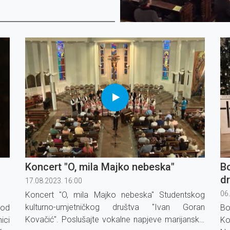
Koncert "O, mila Majko nebeska"
Bo
dr
17.08.2023. 16:00
06
Koncert "O, mila Majko nebeska" Studentskog
kulturno-umjetničkog društva ''Ivan Goran
pod
Bo
Kovačić''. Poslušajte vokalne napjeve marijanskih
ici
Ko