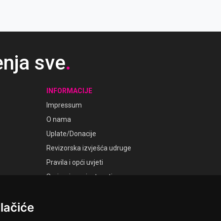
enja sve
.
INFORMACIJE
Impressum
O nama
Uplate/Donacije
Revizorska izvješća udruge
Pravila i opći uvjeti
Smjernice privatnosti
Postavke kolačića
lačiće
GALERIJE
Laudato Galerije