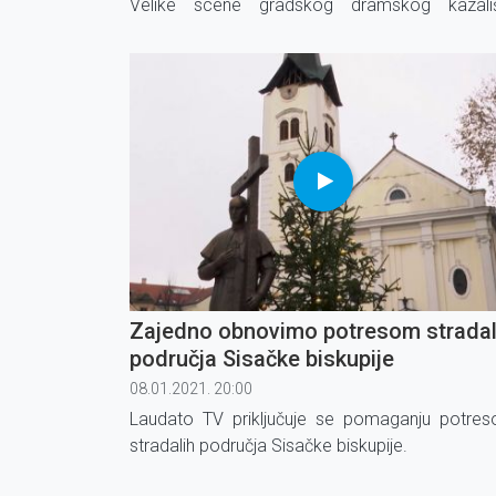
Velike scene gradskog dramskog kazali
"Gavella" pridružio joj se orkestar Jos
Cvitanovića i glazbeni gost Davor Radolfi.
Zajedno obnovimo potresom strada
područja Sisačke biskupije
08.01.2021. 20:00
Laudato TV priključuje se pomaganju potre
stradalih područja Sisačke biskupije.