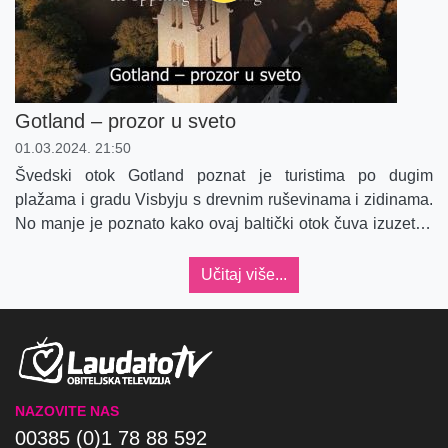
Gotland – prozor u sveto
01.03.2024. 21:50
Švedski otok Gotland poznat je turistima po dugim
plažama i gradu Visbyju s drevnim ruševinama i zidinama.
No manje je poznato kako ovaj baltički otok čuva izuzetno
dobro očuvane 92 srednjovjekovne crkve.
Učitaj više...
NAZOVITE NAS
00385 (0)1 78 88 592