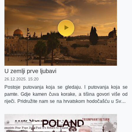
U zemlji prve ljubavi
26.12.2025. 15:20
Postoje putovanja koja se gledaju. I putovanja koja se
pamte. Gdje kamen čuva korake, a tišina govori više od
riječi. Pridružite nam se na hrvatskom hodočašću u Svetu
Zemlju – na putu kroz Nazaret, Galileju, Betlehem i
Jeruzalem.