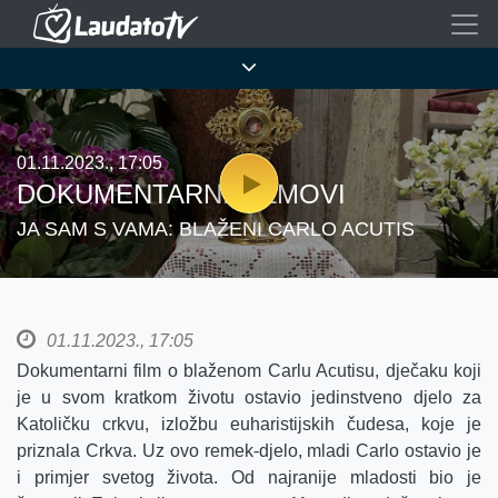
Skoči
na
Breadcrumb
glavni
sadržaj
01.11.2023., 17:05
DOKUMENTARNI FILMOVI
JA SAM S VAMA: BLAŽENI CARLO ACUTIS
01.11.2023., 17:05
Dokumentarni film o blaženom Carlu Acutisu, dječaku koji
je u svom kratkom životu ostavio jedinstveno djelo za
Katoličku crkvu, izložbu euharistijskih čudesa, koje je
priznala Crkva. Uz ovo remek-djelo, mladi Carlo ostavio je
i primjer svetog života. Od najranije mladosti bio je