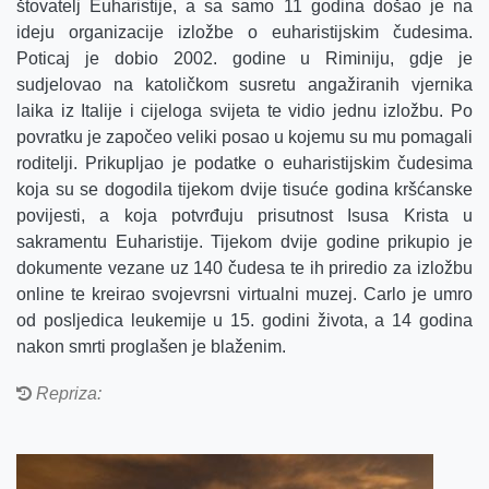
štovatelj Euharistije, a sa samo 11 godina došao je na
ideju organizacije izložbe o euharistijskim čudesima.
Poticaj je dobio 2002. godine u Riminiju, gdje je
sudjelovao na katoličkom susretu angažiranih vjernika
laika iz Italije i cijeloga svijeta te vidio jednu izložbu. Po
povratku je započeo veliki posao u kojemu su mu pomagali
roditelji. Prikupljao je podatke o euharistijskim čudesima
koja su se dogodila tijekom dvije tisuće godina kršćanske
povijesti, a koja potvrđuju prisutnost Isusa Krista u
sakramentu Euharistije. Tijekom dvije godine prikupio je
dokumente vezane uz 140 čudesa te ih priredio za izložbu
online te kreirao svojevrsni virtualni muzej. Carlo je umro
od posljedica leukemije u 15. godini života, a 14 godina
nakon smrti proglašen je blaženim.
Repriza: