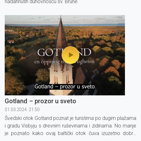
nadahnutih duhovnošću sv. Brune.
Gotland – prozor u sveto
01.03.2024. 21:50
Švedski otok Gotland poznat je turistima po dugim plažama
i gradu Visbyju s drevnim ruševinama i zidinama. No manje
je poznato kako ovaj baltički otok čuva izuzetno dobro
očuvane 92 srednjovjekovne crkve.