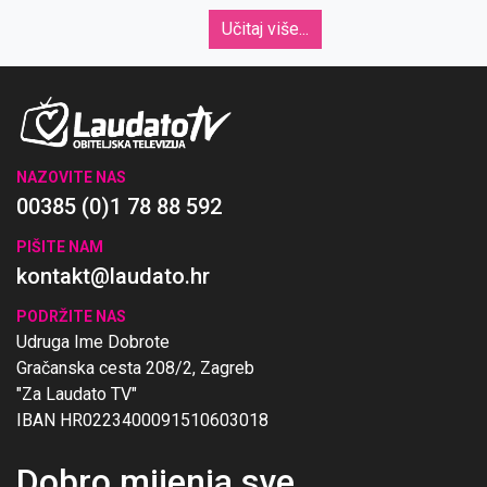
Učitaj više...
NAZOVITE NAS
00385 (0)1 78 88 592
PIŠITE NAM
kontakt@laudato.hr
PODRŽITE NAS
Udruga Ime Dobrote
Gračanska cesta 208/2, Zagreb
"Za Laudato TV"
IBAN HR0223400091510603018
Dobro mijenja sve
.