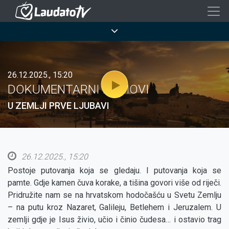
Skoči
na
Breadcrumb
glavni
sadržaj
26.12.2025., 15:20
DOKUMENTARNI FILMOVI
U ZEMLJI PRVE LJUBAVI
26.12.2025., 15:20
Postoje putovanja koja se gledaju. I putovanja koja se
pamte. Gdje kamen čuva korake, a tišina govori više od riječi.
Pridružite nam se na hrvatskom hodočašću u Svetu Zemlju
– na putu kroz Nazaret, Galileju, Betlehem i Jeruzalem. U
zemlji gdje je Isus živio, učio i činio čudesa… i ostavio trag