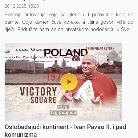
26.12.2025. 15:20
Postoje putovanja koja se gledaju. I putovanja koja se
pamte. Gdje kamen čuva korake, a tišina govori više od
riječi. Pridružite nam se na hrvatskom hodočašću u Svetu
Zemlju – na putu kroz Nazaret, Galileju, Betlehem i
Jeruzalem.
Oslobađajući kontinent - Ivan Pavao II. i pad
komunizma