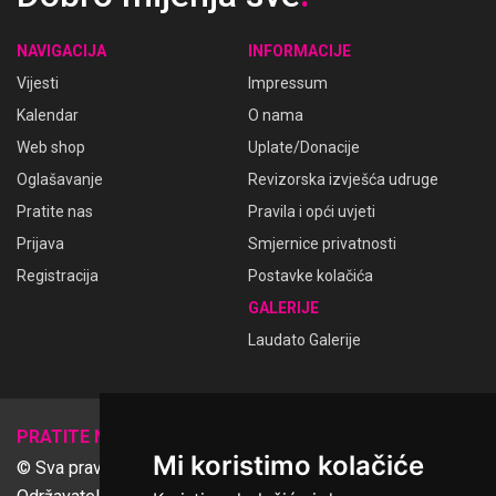
NAVIGACIJA
INFORMACIJE
Vijesti
Impressum
Kalendar
O nama
Web shop
Uplate/Donacije
Oglašavanje
Revizorska izvješća udruge
Pratite nas
Pravila i opći uvjeti
Prijava
Smjernice privatnosti
Registracija
Postavke kolačića
GALERIJE
Laudato Galerije
𝕏
PRATITE NAS
Mi koristimo kolačiće
© Sva prava pridržana Udruga Ime dobrote