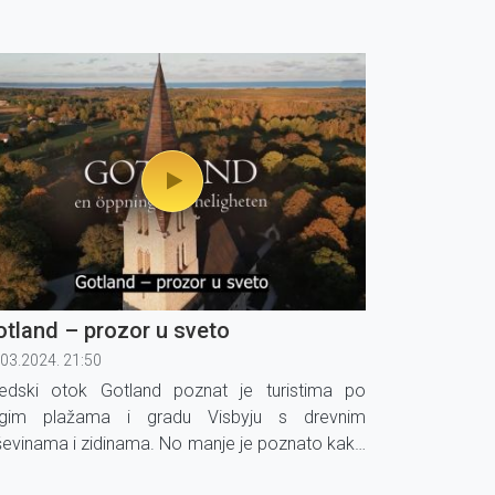
rtuzijama.
tland – prozor u sveto
.03.2024. 21:50
edski otok Gotland poznat je turistima po
gim plažama i gradu Visbyju s drevnim
ševinama i zidinama. No manje je poznato kako
aj baltički otok čuva izuzetno dobro očuvane