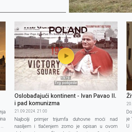
Oslobađajući kontinent - Ivan Pavao II.
Ži
i pad komunizma
20
21.09.2024. 21:00
nja
Do
ina
je 
Najbolji primjer trijumfa duhovne moći nad
 na
U 
nasiljem i tlačenjem zorno je opisan u ovom