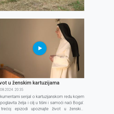
vot u ženskim kartuzijama
.08.2024. 20:35
kumentarni serijal o kartuzijanskom redu kojem
'poglavita želja i cilj u tišini i samoći naći Boga'.
trećoj epizodi upoznajte život u ženskim