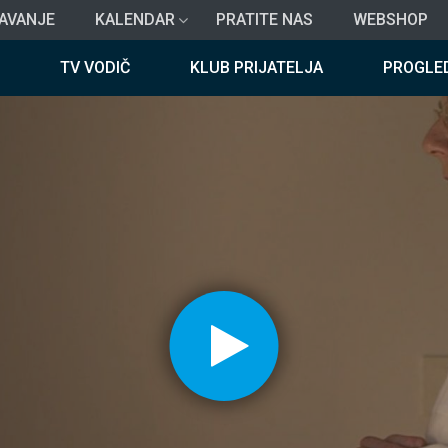
AVANJE
KALENDAR
PRATITE NAS
WEBSHOP
TV VODIČ
KLUB PRIJATELJA
PROGLE