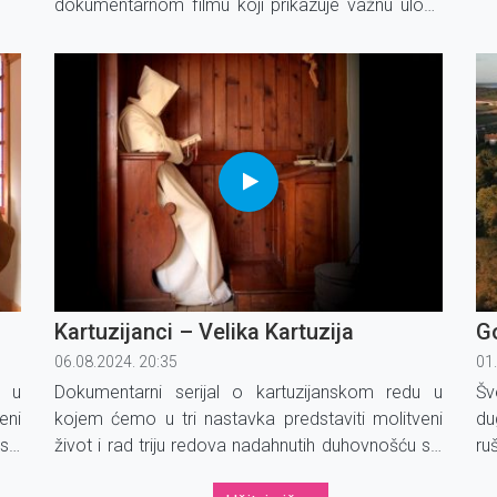
utu
ka
dokumentarnom filmu koji prikazuje važnu ulogu
Ivana Pavla II. u raspadu komunizma i
oslobađanju srednje i istočne Europe.
Kartuzijanci – Velika Kartuzija
Go
06.08.2024. 20:35
01
u u
Dokumentarni serijal o kartuzijanskom redu u
Šv
eni
kojem ćemo u tri nastavka predstaviti molitveni
du
sv.
život i rad triju redova nadahnutih duhovnošću sv.
ru
Brune.
ov