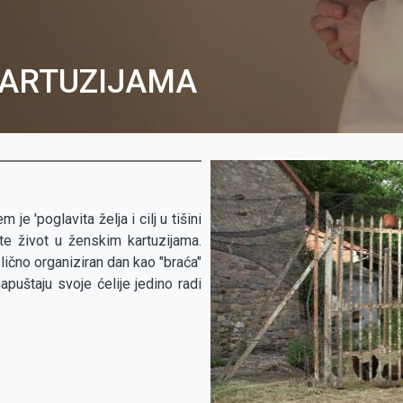
KARTUZIJAMA
e 'poglavita želja i cilj u tišini
te život u ženskim kartuzijama.
lično organiziran dan kao "braća"
puštaju svoje ćelije jedino radi