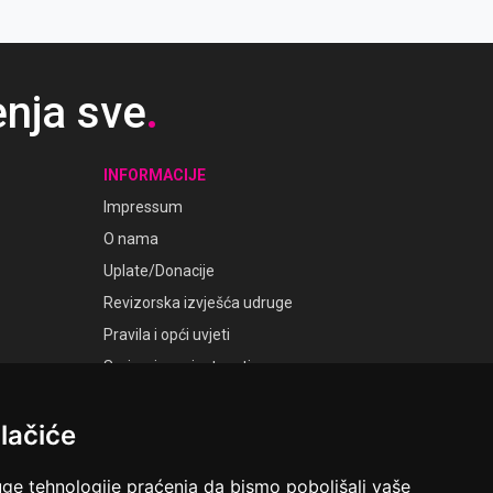
 srednjovjekovne crkve.
enja sve
.
INFORMACIJE
Impressum
O nama
Uplate/Donacije
Revizorska izvješća udruge
Pravila i opći uvjeti
Smjernice privatnosti
Postavke kolačića
lačiće
GALERIJE
Laudato Galerije
uge tehnologije praćenja da bismo poboljšali vaše