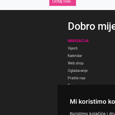
92
Učitaj više...
Dobro mij
NAVIGACIJA
Vijesti
Kalendar
Web shop
Oglašavanje
Pratite nas
Prijava
Registracija
Mi koristimo ko
Koristimo kolačiće i dr