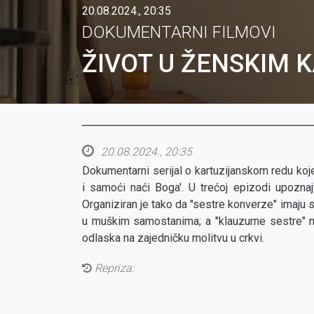
20.08.2024., 20:35
DOKUMENTARNI FILMOVI
ŽIVOT U ŽENSKIM 
20.08.2024., 20:35
Dokumentarni serijal o kartuzijanskom redu kojem j
i samoći naći Boga'. U trećoj epizodi upoznaj
Organiziran je tako da "sestre konverze" imaju s
u muškim samostanima; a "klauzurne sestre" na
odlaska na zajedničku molitvu u crkvi.
Repriza: