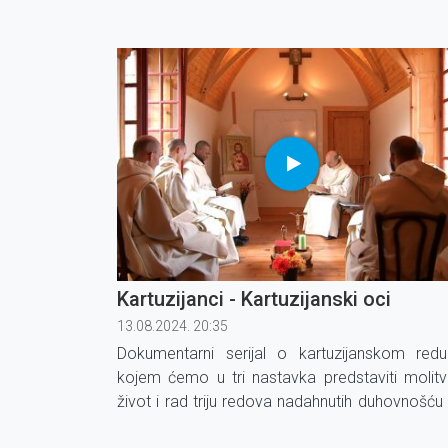
hrvatskom hodočašću u Svetu Zemlju – na p
kroz Nazaret, Galileju, Betlehem i Jeruzalem.
Kartuzijanci - Kartuzijanski oci
13.08.2024. 20:35
Dokumentarni serijal o kartuzijanskom red
kojem ćemo u tri nastavka predstaviti molitv
život i rad triju redova nadahnutih duhovnošću 
Brune.